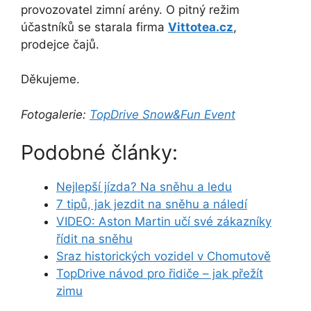
provozovatel zimní arény. O pitný režim
účastníků se starala firma
Vittotea.cz
,
prodejce čajů.
Děkujeme.
Fotogalerie:
TopDrive Snow&Fun Event
Podobné články:
Nejlepší jízda? Na sněhu a ledu
7 tipů, jak jezdit na sněhu a náledí
VIDEO: Aston Martin učí své zákazníky
řídit na sněhu
Sraz historických vozidel v Chomutově
TopDrive návod pro řidiče – jak přežít
zimu