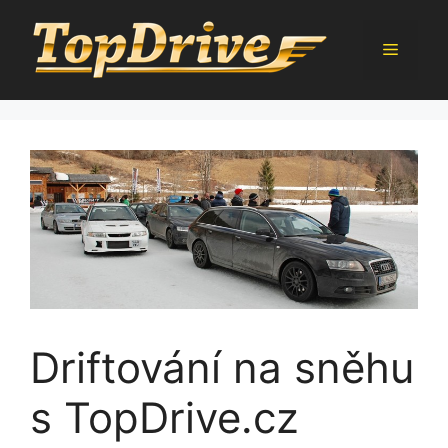
Přeskočit
na
Menu
obsah
Driftování na sněhu
s TopDrive.cz