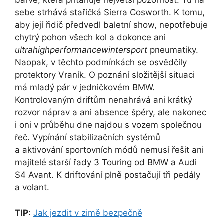
barvě, která přitahuje největší pozornost. Tu na
sebe strhává stařičká Sierra Cosworth. K tomu,
aby její řidič předvedl baletní show, nepotřebuje
chytrý pohon všech kol a dokonce ani
ultrahighperformancewintersport
pneumatiky.
Naopak, v těchto podmínkách se osvědčily
protektory Vraník. O poznání složitější situaci
má mladý pár v jedničkovém BMW.
Kontrolovaným driftům nenahrává ani krátký
rozvor náprav a ani absence špéry, ale nakonec
i oni v průběhu dne najdou s vozem společnou
řeč. Vypínání stabilizačních systémů
a aktivování sportovních módů nemusí řešit ani
majitelé starší řady 3 Touring od BMW a Audi
S4 Avant. K driftování plně postačují tři pedály
a volant.
TIP
:
Jak jezdit v zimě bezpečně