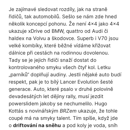
Je zajímavé sledovat rozdíly, jak na straně
řidičů, tak automobilů. Sešlo se nám zde hned
několik koncepcí pohonu. Že není 4×4 jako 4×4
ukazuje xDrive od BMW, quattro od Audi či
haldex na Volvu a škodovce. Superb i V70 jsou
velké kombíky, které běžné vídáme křižovat
dálnice při cestách na rodinnou dovolenou.
Tady se je jejich řidiči snaží dostat do
kontrolovaného smyku všech čtyř kol. Letku
„parníků“ doplňují audiny. Jestli nějaké auto budí
respekt, pak je to bílý Lancer Evolution šesté
generace. Auto, které psalo v druhé polovině
devadesátých let dějiny rally, musí jezdit
powerslidem jakoby se nechumelilo. Hugo
Kottás s novinářským
BRZem
ukazuje, že tohle
coupé má na smyky talent. Tím spíše, když jde
o
driftování na sněhu
a pod koly je voda, sníh