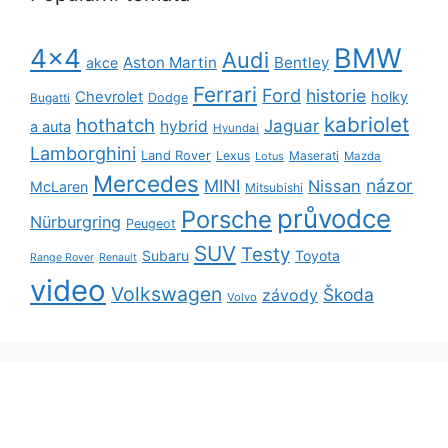
BMW
4x4
Audi
Aston Martin
Bentley
akce
Ferrari
Ford
historie
Chevrolet
holky
Dodge
Bugatti
kabriolet
hothatch
Jaguar
hybrid
a auta
Hyundai
Lamborghini
Land Rover
Lexus
Maserati
Lotus
Mazda
Mercedes
názor
MINI
Nissan
McLaren
Mitsubishi
průvodce
Porsche
Nürburgring
Peugeot
SUV
Testy
Subaru
Toyota
Range Rover
Renault
video
Volkswagen
Škoda
závody
Volvo