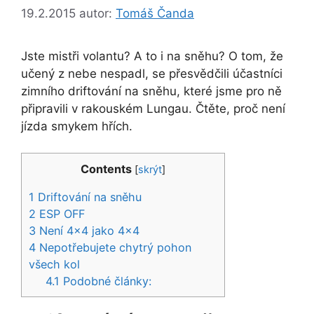
19.2.2015
autor:
Tomáš Čanda
Jste mistři volantu? A to i na sněhu? O tom, že
učený z nebe nespadl, se přesvědčili účastníci
zimního driftování na sněhu, které jsme pro ně
připravili v rakouském Lungau. Čtěte, proč není
jízda smykem hřích.
Contents
[
skrýt
]
1
Driftování na sněhu
2
ESP OFF
3
Není 4×4 jako 4×4
4
Nepotřebujete chytrý pohon
všech kol
4.1
Podobné články: