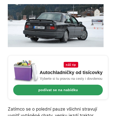
náš tip
Autochladničky od tisícovky
Vyberte si tu pravou na cesty i dovolenou
podívat se na nabídku
Zatímco se o polední pauze všichni stravují
uvnitř vytápěné chaty, venku jezdí traktor