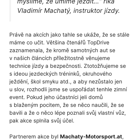
myslíme, že umíme jezdit…“
říká
Vladimír Machatý, instruktor jízdy.
Právě na akcích jako tahle se ukáže, že se stále
máme co učit. Většina čtenářů TopDrive
zaznamenala, že kromě samotných aut se
v našich článcích příležitostně věnujeme
technice jízdy a bezpečnosti. Ztotožňujeme se
s ideou jezdeckých tréninků, okruhového
ježdění, škol smyku atd., a aby nezůstalo jen
u slov, rozhodli jsme se uspořádat tenhle zimní
event. Pokud jeho účastníci jeli domů
s blaženým pocitem, že se něco naučili, že se
bavili a že o něco lépe poznali svůj vlastní vůz,
pak akce splnila svůj účel.
Partnerem akce byl
Machaty-Motorsport.at
,