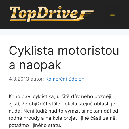
Přeskočit
na
Menu
obsah
Cyklista motoristou
a naopak
4.3.2013
autor:
Komerční Sdělení
Koho baví cyklistika, určitě dřív nebo později
zjistí, že objíždět stále dokola stejné oblasti je
nuda. Není tudíž nad to vyrazit si někam dál od
rodné hroudy a na kole projet i jiné části země,
potažmo i jiného státu.