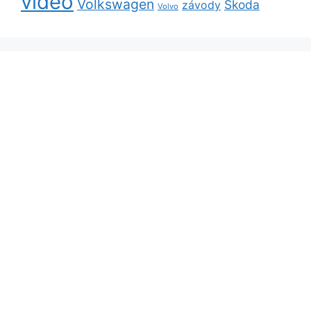
video
Volkswagen
Škoda
závody
Volvo