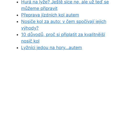
Hurá na lyže? Ještě sice ne, ale už teď se
můžeme připravit
Přeprava jízdních kol autem
Nosiče kol za auto: v čem spočívají jejich
výhody?
10 důvodů, proč si připlatit za kvalitnější
nosič kol
Lyžníci jedou na hory…autem