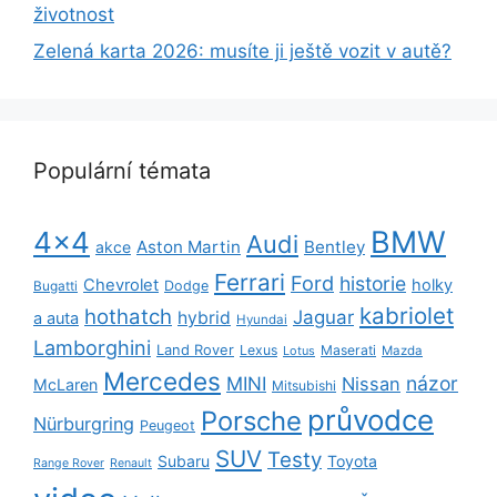
životnost
Zelená karta 2026: musíte ji ještě vozit v autě?
Populární témata
BMW
4x4
Audi
Aston Martin
Bentley
akce
Ferrari
Ford
historie
Chevrolet
holky
Dodge
Bugatti
kabriolet
hothatch
Jaguar
hybrid
a auta
Hyundai
Lamborghini
Land Rover
Lexus
Maserati
Lotus
Mazda
Mercedes
názor
MINI
Nissan
McLaren
Mitsubishi
průvodce
Porsche
Nürburgring
Peugeot
SUV
Testy
Subaru
Toyota
Range Rover
Renault