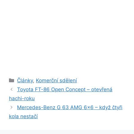
Rubriky
Články
,
Komerční sdělení
Toyota FT-86 Open Concept – otevřená
hachi-roku
Mercedes-Benz G 63 AMG 6×6 – když čtyři
kola nestačí