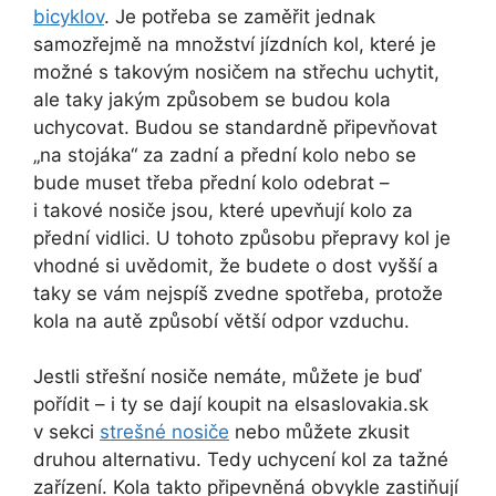
bicyklov
. Je potřeba se zaměřit jednak
samozřejmě na množství jízdních kol, které je
možné s takovým nosičem na střechu uchytit,
ale taky jakým způsobem se budou kola
uchycovat. Budou se standardně připevňovat
„na stojáka“ za zadní a přední kolo nebo se
bude muset třeba přední kolo odebrat –
i takové nosiče jsou, které upevňují kolo za
přední vidlici. U tohoto způsobu přepravy kol je
vhodné si uvědomit, že budete o dost vyšší a
taky se vám nejspíš zvedne spotřeba, protože
kola na autě způsobí větší odpor vzduchu.
Jestli střešní nosiče nemáte, můžete je buď
pořídit – i ty se dají koupit na elsaslovakia.sk
v sekci
strešné nosiče
nebo můžete zkusit
druhou alternativu. Tedy uchycení kol za tažné
zařízení. Kola takto připevněná obvykle zastiňují