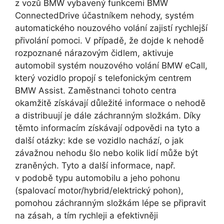
z vozů BMW vybavený funkcemi BMW
ConnectedDrive účastníkem nehody, systém
automatického nouzového volání zajistí rychlejší
přivolání pomoci. V případě, že dojde k nehodě
rozpoznané nárazovým čidlem, aktivuje
automobil systém nouzového volání BMW eCall,
který vozidlo propojí s telefonickým centrem
BMW Assist. Zaměstnanci tohoto centra
okamžitě získávají důležité informace o nehodě
a distribuují je dále záchranným složkám. Díky
těmto informacím získávají odpovědi na tyto a
další otázky: kde se vozidlo nachází, o jak
závažnou nehodu šlo nebo kolik lidí může být
zraněných. Tyto a další informace, např.
v podobě typu automobilu a jeho pohonu
(spalovací motor/hybrid/elektrický pohon),
pomohou záchranným složkám lépe se připravit
na zásah, a tím rychleji a efektivněji