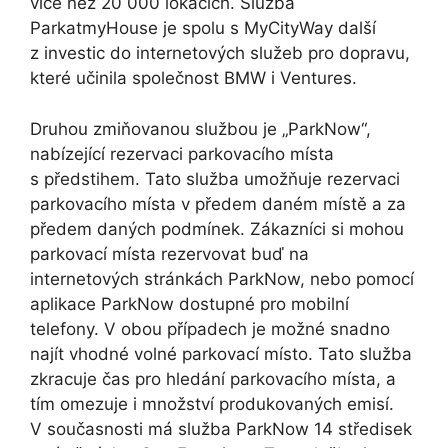
více než 20 000 lokacích. Služba
ParkatmyHouse je spolu s MyCityWay další
z investic do internetových služeb pro dopravu,
které učinila společnost BMW i Ventures.
Druhou zmiňovanou službou je „ParkNow“,
nabízející rezervaci parkovacího místa
s předstihem. Tato služba umožňuje rezervaci
parkovacího místa v předem daném místě a za
předem daných podmínek. Zákazníci si mohou
parkovací místa rezervovat buď na
internetových stránkách ParkNow, nebo pomocí
aplikace ParkNow dostupné pro mobilní
telefony. V obou případech je možné snadno
najít vhodné volné parkovací místo. Tato služba
zkracuje čas pro hledání parkovacího místa, a
tím omezuje i množství produkovaných emisí.
V současnosti má služba ParkNow 14 středisek