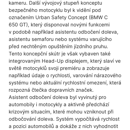
kameru. Další vývojový stupeň konceptu
bezpečného motocyklu byl k vidění pod
označením Urban Safety Concept (BMW C
650 GT), který disponoval novými funkcemi
v podobě například asistentu odbočení doleva,
asistentu semaforu nebo systému varujícího
před nechtěným opuštěním jízdního pruhu.
Tento koncepční skútr je však vybaven také
integrovaným Head-Up displejem, který slaví ve
světě motocyklů svoji premiéru a zobrazuje
například údaje o rychlosti, varování nárazového
systému nebo aktuální rychlostní omezení, která
rozpozná čtečka dopravních značek.
Asistent odbočení doleva byl vyvinutý pro
automobily i motocykly a aktivně předchází
krizovým situacím, které mohou vzniknout při
odbočování doleva. Systém vypočítává rychlost
a pozici automobilů a dokáže z nich vyhodnotit