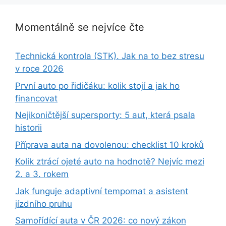
Momentálně se nejvíce čte
Technická kontrola (STK). Jak na to bez stresu
v roce 2026
První auto po řidičáku: kolik stojí a jak ho
financovat
Nejikoničtější supersporty: 5 aut, která psala
historii
Příprava auta na dovolenou: checklist 10 kroků
Kolik ztrácí ojeté auto na hodnotě? Nejvíc mezi
2. a 3. rokem
Jak funguje adaptivní tempomat a asistent
jízdního pruhu
Samořídící auta v ČR 2026: co nový zákon