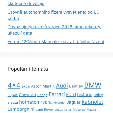
skutečně dovoluje
Úrovně autonomního řízení vysvětlené: od L0
po L5
Dovoz ojetých vozů v roce 2026 láme rekordy,
ukazují data
Ferrari 12Cilindri Manuale: návrat ručního řazení
Populární témata
BMW
4x4
Audi
Aston Martin
Bentley
akce
Ferrari
Ford
historie
Chevrolet
holky
Dodge
Bugatti
kabriolet
hothatch
Jaguar
hybrid
a auta
Hyundai
Lamborghini
Land Rover
Lexus
Maserati
Lotus
Mazda