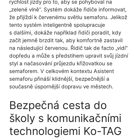
rychlost jízdy pro to, aby se pohyboval na
„zelené vlně“. Systém dokáže řidiče informovat,
že přijíždí k červenému světlu semaforu. Jelikož
tento systém inteligentně spolupracuje
s dalšími, dokáže například řidiči poradit, kdy
začít jemně brzdit tak, aby komfortně zastavil
na následující červenou. Řidič tak de facto „vidí“
dopředu a může s předstihem upravit svůj jízdní
styl a načasování průjezdu křižovatkou se
semaforem. V celkovém kontextu Asistent
semaforu přináší klidnější, bezpečnější a
současně úspornější dopravu ve městech.
Bezpečná cesta do
školy s komunikačními
technologiemi Ko-TAG