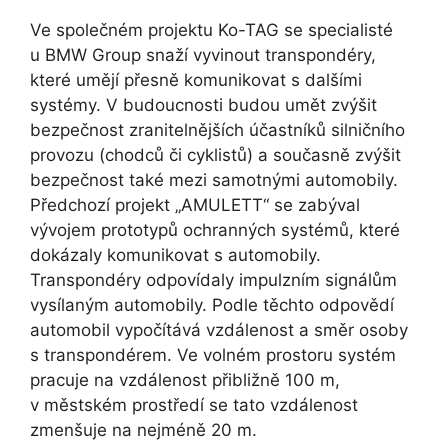
Ve společném projektu Ko-TAG se specialisté
u BMW Group snaží vyvinout transpondéry,
které umějí přesně komunikovat s dalšími
systémy. V budoucnosti budou umět zvýšit
bezpečnost zranitelnějších účastníků silničního
provozu (chodců či cyklistů) a současně zvýšit
bezpečnost také mezi samotnými automobily.
Předchozí projekt „AMULETT“ se zabýval
vývojem prototypů ochranných systémů, které
dokázaly komunikovat s automobily.
Transpondéry odpovídaly impulzním signálům
vysílaným automobily. Podle těchto odpovědí
automobil vypočítává vzdálenost a směr osoby
s transpondérem. Ve volném prostoru systém
pracuje na vzdálenost přibližně 100 m,
v městském prostředí se tato vzdálenost
zmenšuje na nejméně 20 m.