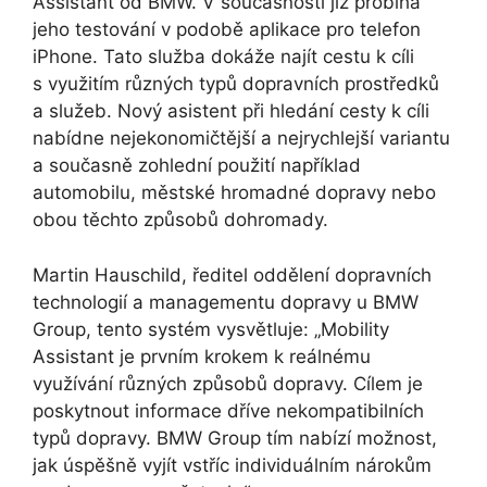
Assistant od BMW. V současnosti již probíhá
jeho testování v podobě aplikace pro telefon
iPhone. Tato služba dokáže najít cestu k cíli
s využitím různých typů dopravních prostředků
a služeb. Nový asistent při hledání cesty k cíli
nabídne nejekonomičtější a nejrychlejší variantu
a současně zohlední použití například
automobilu, městské hromadné dopravy nebo
obou těchto způsobů dohromady.
Martin Hauschild, ředitel oddělení dopravních
technologií a managementu dopravy u BMW
Group, tento systém vysvětluje: „Mobility
Assistant je prvním krokem k reálnému
využívání různých způsobů dopravy. Cílem je
poskytnout informace dříve nekompatibilních
typů dopravy. BMW Group tím nabízí možnost,
jak úspěšně vyjít vstříc individuálním nárokům