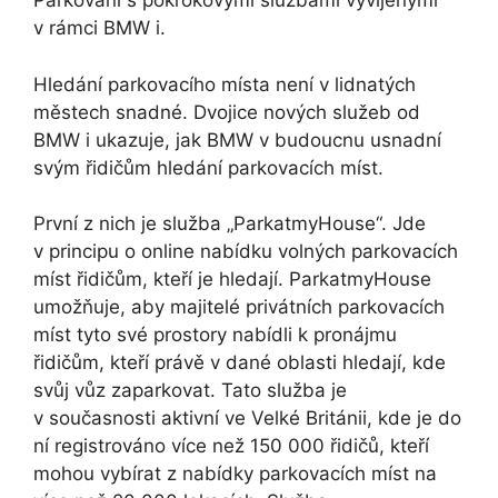
Parkování s pokrokovými službami vyvíjenými
v rámci BMW i.
Hledání parkovacího místa není v lidnatých
městech snadné. Dvojice nových služeb od
BMW i ukazuje, jak BMW v budoucnu usnadní
svým řidičům hledání parkovacích míst.
První z nich je služba „ParkatmyHouse“. Jde
v principu o online nabídku volných parkovacích
míst řidičům, kteří je hledají. ParkatmyHouse
umožňuje, aby majitelé privátních parkovacích
míst tyto své prostory nabídli k pronájmu
řidičům, kteří právě v dané oblasti hledají, kde
svůj vůz zaparkovat. Tato služba je
v současnosti aktivní ve Velké Británii, kde je do
ní registrováno více než 150 000 řidičů, kteří
mohou vybírat z nabídky parkovacích míst na