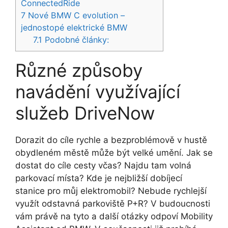
ConnectedRide
7
Nové BMW C evolution –
jednostopé elektrické BMW
7.1
Podobné články:
Různé způsoby
navádění využívající
služeb DriveNow
Dorazit do cíle rychle a bezproblémově v hustě
obydleném městě může být velké umění. Jak se
dostat do cíle cesty včas? Najdu tam volná
parkovací místa? Kde je nejbližší dobíjecí
stanice pro můj elektromobil? Nebude rychlejší
využít odstavná parkoviště P+R? V budoucnosti
vám právě na tyto a další otázky odpoví Mobility