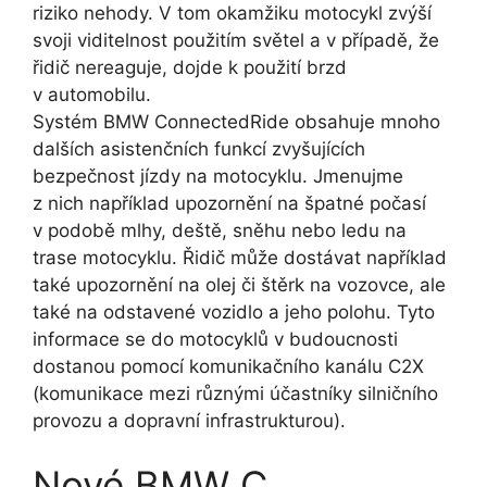
riziko nehody. V tom okamžiku motocykl zvýší
svoji viditelnost použitím světel a v případě, že
řidič nereaguje, dojde k použití brzd
v automobilu.
Systém BMW ConnectedRide obsahuje mnoho
dalších asistenčních funkcí zvyšujících
bezpečnost jízdy na motocyklu. Jmenujme
z nich například upozornění na špatné počasí
v podobě mlhy, deště, sněhu nebo ledu na
trase motocyklu. Řidič může dostávat například
také upozornění na olej či štěrk na vozovce, ale
také na odstavené vozidlo a jeho polohu. Tyto
informace se do motocyklů v budoucnosti
dostanou pomocí komunikačního kanálu C2X
(komunikace mezi různými účastníky silničního
provozu a dopravní infrastrukturou).
Nové BMW C