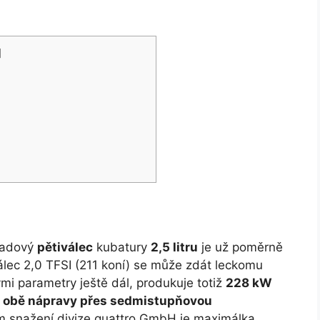
]
 řadový
pětiválec
kubatury
2,5 litru
je už poměrně
álec 2,0 TFSI (211 koní) se může zdát leckomu
mi parametry ještě dál, produkuje totiž
228 kW
a obě nápravy přes sedmistupňovou
m snažení divize quattro GmbH je maximálka