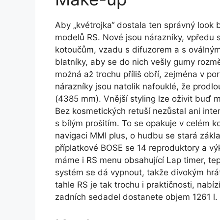
Aby „kvétrojka“ dostala ten správný loo
modelů RS. Nové jsou nárazníky, vpředu
kotoučům, vzadu s difuzorem a s oválný
blatníky, aby se do nich vešly gumy rozm
možná až trochu příliš obří, zejména v p
nárazníky jsou natolik nafouklé, že prod
(4385 mm). Vnější styling lze oživit buď
Bez kosmetických retuší nezůstal ani inte
s bílým prošitím. To se opakuje v celém 
navigaci MMI plus, o hudbu se stará zákl
příplatkové BOSE se 14 reproduktory a v
máme i RS menu obsahující Lap timer, tep
systém se dá vypnout, takže divokým hrá
tahle RS je tak trochu i praktičnosti, nabíz
zadních sedadel dostanete objem 1261 l.