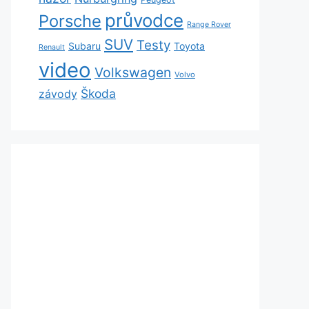
průvodce
Porsche
Range Rover
SUV
Testy
Subaru
Toyota
Renault
video
Volkswagen
Volvo
Škoda
závody