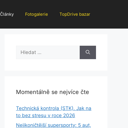
Články
Fotogalerie
TopDrive bazar
Hledat:
Momentálně se nejvíce čte
Technická kontrola (STK). Jak na
to bez stresu v roce 2026
Nejikoničtější supersporty: 5 aut,