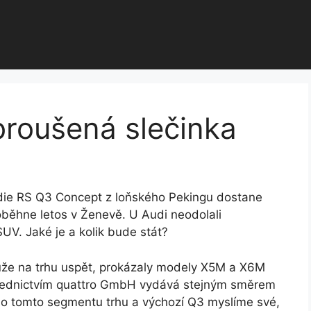
broušená slečinka
tudie RS Q3 Concept z loňského Pekingu dostane
roběhne letos v Ženevě. U Audi neodolali
SUV. Jaké je a kolik bude stát?
ůže na trhu uspět, prokázaly modely X5M a X6M
střednictvím quattro GmbH vydává stejným směrem
 si o tomto segmentu trhu a výchozí Q3 myslíme své,