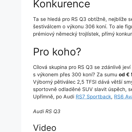
Konkurence
Ta se hledá pro RS Q3 obtížně, nejblíže s
šestiválcem o výkonu 306 koní. To ale fig
prémiový německý trojlístek, přímý konkur
Pro koho?
Cílová skupina pro RS Q3 se zdánlivě jeví
s výkonem přes 300 koní? Za sumu
od €
Výborný pětiválec 2,5 TFSI dává větší sm
sportovně odladěné SUV slavit úspěch, s
Upřímně, po Audi
RS7 Sportback
,
RS6 Av
Audi RS Q3
Video