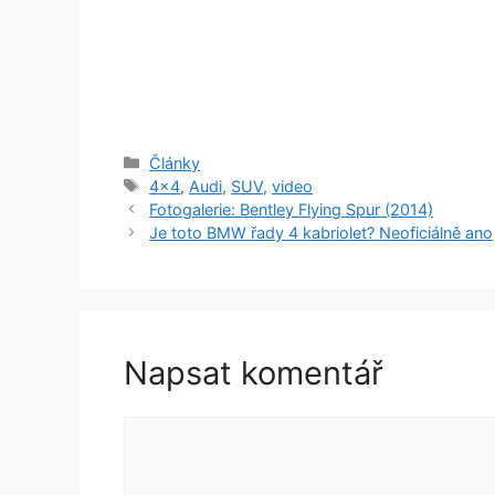
Rubriky
Články
Štítky
4x4
,
Audi
,
SUV
,
video
Fotogalerie: Bentley Flying Spur (2014)
Je toto BMW řady 4 kabriolet? Neoficiálně ano
Napsat komentář
Komentář