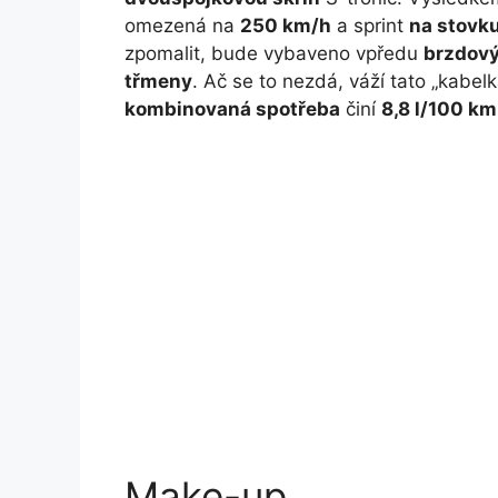
omezená na
250 km/h
a sprint
na stovku
zpomalit, bude vybaveno vpředu
brzdový
třmeny
. Ač se to nezdá, váží tato „kabel
kombinovaná spotřeba
činí
8,8 l/100 km
Make-up