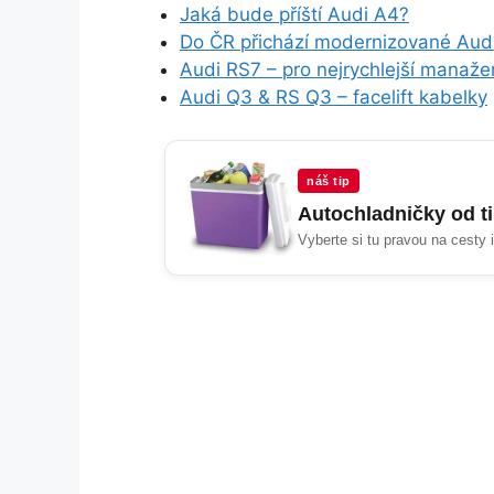
Jaká bude příští Audi A4?
Do ČR přichází modernizované Aud
Audi RS7 – pro nejrychlejší manaže
Audi Q3 & RS Q3 – facelift kabelky
náš tip
Autochladničky od t
Vyberte si tu pravou na cesty 