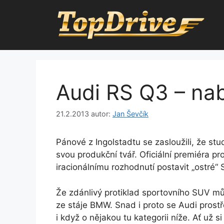
Přeskočit
na
obsah
Audi RS Q3 – na
21.2.2013
autor:
Jan Ševčík
Pánové z Ingolstadtu se zasloužili, že s
svou produkční tvář. Oficiální premiéra p
iracionálnímu rozhodnutí postavit „ostré“ 
Že zdánlivý protiklad sportovního SUV m
ze stáje BMW. Snad i proto se Audi pro
i když o nějakou tu kategorii níže. Ať už