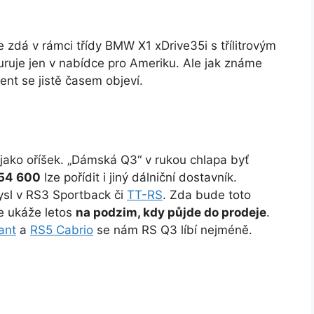
e zdá v rámci třídy BMW X1 xDrive35i s třílitrovým
uruje jen v nabídce pro Ameriku. Ale jak známe
ent se jistě časem objeví.
 jako oříšek. „Dámská Q3“ v rukou chlapa byť
 54 600
lze pořídit i jiný dálniční dostavník.
ysl v RS3 Sportback či
TT-RS
. Zda bude toto
e ukáže letos
na podzim, kdy půjde do prodeje
.
ant
a
RS5 Cabrio
se nám RS Q3 líbí nejméně.