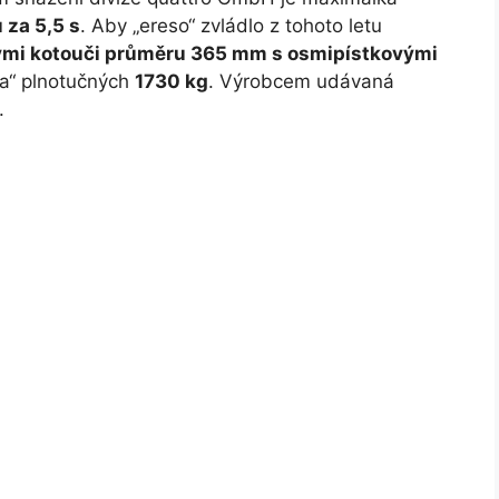
 za 5,5 s
. Aby „ereso“ zvládlo z tohoto letu
mi kotouči průměru 365 mm s osmipístkovými
ka“ plnotučných
1730 kg
. Výrobcem udávaná
.