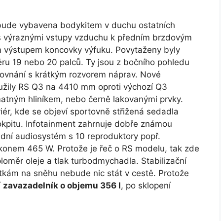
k bude vybavena bodykitem v duchu ostatních
 s výraznými vstupy vzduchu k předním brzdovým
m výstupem koncovky výfuku. Povytaženy byly
ěru 19 nebo 20 palců. Ty jsou z bočního pohledu
orovnání s krátkým rozvorem náprav. Nové
loužily RS Q3 na 4410 mm oproti výchozí Q3
 matným hliníkem, nebo černě lakovanými prvky.
riér, kde se objeví sportovně střižená sedadla
kokpitu. Infotainment zahrnuje dobře známou
adní audiosystém s 10 reproduktory popř.
ýkonem 465 W. Protože je řeč o RS modelu, tak zde
loměr oleje a tlak turbodmychadla. Stabilizační
tkám na sněhu nebude nic stát v cestě. Protože
í
zavazadelník o objemu 356 l
, po sklopení