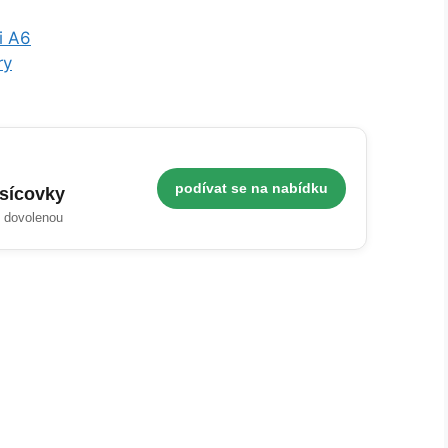
i A6
ry
podívat se na nabídku
isícovky
i dovolenou