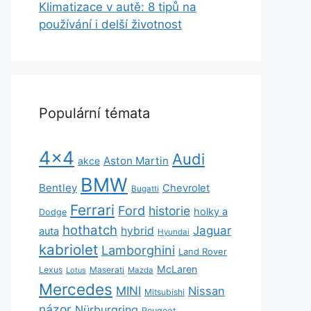
Klimatizace v autě: 8 tipů na
používání i delší životnost
Populární témata
4x4
Audi
Aston Martin
akce
BMW
Bentley
Chevrolet
Bugatti
Ferrari
Ford
historie
holky a
Dodge
hothatch
Jaguar
hybrid
auta
Hyundai
kabriolet
Lamborghini
Land Rover
McLaren
Lexus
Maserati
Lotus
Mazda
Mercedes
MINI
Nissan
Mitsubishi
názor
Nürburgring
Peugeot