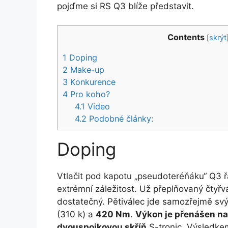
pojďme si RS Q3 blíže představit.
Contents
[
skrýt
1
Doping
2
Make-up
3
Konkurence
4
Pro koho?
4.1
Video
4.2
Podobné články:
Doping
Vtlačit pod kapotu „pseudoteréňáku“ Q3
extrémní záležitost. Už přeplňovaný čtyřv
dostatečný. Pětiválec jde samozřejmě svý
(310 k) a
420 Nm
.
Výkon je přenášen n
dvouspojkovou skříň
S-tronic. Výsledke