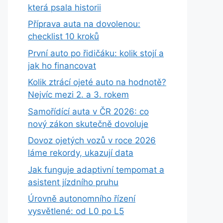
která psala historii
Příprava auta na dovolenou:
checklist 10 kroků
První auto po řidičáku: kolik stojí a
jak ho financovat
Kolik ztrácí ojeté auto na hodnotě?
Nejvíc mezi 2. a 3. rokem
Samořídící auta v ČR 2026: co
nový zákon skutečně dovoluje
Dovoz ojetých vozů v roce 2026
láme rekordy, ukazují data
Jak funguje adaptivní tempomat a
asistent jízdního pruhu
Úrovně autonomního řízení
vysvětlené: od L0 po L5