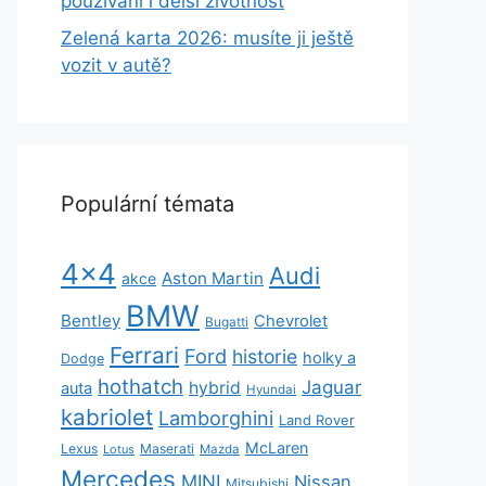
používání i delší životnost
Zelená karta 2026: musíte ji ještě
vozit v autě?
Populární témata
4x4
Audi
Aston Martin
akce
BMW
Bentley
Chevrolet
Bugatti
Ferrari
Ford
historie
holky a
Dodge
hothatch
Jaguar
hybrid
auta
Hyundai
kabriolet
Lamborghini
Land Rover
McLaren
Lexus
Maserati
Lotus
Mazda
Mercedes
MINI
Nissan
Mitsubishi