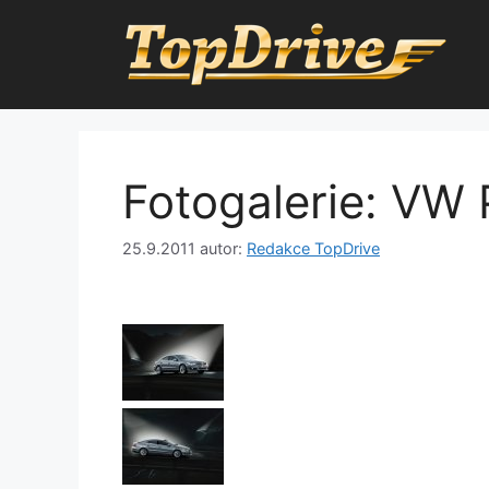
Přeskočit
na
obsah
Fotogalerie: VW
25.9.2011
autor:
Redakce TopDrive