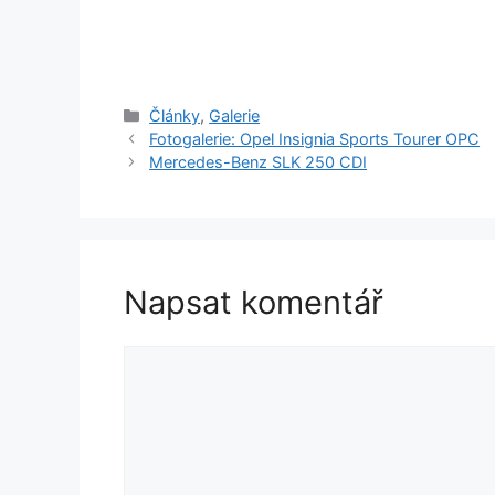
Rubriky
Články
,
Galerie
Fotogalerie: Opel Insignia Sports Tourer OPC
Mercedes-Benz SLK 250 CDI
Napsat komentář
Komentář