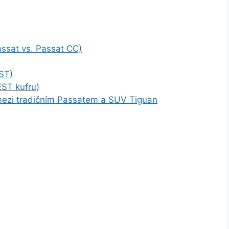
assat vs. Passat CC)
ST)
EST kufru)
mezi tradičním Passatem a SUV Tiguan