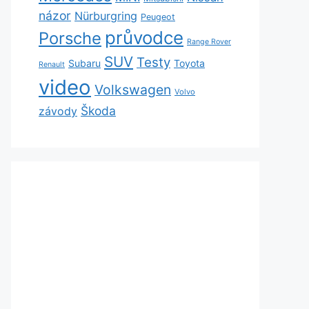
názor
Nürburgring
Peugeot
průvodce
Porsche
Range Rover
SUV
Testy
Subaru
Toyota
Renault
video
Volkswagen
Volvo
Škoda
závody