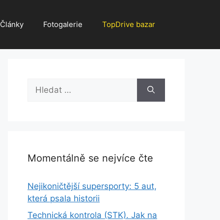
Články
Fotogalerie
TopDrive bazar
Hledat:
Momentálně se nejvíce čte
Nejikoničtější supersporty: 5 aut,
která psala historii
Technická kontrola (STK). Jak na