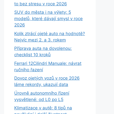
to bez stresu v roce 2026
SUV do města i na výlety: 5
modelů, které dávají smysl v roce
2026
Kolik ztrácí ojeté auto na hodnotě?
Nejvíc mezi 2. a 3. rokem
Příprava auta na dovolenou:
checklist 10 kroků
Ferrari 12Cilindri Manuale: návrat
ručního řazení
Dovoz ojetých vozů v roce 2026
láme rekordy, ukazují data
Úrovně autonomního řízení
vysvětlené: od L0 po L5
Klimatizace v autě: 8 tipů na