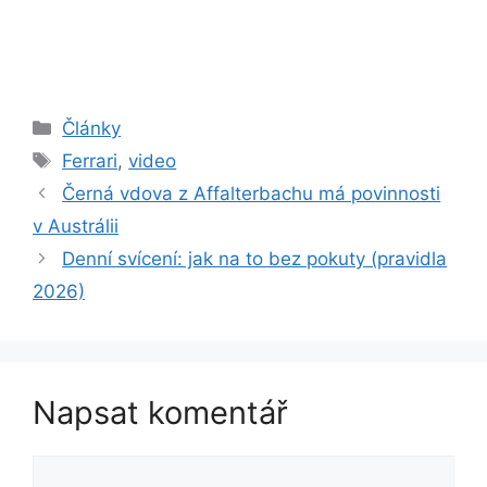
Rubriky
Články
Štítky
Ferrari
,
video
Černá vdova z Affalterbachu má povinnosti
v Austrálii
Denní svícení: jak na to bez pokuty (pravidla
2026)
Napsat komentář
Komentář