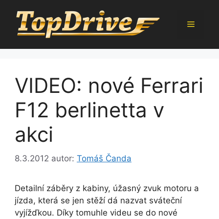
Přeskočit
na
Menu
obsah
VIDEO: nové Ferrari
F12 berlinetta v
akci
8.3.2012
autor:
Tomáš Čanda
Detailní záběry z kabiny, úžasný zvuk motoru a
jízda, která se jen stěží dá nazvat sváteční
vyjížďkou. Díky tomuhle videu se do nové