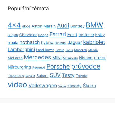
Populární témata
BMW
4x4
Audi
Aston Martin
Bentley
akce
Ferrari
Ford
historie
Chevrolet
holky
Dodge
Bugatti
kabriolet
hothatch
Jaguar
hybrid
a auta
Hyundai
Lamborghini
Land Rover
Lexus
Maserati
Lotus
Mazda
Mercedes
názor
MINI
Nissan
McLaren
Mitsubishi
průvodce
Porsche
Nürburgring
Peugeot
SUV
Testy
Subaru
Toyota
Range Rover
Renault
video
Volkswagen
Škoda
závody
Volvo