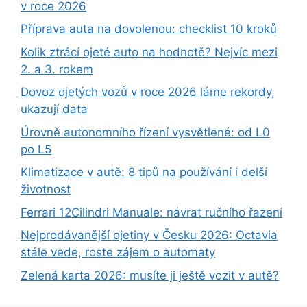
v roce 2026
Příprava auta na dovolenou: checklist 10 kroků
Kolik ztrácí ojeté auto na hodnotě? Nejvíc mezi
2. a 3. rokem
Dovoz ojetých vozů v roce 2026 láme rekordy,
ukazují data
Úrovně autonomního řízení vysvětlené: od L0
po L5
Klimatizace v autě: 8 tipů na používání i delší
životnost
Ferrari 12Cilindri Manuale: návrat ručního řazení
Nejprodávanější ojetiny v Česku 2026: Octavia
stále vede, roste zájem o automaty
Zelená karta 2026: musíte ji ještě vozit v autě?