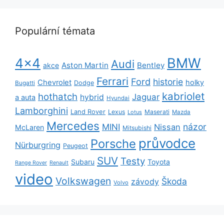
Populární témata
BMW
4x4
Audi
Aston Martin
Bentley
akce
Ferrari
Ford
historie
Chevrolet
holky
Dodge
Bugatti
kabriolet
hothatch
Jaguar
hybrid
a auta
Hyundai
Lamborghini
Land Rover
Lexus
Maserati
Lotus
Mazda
Mercedes
názor
MINI
Nissan
McLaren
Mitsubishi
průvodce
Porsche
Nürburgring
Peugeot
SUV
Testy
Subaru
Toyota
Range Rover
Renault
video
Volkswagen
Škoda
závody
Volvo