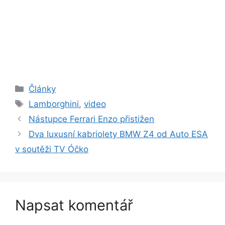
Rubriky
Články
Štítky
Lamborghini
,
video
Nástupce Ferrari Enzo přistižen
Dva luxusní kabriolety BMW Z4 od Auto ESA
v soutěži TV Óčko
Napsat komentář