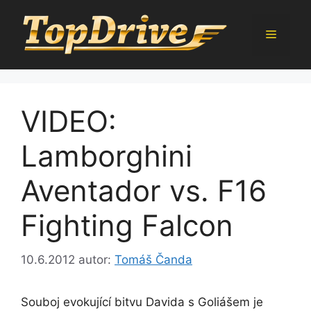
Přeskočit
na
Menu
obsah
VIDEO:
Lamborghini
Aventador vs. F16
Fighting Falcon
10.6.2012
autor:
Tomáš Čanda
Souboj evokující bitvu Davida s Goliášem je