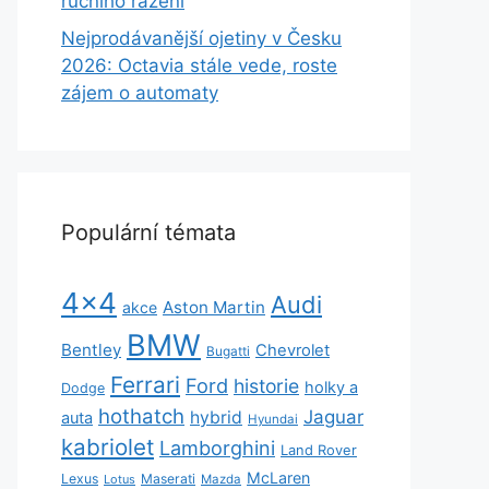
ručního řazení
Nejprodávanější ojetiny v Česku
2026: Octavia stále vede, roste
zájem o automaty
Populární témata
4x4
Audi
Aston Martin
akce
BMW
Bentley
Chevrolet
Bugatti
Ferrari
Ford
historie
holky a
Dodge
hothatch
Jaguar
hybrid
auta
Hyundai
kabriolet
Lamborghini
Land Rover
McLaren
Lexus
Maserati
Lotus
Mazda