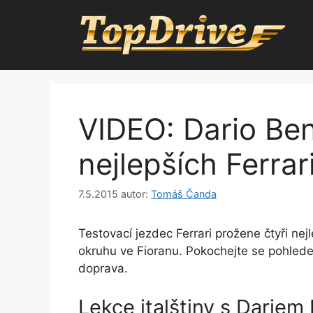
Přeskočit
na
obsah
VIDEO: Dario Ben
nejlepších Ferrar
7.5.2015
autor:
Tomáš Čanda
Testovací jezdec Ferrari prožene čtyři nej
okruhu ve Fioranu. Pokochejte se pohled
doprava.
Lekce italštiny s Darie