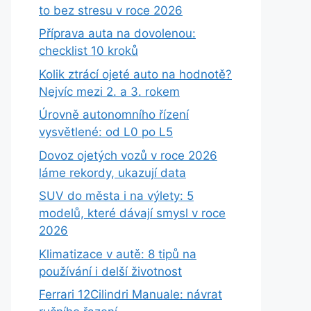
to bez stresu v roce 2026
Příprava auta na dovolenou:
checklist 10 kroků
Kolik ztrácí ojeté auto na hodnotě?
Nejvíc mezi 2. a 3. rokem
Úrovně autonomního řízení
vysvětlené: od L0 po L5
Dovoz ojetých vozů v roce 2026
láme rekordy, ukazují data
SUV do města i na výlety: 5
modelů, které dávají smysl v roce
2026
Klimatizace v autě: 8 tipů na
používání i delší životnost
Ferrari 12Cilindri Manuale: návrat