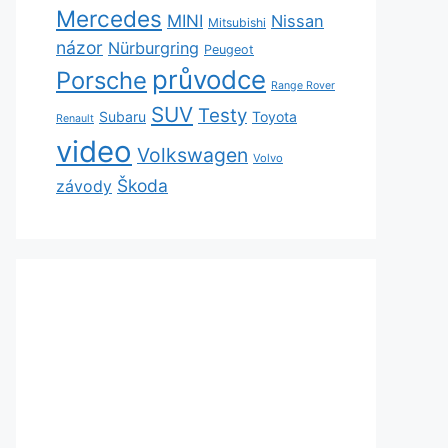
Mercedes
MINI
Nissan
Mitsubishi
názor
Nürburgring
Peugeot
průvodce
Porsche
Range Rover
SUV
Testy
Subaru
Toyota
Renault
video
Volkswagen
Volvo
Škoda
závody