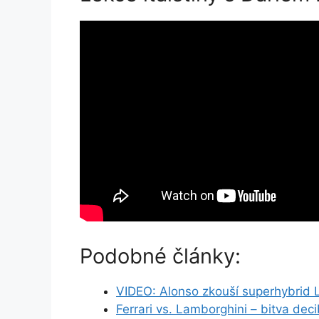
Podobné články:
VIDEO: Alonso zkouší superhybrid L
Ferrari vs. Lamborghini – bitva dec