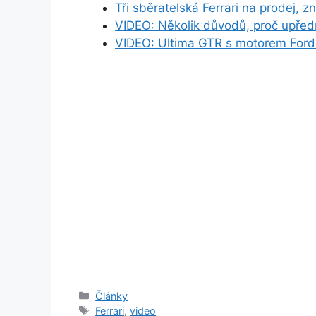
Tři sběratelská Ferrari na prodej, 
VIDEO: Několik důvodů, proč upřed
VIDEO: Ultima GTR s motorem For
Rubriky
Články
Štítky
Ferrari
,
video