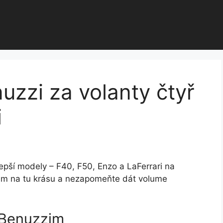
uzzi za volanty čtyř
i
lepší modely – F40, F50, Enzo a LaFerrari na
em na tu krásu a nezapomeňte dát volume
m Benuzzim