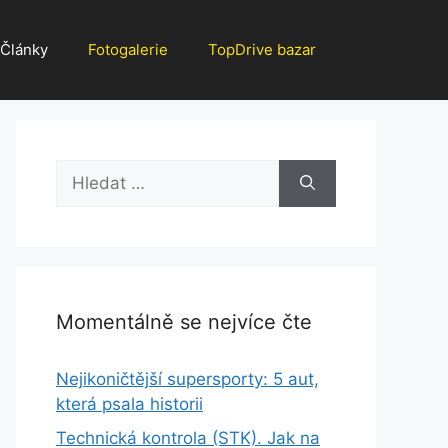
Články
Fotogalerie
TopDrive bazar
Hledat:
Momentálně se nejvíce čte
Nejikoničtější supersporty: 5 aut,
která psala historii
Technická kontrola (STK). Jak na