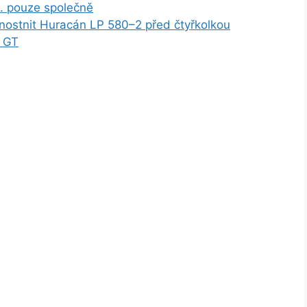
zn. pouze společně
nostnit Huracán LP 580–2 před čtyřkolkou
d GT