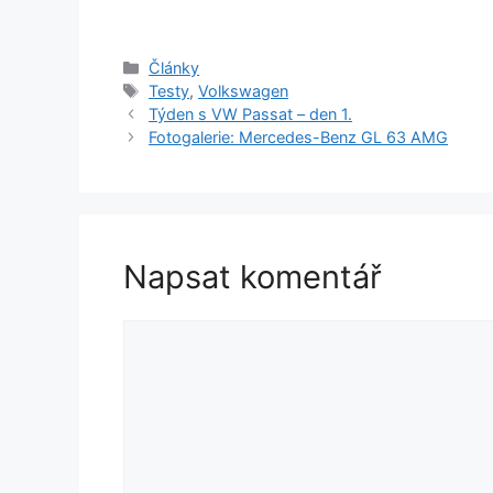
Rubriky
Články
Štítky
Testy
,
Volkswagen
Týden s VW Passat – den 1.
Fotogalerie: Mercedes-Benz GL 63 AMG
Napsat komentář
Komentář