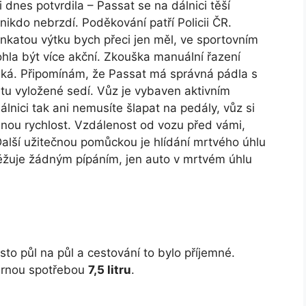
i dnes potvrdila – Passat se na dálnici těší
ikdo nebrzdí. Poděkování patří Policii ČR.
linkatou výtku bych přeci jen měl, ve sportovním
la být více akční. Zkouška manuální řazení
ká. Připomínám, že Passat má správná pádla s
atu vyložené sedí. Vůz je vybaven aktivním
lnici tak ani nemusíte šlapat na pedály, vůz si
enou rychlost. Vzdálenost od vozu před vámi,
Další užitečnou pomůckou je hlídání mrtvého úhlu
ěžuje žádným pípáním, jen auto v mrtvém úhlu
to půl na půl a cestování to bylo příjemné.
rnou spotřebou
7,5 litru
.