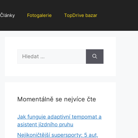
Články
Fotogalerie
TopDrive bazar
Hledat:
Momentálně se nejvíce čte
Jak funguje adaptivní tempomat a
asistent jízdního pruhu
Nejikoničtější supersporty: 5 aut,