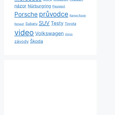
názor
Nürburgring
Peugeot
průvodce
Porsche
Range Rover
SUV
Testy
Subaru
Toyota
Renault
video
Volkswagen
Volvo
Škoda
závody