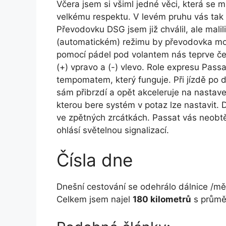
Včera jsem si všiml jedné věci, která se m
velkému respektu. V levém pruhu vás tak n
Převodovku DSG jsem již chválil, ale mali
(automatickém) režimu by převodovka moh
pomocí pádel pod volantem nás teprve če
(+) vpravo a (-) vlevo. Role expresu Pass
tempomatem, který funguje. Při jízdě po dá
sám přibrzdí a opět akceleruje na nastav
kterou bere systém v potaz lze nastavit. 
ve zpětných zrcátkách. Passat vás neobt
ohlásí světelnou signalizací.
Čísla dne
Dnešní cestování se odehrálo dálnice /měs
Celkem jsem najel
180 kilometrů
s průmě