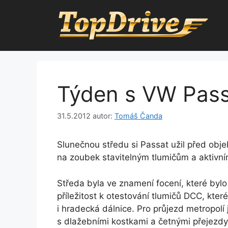
Přeskočit
na
obsah
Týden s VW Pass
31.5.2012
autor:
Tomáš Čanda
Slunečnou středu si Passat užil před obj
na zoubek stavitelným tlumičům a aktiv
Středa byla ve znamení focení, které by
příležitost k otestování tlumičů DCC, kter
i hradecká dálnice. Pro průjezd metropolí
s dlažebními kostkami a četnými přejezdy