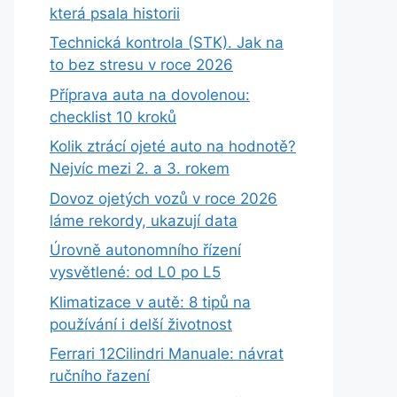
která psala historii
Technická kontrola (STK). Jak na
to bez stresu v roce 2026
Příprava auta na dovolenou:
checklist 10 kroků
Kolik ztrácí ojeté auto na hodnotě?
Nejvíc mezi 2. a 3. rokem
Dovoz ojetých vozů v roce 2026
láme rekordy, ukazují data
Úrovně autonomního řízení
vysvětlené: od L0 po L5
Klimatizace v autě: 8 tipů na
používání i delší životnost
Ferrari 12Cilindri Manuale: návrat
ručního řazení