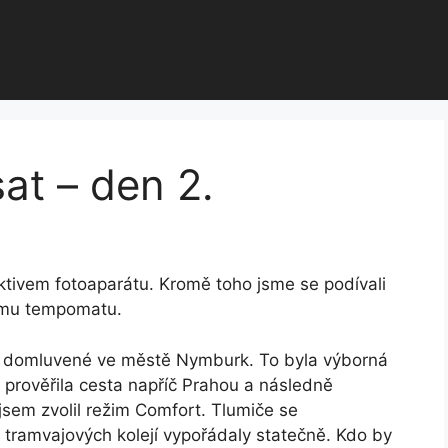
at – den 2.
ektivem fotoaparátu. Kromě toho jsme se podívali
nímu tempomatu.
lo domluvené ve městě Nymburk. To byla výborná
é prověřila cesta napříč Prahou a následně
 jsem zvolil režim Comfort. Tlumiče se
 tramvajových kolejí vypořádaly statečně. Kdo by