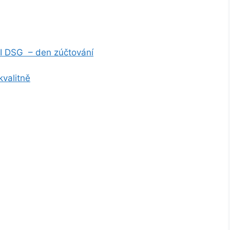
I DSG – den zúčtování
kvalitně