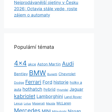
Nejprodávanější ojetiny v Česku
2026: Octavia stále vede, roste
zájem o automaty
Populární témata
4x4
Audi
Aston Martin
akce
BMW
Bentley
Chevrolet
Bugatti
Ferrari
Ford
historie
holky a
Dodge
hothatch
Jaguar
hybrid
auta
Hyundai
kabriolet
Lamborghini
Land Rover
McLaren
Lexus
Maserati
Lotus
Mazda
Mercedes
MINI
Nissan
Mitsubishi