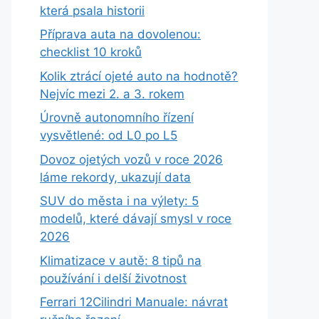
která psala historii
Příprava auta na dovolenou:
checklist 10 kroků
Kolik ztrácí ojeté auto na hodnotě?
Nejvíc mezi 2. a 3. rokem
Úrovně autonomního řízení
vysvětlené: od L0 po L5
Dovoz ojetých vozů v roce 2026
láme rekordy, ukazují data
SUV do města i na výlety: 5
modelů, které dávají smysl v roce
2026
Klimatizace v autě: 8 tipů na
používání i delší životnost
Ferrari 12Cilindri Manuale: návrat