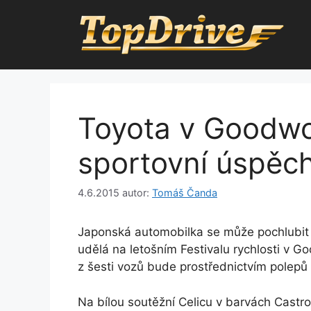
Přeskočit
na
obsah
Toyota v Goodw
sportovní úspěch
4.6.2015
autor:
Tomáš Čanda
Japonská automobilka se může pochlubit b
udělá na letošním Festivalu rychlosti v 
z šesti vozů bude prostřednictvím polep
Na bílou soutěžní Celicu v barvách Castro