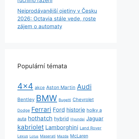
ručního řazení
Nejprodávanější ojetiny v Česku
2026: Octavia stále vede, roste
zájem o automaty
Populární témata
4x4
Audi
Aston Martin
akce
BMW
Bentley
Chevrolet
Bugatti
Ferrari
Ford
historie
holky a
Dodge
hothatch
Jaguar
hybrid
auta
Hyundai
kabriolet
Lamborghini
Land Rover
McLaren
Lexus
Maserati
Lotus
Mazda