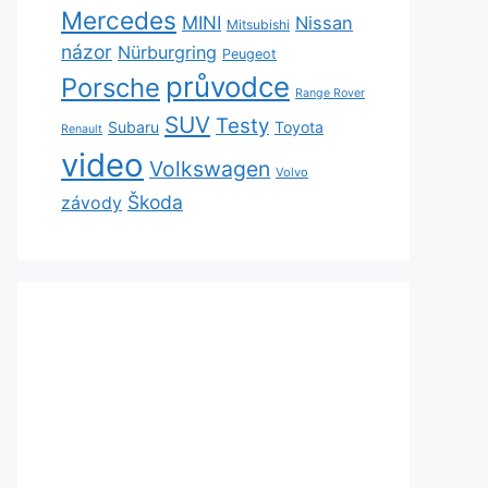
Mercedes
MINI
Nissan
Mitsubishi
názor
Nürburgring
Peugeot
průvodce
Porsche
Range Rover
SUV
Testy
Subaru
Toyota
Renault
video
Volkswagen
Volvo
Škoda
závody