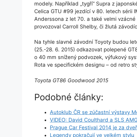
modely. Například „tygří“ Supra z japons
Celica GTU #99 jezdící v 80. letech sérii
Anderssona z let 70. a také velmi vzácné
provozoval Carroll Shelby, či žlutá závod
Na tyhle slavné závodní Toyoty budou let
(25.-28. 6. 2015) odkazovat polepené G
o 40 mm snížený podvozek, výfukový syst
Rota ve specifickém designu – od retro s
Toyota GT86 Goodwood 2015
Podobné články:
Autoklub ČR se zúčastní výstavy M
VIDEO: David Coulthard a SLS AMG
Prague Car Festival 2014 je za dve
Legendy pokračují ve velkém stylu