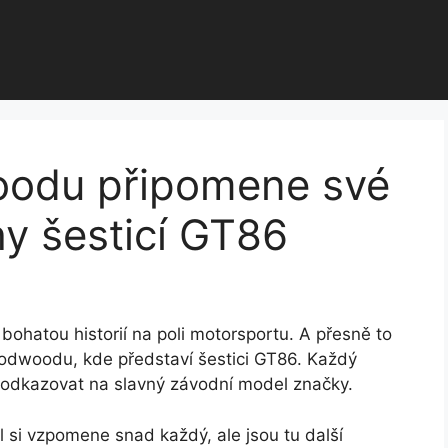
oodu připomene své
y šesticí GT86
ohatou historií na poli motorsportu. A přesně to
Goodwoodu, kde představí šestici GT86. Každý
ů odkazovat na slavný závodní model značky.
l si vzpomene snad každý, ale jsou tu další