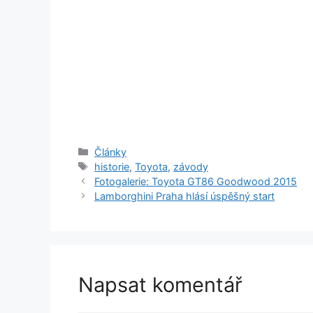
Rubriky
Články
Štítky
historie
,
Toyota
,
závody
Fotogalerie: Toyota GT86 Goodwood 2015
Lamborghini Praha hlásí úspěšný start
Napsat komentář