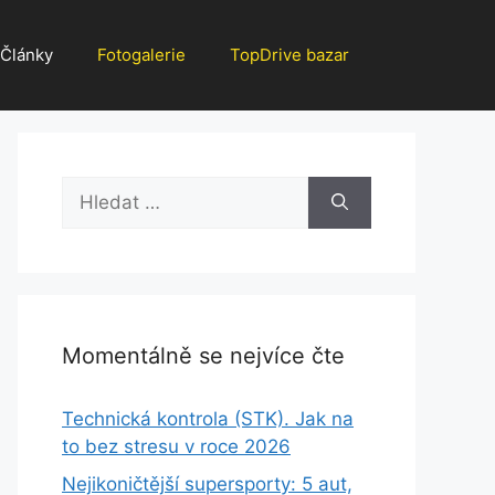
Články
Fotogalerie
TopDrive bazar
Hledat:
Momentálně se nejvíce čte
Technická kontrola (STK). Jak na
to bez stresu v roce 2026
Nejikoničtější supersporty: 5 aut,