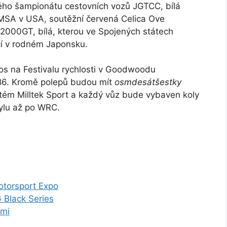
kého šampionátu cestovních vozů JGTCC, bílá
 IMSA v USA, soutěžní červená Celica Ove
 2000GT, bílá, kterou ve Spojených státech
ící v rodném Japonsku.
os na Festivalu rychlosti v Goodwoodu
T86. Kromě polepů budou mít
osmdesátšestky
ém Milltek Sport a každý vůz bude vybaven koly
tylu až po WRC.
otorsport Expo
 Black Series
řmi