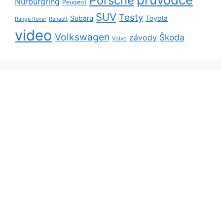
Porsche
Nürburgring
Peugeot
SUV
Testy
Subaru
Toyota
Range Rover
Renault
video
Volkswagen
Škoda
závody
Volvo