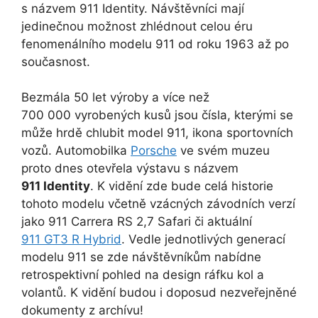
s názvem 911 Identity. Návštěvníci mají
jedinečnou možnost zhlédnout celou éru
fenomenálního modelu 911 od roku 1963 až po
současnost.
Bezmála 50 let výroby a více než
700 000 vyrobených kusů jsou čísla, kterými se
může hrdě chlubit model 911, ikona sportovních
vozů. Automobilka
Porsche
ve svém muzeu
proto dnes otevřela výstavu s názvem
911 Identity
. K vidění zde bude celá historie
tohoto modelu včetně vzácných závodních verzí
jako 911 Carrera RS 2,7 Safari či aktuální
911 GT3 R Hybrid
. Vedle jednotlivých generací
modelu 911 se zde návštěvníkům nabídne
retrospektivní pohled na design ráfku kol a
volantů. K vidění budou i doposud nezveřejněné
dokumenty z archívu!