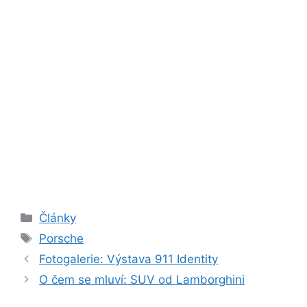
Rubriky
Články
Štítky
Porsche
Fotogalerie: Výstava 911 Identity
O čem se mluví: SUV od Lamborghini