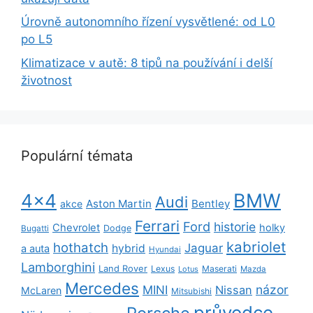
Úrovně autonomního řízení vysvětlené: od L0
po L5
Klimatizace v autě: 8 tipů na používání i delší
životnost
Populární témata
BMW
4x4
Audi
Aston Martin
Bentley
akce
Ferrari
Ford
historie
Chevrolet
holky
Dodge
Bugatti
kabriolet
hothatch
Jaguar
hybrid
a auta
Hyundai
Lamborghini
Land Rover
Lexus
Maserati
Lotus
Mazda
Mercedes
názor
MINI
Nissan
McLaren
Mitsubishi
průvodce