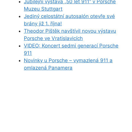
Jubilejní výstava „50 let 911“ v Porsche
Muzeu Stuttgart
Jediný celostátní autosalón otevře své
brány již 1. října!
Theodor Pištěk navštívil novou výstavu
Porsche ve Vratislavicích
VIDEO: Koncert sedmi generací Porsche
911
Novinky u Porsche – vymazlená 911 a
omlazená Panamera