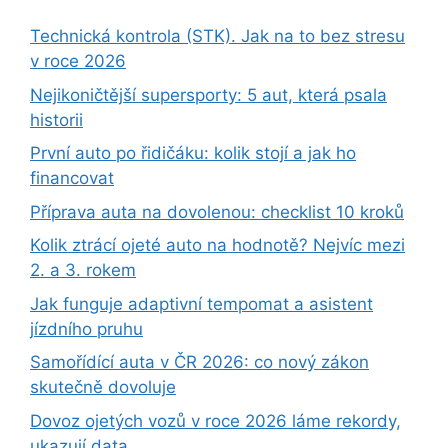
Technická kontrola (STK). Jak na to bez stresu
v roce 2026
Nejikoničtější supersporty: 5 aut, která psala
historii
První auto po řidičáku: kolik stojí a jak ho
financovat
Příprava auta na dovolenou: checklist 10 kroků
Kolik ztrácí ojeté auto na hodnotě? Nejvíc mezi
2. a 3. rokem
Jak funguje adaptivní tempomat a asistent
jízdního pruhu
Samořídící auta v ČR 2026: co nový zákon
skutečně dovoluje
Dovoz ojetých vozů v roce 2026 láme rekordy,
ukazují data