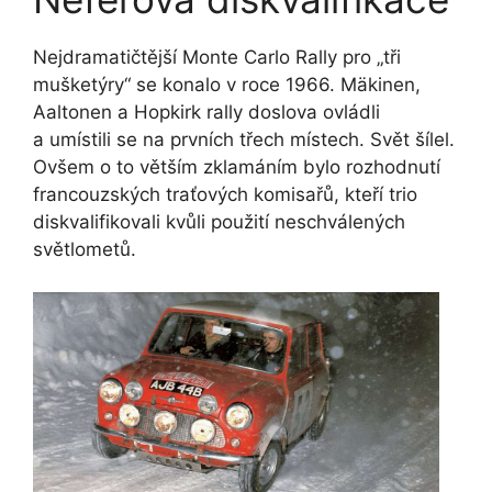
Nejdramatičtější Monte Carlo Rally pro „tři
mušketýry“ se konalo v roce 1966.
Mäkinen
,
Aaltonen
a
Hopkirk
rally doslova ovládli
a umístili se na prvních třech místech. Svět šílel.
Ovšem o to větším zklamáním bylo rozhodnutí
francouzských traťových komisařů, kteří trio
diskvalifikovali kvůli použití neschválených
světlometů.