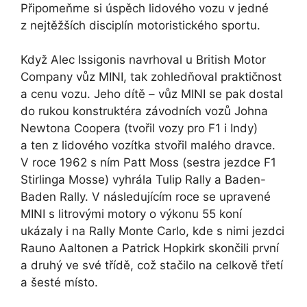
Připomeňme si úspěch lidového vozu v jedné
z nejtěžších disciplín motoristického sportu.
Když
Alec Issigonis
navrhoval u British Motor
Company vůz MINI, tak zohledňoval praktičnost
a cenu vozu. Jeho dítě – vůz MINI se pak dostal
do rukou konstruktéra závodních vozů
Johna
Newtona Coopera
(tvořil vozy pro F1 i Indy)
a ten z lidového vozítka stvořil malého dravce.
V roce 1962 s ním
Patt Moss
(sestra jezdce F1
Stirlinga Mosse
) vyhrála Tulip Rally a Baden-
Baden Rally. V následujícím roce se upravené
MINI s litrovými motory o výkonu 55 koní
ukázaly i na Rally Monte Carlo, kde s nimi jezdci
Rauno Aaltonen
a
Patrick Hopkirk
skončili první
a druhý ve své třídě, což stačilo na celkově třetí
a šesté místo.