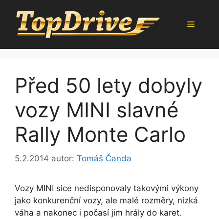
Přeskočit
na
Menu
obsah
Před 50 lety dobyly
vozy MINI slavné
Rally Monte Carlo
5.2.2014
autor:
Tomáš Čanda
Vozy MINI sice nedisponovaly takovými výkony
jako konkurenční vozy, ale malé rozměry, nízká
váha a nakonec i počasí jim hrály do karet.