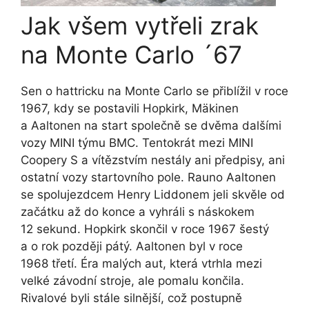
Jak všem vytřeli zrak
na Monte Carlo ´67
Sen o hattricku na Monte Carlo se přiblížil v roce
1967, kdy se postavili
Hopkirk
,
Mäkinen
a
Aaltonen
na start společně se dvěma dalšími
vozy MINI týmu BMC. Tentokrát mezi MINI
Coopery S a vítězstvím nestály ani předpisy, ani
ostatní vozy startovního pole.
Rauno Aaltonen
se spolujezdcem
Henry Liddonem
jeli skvěle od
začátku až do konce a vyhráli s náskokem
12 sekund.
Hopkirk
skončil v roce 1967 šestý
a o rok později pátý.
Aaltonen
byl v roce
1968 třetí. Éra malých aut, která vtrhla mezi
velké závodní stroje, ale pomalu končila.
Rivalové byli stále silnější, což postupně