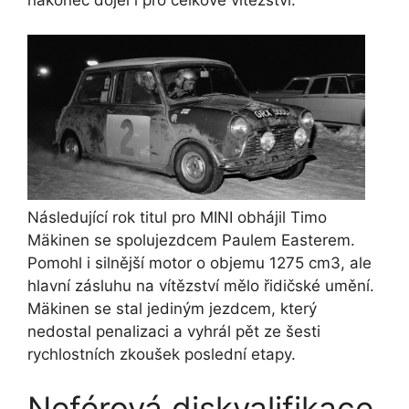
Následující rok titul pro MINI obhájil
Timo
Mäkinen
se spolujezdcem
Paulem Easterem
.
Pomohl i silnější motor o objemu 1275 cm3, ale
hlavní zásluhu na vítězství mělo řidičské umění.
Mäkinen
se stal jediným jezdcem, který
nedostal penalizaci a vyhrál pět ze šesti
rychlostních zkoušek poslední etapy.
Neférová diskvalifikace