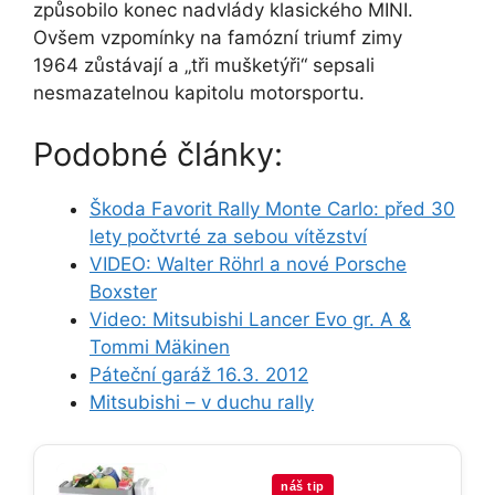
způsobilo konec nadvlády klasického MINI.
Ovšem vzpomínky na famózní triumf zimy
1964 zůstávají a „tři mušketýři“ sepsali
nesmazatelnou kapitolu motorsportu.
Podobné články:
Škoda Favorit Rally Monte Carlo: před 30
lety počtvrté za sebou vítězství
VIDEO: Walter Röhrl a nové Porsche
Boxster
Video: Mitsubishi Lancer Evo gr. A &
Tommi Mäkinen
Páteční garáž 16.3. 2012
Mitsubishi – v duchu rally
náš tip