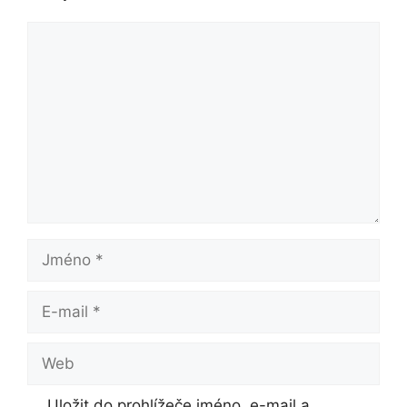
Komentář
Jméno
E-
mail
Web
Uložit do prohlížeče jméno, e-mail a