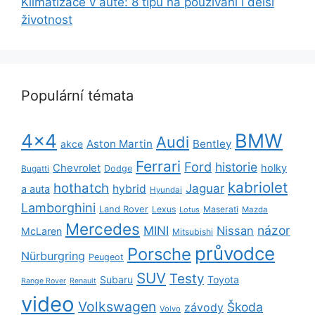
Klimatizace v autě: 8 tipů na používání i delší
životnost
Populární témata
BMW
4x4
Audi
Aston Martin
Bentley
akce
Ferrari
Ford
historie
Chevrolet
holky
Dodge
Bugatti
kabriolet
hothatch
Jaguar
hybrid
a auta
Hyundai
Lamborghini
Land Rover
Lexus
Maserati
Lotus
Mazda
Mercedes
názor
MINI
Nissan
McLaren
Mitsubishi
průvodce
Porsche
Nürburgring
Peugeot
SUV
Testy
Subaru
Toyota
Range Rover
Renault
video
Volkswagen
Škoda
závody
Volvo