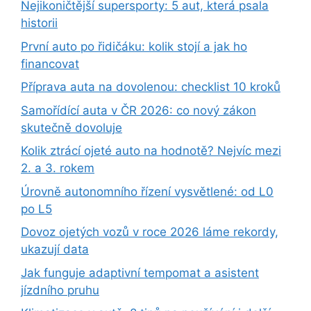
Nejikoničtější supersporty: 5 aut, která psala
historii
První auto po řidičáku: kolik stojí a jak ho
financovat
Příprava auta na dovolenou: checklist 10 kroků
Samořídící auta v ČR 2026: co nový zákon
skutečně dovoluje
Kolik ztrácí ojeté auto na hodnotě? Nejvíc mezi
2. a 3. rokem
Úrovně autonomního řízení vysvětlené: od L0
po L5
Dovoz ojetých vozů v roce 2026 láme rekordy,
ukazují data
Jak funguje adaptivní tempomat a asistent
jízdního pruhu