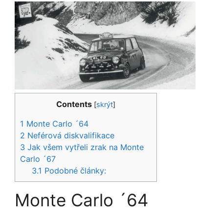
Contents
[
skrýt
]
1
Monte Carlo ´64
2
Neférová diskvalifikace
3
Jak všem vytřeli zrak na Monte
Carlo ´67
3.1
Podobné články:
Monte Carlo ´64