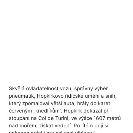
Skvělá ovladatelnost vozu, správný výběr
pneumatik, Hopkirkovo řidičské umění a sníh,
který zpomaloval větší auta, hrály do karet
červeným „knedlíkům“.
Hopkirk
dokázal při
stoupání na Col de Turini, ve výšce 1607 metrů
nad mořem, získat vedení. Po lítém boji si
nakonec dojel i pro celkové vítězství.