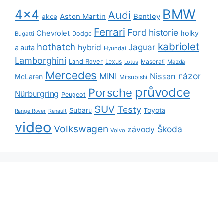
BMW
4x4
Audi
Aston Martin
Bentley
akce
Ferrari
Ford
historie
Chevrolet
holky
Dodge
Bugatti
kabriolet
hothatch
Jaguar
hybrid
a auta
Hyundai
Lamborghini
Land Rover
Lexus
Maserati
Lotus
Mazda
Mercedes
názor
MINI
Nissan
McLaren
Mitsubishi
průvodce
Porsche
Nürburgring
Peugeot
SUV
Testy
Subaru
Toyota
Range Rover
Renault
video
Volkswagen
Škoda
závody
Volvo