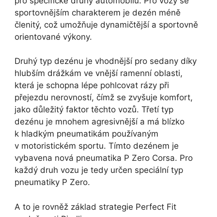
pro specifické druhy automobilů. Pro vozy se
sportovnějším charakterem je dezén méně
členitý, což umožňuje dynamičtější a sportovně
orientované výkony.
Druhý typ dezénu je vhodnější pro sedany díky
hlubším drážkám ve vnější ramenní oblasti,
která je schopna lépe pohlcovat rázy při
přejezdu nerovností, čímž se zvyšuje komfort,
jako důležitý faktor těchto vozů. Třetí typ
dezénu je mnohem agresivnější a má blízko
k hladkým pneumatikám používaným
v motoristickém sportu. Tímto dezénem je
vybavena nová pneumatika P Zero Corsa. Pro
každý druh vozu je tedy určen speciální typ
pneumatiky P Zero.
A to je rovněž základ strategie Perfect Fit