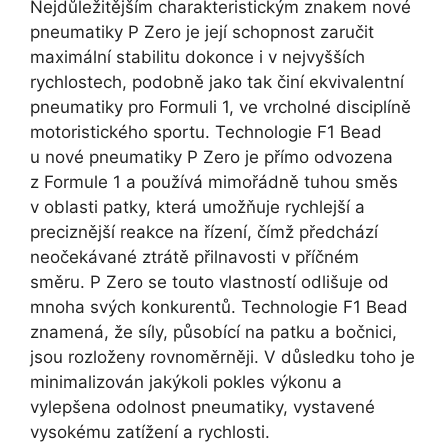
Nejdůležitějším charakteristickým znakem nové
pneumatiky P Zero je její schopnost zaručit
maximální stabilitu dokonce i v nejvyšších
rychlostech, podobně jako tak činí ekvivalentní
pneumatiky pro Formuli 1, ve vrcholné disciplíně
motoristického sportu. Technologie F1 Bead
u nové pneumatiky P Zero je přímo odvozena
z Formule 1 a používá mimořádně tuhou směs
v oblasti patky, která umožňuje rychlejší a
preciznější reakce na řízení, čímž předchází
neočekávané ztrátě přilnavosti v příčném
směru. P Zero se touto vlastností odlišuje od
mnoha svých konkurentů. Technologie F1 Bead
znamená, že síly, působící na patku a bočnici,
jsou rozloženy rovnoměrněji. V důsledku toho je
minimalizován jakýkoli pokles výkonu a
vylepšena odolnost pneumatiky, vystavené
vysokému zatížení a rychlosti.