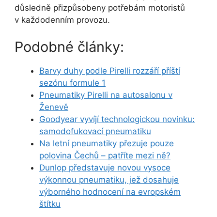
důsledně přizpůsobeny potřebám motoristů
v každodenním provozu.
Podobné články:
Barvy duhy podle Pirelli rozzáří příští
sezónu formule 1
Pneumatiky Pirelli na autosalonu v
Ženevě
Goodyear vyvíjí technologickou novinku:
samodofukovací pneumatiku
Na letní pneumatiky přezuje pouze
polovina Čechů – patříte mezi ně?
Dunlop představuje novou vysoce
výkonnou pneumatiku, jež dosahuje
výborného hodnocení na evropském
štítku