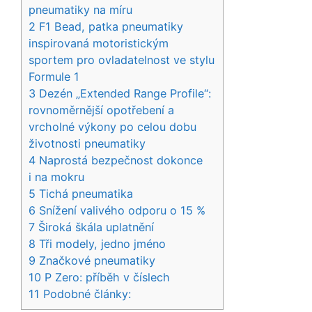
pneumatiky na míru
2
F1 Bead, patka pneumatiky
inspirovaná motoristickým
sportem pro ovladatelnost ve stylu
Formule 1
3
Dezén „Extended Range Profile“:
rovnoměrnější opotřebení a
vrcholné výkony po celou dobu
životnosti pneumatiky
4
Naprostá bezpečnost dokonce
i na mokru
5
Tichá pneumatika
6
Snížení valivého odporu o 15 %
7
Široká škála uplatnění
8
Tři modely, jedno jméno
9
Značkové pneumatiky
10
P Zero: příběh v číslech
11
Podobné články: