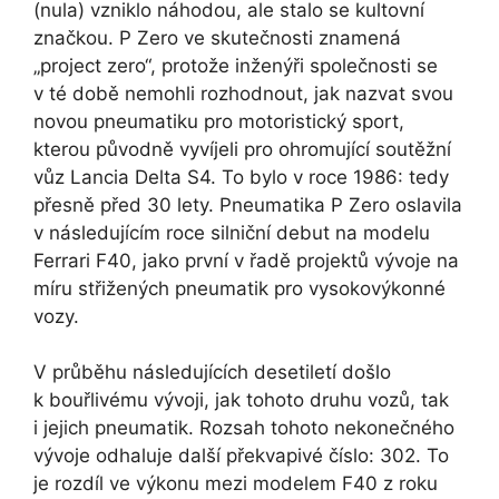
(nula) vzniklo náhodou, ale stalo se kultovní
značkou. P Zero ve skutečnosti znamená
„project zero“, protože inženýři společnosti se
v té době nemohli rozhodnout, jak nazvat svou
novou pneumatiku pro motoristický sport,
kterou původně vyvíjeli pro ohromující soutěžní
vůz Lancia Delta S4. To bylo v roce 1986: tedy
přesně před 30 lety. Pneumatika P Zero oslavila
v následujícím roce silniční debut na modelu
Ferrari F40, jako první v řadě projektů vývoje na
míru střižených pneumatik pro vysokovýkonné
vozy.
V průběhu následujících desetiletí došlo
k bouřlivému vývoji, jak tohoto druhu vozů, tak
i jejich pneumatik. Rozsah tohoto nekonečného
vývoje odhaluje další překvapivé číslo: 302. To
je rozdíl ve výkonu mezi modelem F40 z roku