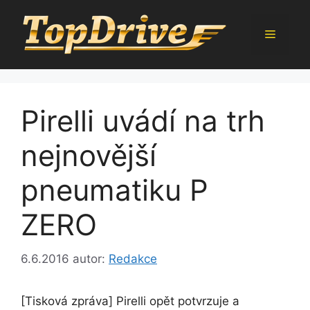
Přeskočit
na
Menu
obsah
Pirelli uvádí na trh
nejnovější
pneumatiku P
ZERO
6.6.2016
autor:
Redakce
[Tisková zpráva] Pirelli opět potvrzuje a