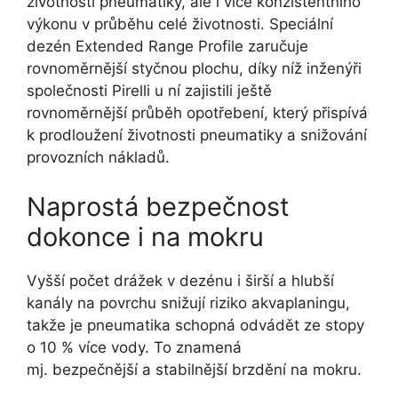
životnosti pneumatiky, ale i více konzistentního
výkonu v průběhu celé životnosti. Speciální
dezén Extended Range Profile zaručuje
rovnoměrnější styčnou plochu, díky níž inženýři
společnosti Pirelli u ní zajistili ještě
rovnoměrnější průběh opotřebení, který přispívá
k prodloužení životnosti pneumatiky a snižování
provozních nákladů.
Naprostá bezpečnost
dokonce i na mokru
Vyšší počet drážek v dezénu i širší a hlubší
kanály na povrchu snižují riziko akvaplaningu,
takže je pneumatika schopná odvádět ze stopy
o 10 % více vody. To znamená
mj. bezpečnější a stabilnější brzdění na mokru.