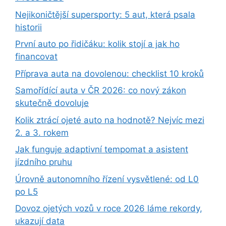
Nejikoničtější supersporty: 5 aut, která psala
historii
První auto po řidičáku: kolik stojí a jak ho
financovat
Příprava auta na dovolenou: checklist 10 kroků
Samořídící auta v ČR 2026: co nový zákon
skutečně dovoluje
Kolik ztrácí ojeté auto na hodnotě? Nejvíc mezi
2. a 3. rokem
Jak funguje adaptivní tempomat a asistent
jízdního pruhu
Úrovně autonomního řízení vysvětlené: od L0
po L5
Dovoz ojetých vozů v roce 2026 láme rekordy,
ukazují data