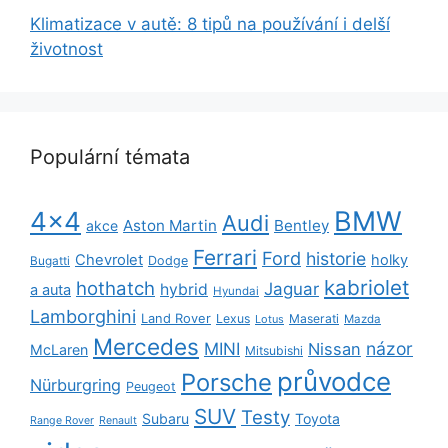
Klimatizace v autě: 8 tipů na používání i delší
životnost
Populární témata
BMW
4x4
Audi
Aston Martin
Bentley
akce
Ferrari
Ford
historie
Chevrolet
holky
Dodge
Bugatti
kabriolet
hothatch
Jaguar
hybrid
a auta
Hyundai
Lamborghini
Land Rover
Lexus
Maserati
Lotus
Mazda
Mercedes
názor
MINI
Nissan
McLaren
Mitsubishi
průvodce
Porsche
Nürburgring
Peugeot
SUV
Testy
Subaru
Toyota
Range Rover
Renault