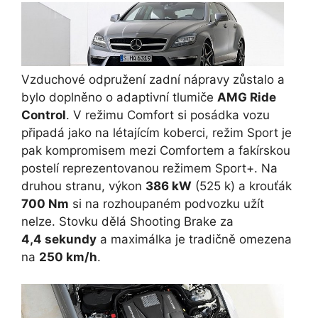
Vzduchové odpružení zadní nápravy zůstalo a
bylo doplněno o adaptivní tlumiče
AMG Ride
Control
. V režimu Comfort si posádka vozu
připadá jako na létajícím koberci, režim Sport je
pak kompromisem mezi Comfortem a fakírskou
postelí reprezentovanou režimem Sport+. Na
druhou stranu, výkon
386 kW
(525 k) a krouťák
700 Nm
si na rozhoupaném podvozku užít
nelze. Stovku dělá Shooting Brake za
4,4 sekundy
a maximálka je tradičně omezena
na
250 km/h
.