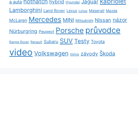
kabriolet
hothatch
Jaguar
hybrid
a auta
Hyundai
Lamborghini
Land Rover
Lexus
Maserati
Lotus
Mazda
Mercedes
názor
MINI
Nissan
McLaren
Mitsubishi
průvodce
Porsche
Nürburgring
Peugeot
SUV
Testy
Subaru
Toyota
Range Rover
Renault
video
Volkswagen
Škoda
závody
Volvo