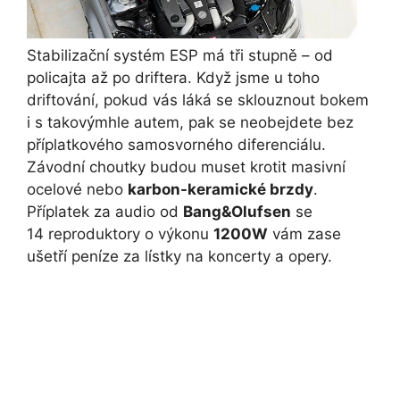
Stabilizační systém ESP má tři stupně – od
policajta až po driftera. Když jsme u toho
driftování, pokud vás láká se sklouznout bokem
i s takovýmhle autem, pak se neobejdete bez
příplatkového samosvorného diferenciálu.
Závodní choutky budou muset krotit masivní
ocelové nebo
karbon-keramické brzdy
.
Příplatek za audio od
Bang&Olufsen
se
14 reproduktory o výkonu
1200W
vám zase
ušetří peníze za lístky na koncerty a opery.