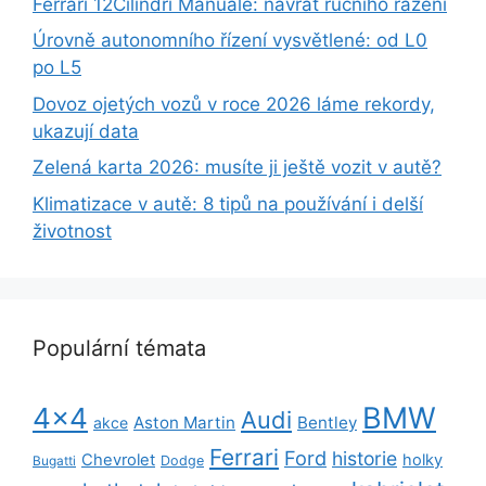
Ferrari 12Cilindri Manuale: návrat ručního řazení
Úrovně autonomního řízení vysvětlené: od L0
po L5
Dovoz ojetých vozů v roce 2026 láme rekordy,
ukazují data
Zelená karta 2026: musíte ji ještě vozit v autě?
Klimatizace v autě: 8 tipů na používání i delší
životnost
Populární témata
BMW
4x4
Audi
Aston Martin
Bentley
akce
Ferrari
Ford
historie
Chevrolet
holky
Dodge
Bugatti