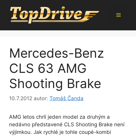
Přeskočit
na
Menu
obsah
Mercedes-Benz
CLS 63 AMG
Shooting Brake
10.7.2012
autor:
Tomáš Čanda
AMG letos chrlí jeden model za druhým a
nedávno představené CLS Shooting Brake není
výjimkou. Jak rychlé je tohle coupé-kombi