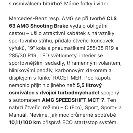
s osmiválcem biturbo? Máme fotky i video.
Mercedes-Benz resp. AMG se při tvorbě
CLS
63 AMG Shooting Brake
vydalo obligátní
cestou – ušilo atraktivní kabátek s nárazníky
sportovního střihu, přidalo čtveřici koncovek
výfuků, 19“ kola s pneumatikami 255/35 R19 a
285/30 R19, LED světlomety, interiér se
sportovnějšími sedadly, tříramenným volantem,
hliníkovými pedály, karbonovým dekorem a
displejem s funkcí RACETIMER. Pod kapotu
nemohlo přijít nic jiného než
5,5 litrový
osmiválec s dvojicí turbodmychadel
spojený
s automatem
AMG SPEEDSHIFT MCT-7
. Ten
nabízí čtveřici režimů – C (Eco), Sport, Sport+ a
Manuál. Nevíme, jak moc průměrné spotřebě
10,1 l/100 km
přispívá ECO start/stop systém.