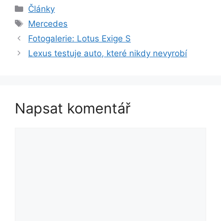
Rubriky
Články
Štítky
Mercedes
Fotogalerie: Lotus Exige S
Lexus testuje auto, které nikdy nevyrobí
Napsat komentář
Komentář