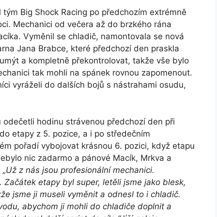
al tým Big Shock Racing po předchozím extrémně
ci. Mechanici od večera až do brzkého rána
acíka. Vyměnil se chladič, namontovala se nová
varna Jana Brabce, které předchozí den praskla
 umýt a kompletně překontrolovat, takže vše bylo
echanici tak mohli na spánek rovnou zapomenout.
ci vyráželi do dalších bojů s nástrahami osudu,
u odečetli hodinu strávenou předchozí den při
do etapy z 5. pozice, a i po středečním
vém pořadí vybojovat krásnou 6. pozici, když etapu
k nebylo nic zadarmo a pánové Macík, Mrkva a
.
„Už z nás jsou profesionální mechanici.
Začátek etapy byl super, letěli jsme jako blesk,
že jsme ji museli vyměnit a odnesl to i chladič.
vodu, abychom ji mohli do chladiče doplnit a