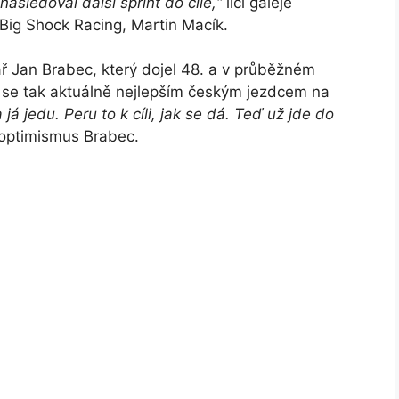
ásledoval další sprint do cíle,“
líčí galeje
Big Shock Racing, Martin Macík.
ář Jan Brabec, který dojel 48. a v průběžném
al se tak aktuálně nejlepším českým jezdcem na
á jedu. Peru to k cíli, jak se dá. Teď už jde do
 optimismus Brabec.