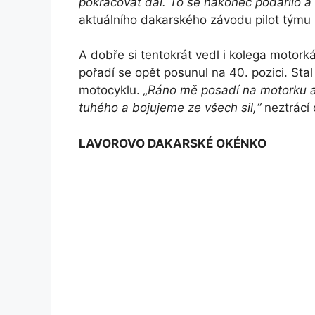
pokračovat dál. To se nakonec podařilo a n
aktuálního dakarského závodu pilot týmu 
A dobře si tentokrát vedl i kolega motork
pořadí se opět posunul na 40. pozici. St
motocyklu.
„Ráno mě posadí na motorku a j
tuhého a bojujeme ze všech sil,“
neztrácí
LAVOROVO DAKARSKÉ OKÉNKO