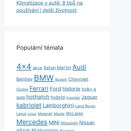
Klimatizace v autě: 8 tipů na
používání i delší životnost
Populární témata
4x4
Audi
Aston Martin
akce
BMW
Bentley
Chevrolet
Bugatti
Ferrari
Ford
historie
holky a
Dodge
hothatch
Jaguar
hybrid
auta
Hyundai
kabriolet
Lamborghini
Land Rover
McLaren
Lexus
Maserati
Lotus
Mazda
Mercedes
MINI
Nissan
Mitsubishi
názor
Nürburgring
Peugeot