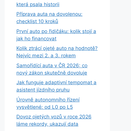
která psala historii
Příprava auta na dovolenou:
checklist 10 kroků
První auto po řidičáku: kolik stojí a
jak ho financovat
Kolik ztrácí ojeté auto na hodnotě?
Nejvíc mezi 2. a 3. rokem
Samořídící auta v ČR 2026: co
nový zákon skutečně dovoluje
Jak funguje adaptivní tempomat a
asistent jízdního pruhu
Úrovně autonomního řízení
vysvětlené: od L0 po L5
Dovoz ojetých vozů v roce 2026
láme rekordy, ukazují data