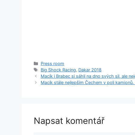
Rubriky
Press room
Štítky
Big Shock Racing
,
Dakar 2018
Macík i Brabec si sáhli na dno svých sil, ale nej
Macík stále nejlepším Čechem v poli kamionů.
Napsat komentář