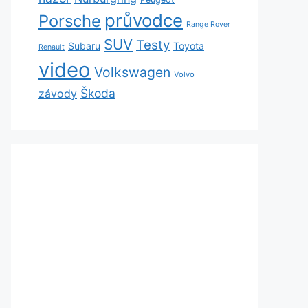
průvodce
Porsche
Range Rover
SUV
Testy
Subaru
Toyota
Renault
video
Volkswagen
Volvo
Škoda
závody