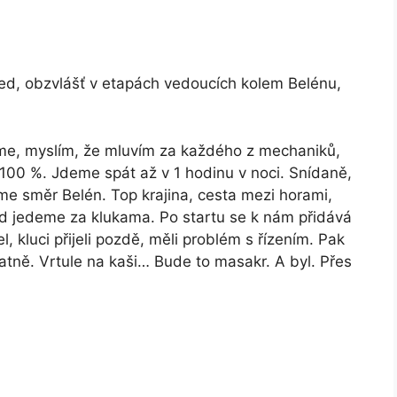
d, obzvlášť v etapách vedoucích kolem Belénu,
e, myslím, že mluvím za každého z mechaniků,
100 %. Jdeme spát až v 1 hodinu v noci. Snídaně,
me směr Belén. Top krajina, cesta mezi horami,
ezd jedeme za klukama. Po startu se k nám přidává
 kluci přijeli pozdě, měli problém s řízením. Pak
tně. Vrtule na kaši… Bude to masakr. A byl. Přes