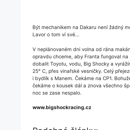
Být mechanikem na Dakaru není žádný me
Lavor o tom ví své…
V neplánovaném dni volna od rána makám
opravdu chceme, aby Franta fungoval na 
dobalit Toyotu, vodu, Big Shocky a vyráží
25° C, přes vinařské vesničky. Celý přej
i bydlík s Manem. Čekáme na CP1. Bohužel,
čekáme o kousek dál a znova všechno špa
noc se zase nespalo.
www.bigshockracing.cz