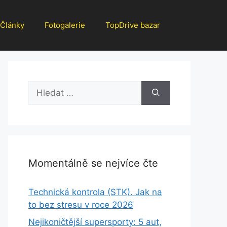
Články
Fotogalerie
TopDrive bazar
Hledat:
Momentálně se nejvíce čte
Technická kontrola (STK). Jak na
to bez stresu v roce 2026
Nejikoničtější supersporty: 5 aut,