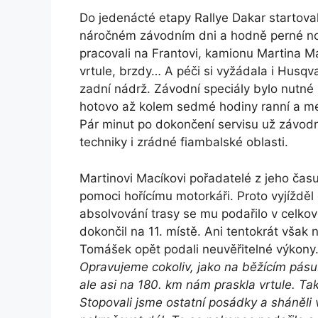
Do jedenácté etapy Rallye Dakar startov
náročném závodním dni a hodně perné no
pracovali na Frantovi, kamionu Martina M
vrtule, brzdy… A péči si vyžádala i Husq
zadní nádrž. Závodní speciály bylo nutné
hotovo až kolem sedmé hodiny ranní a m
Pár minut po dokončení servisu už závodní
techniky i zrádné fiambalské oblasti.
Martinovi Macíkovi pořadatelé z jeho čas
pomoci hořícímu motorkáři. Proto vyjížděl 
absolvování trasy se mu podařilo v celko
dokončil na 11. místě. Ani tentokrát vša
Tomášek opět podali neuvěřitelné výkony
Opravujeme cokoliv, jako na běžícím pásu. 
ale asi na 180. km nám praskla vrtule. Tak
Stopovali jsme ostatní posádky a sháněli 