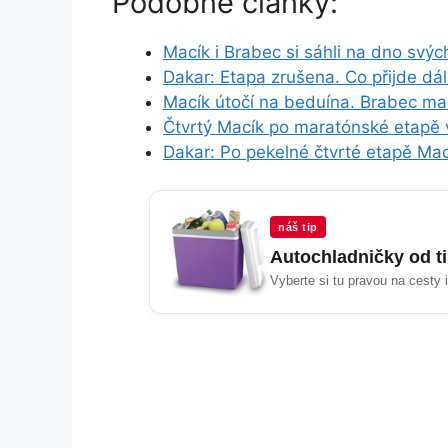
Podobné články:
Macík i Brabec si sáhli na dno svých 
Dakar: Etapa zrušena. Co přijde dá
Macík útočí na beduína. Brabec maž
Čtvrtý Macík po maratónské etapě 
Dakar: Po pekelné čtvrté etapě Mac
náš tip
Autochladničky od t
Vyberte si tu pravou na cesty 