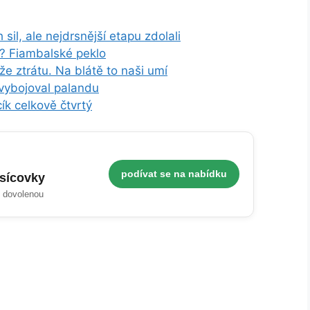
sil, ale nejdrsnější etapu zdolali
l? Fiambalské peklo
e ztrátu. Na blátě to naši umí
vybojoval palandu
ík celkově čtvrtý
podívat se na nabídku
isícovky
i dovolenou