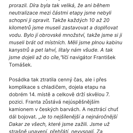
prorazil. Díra byla tak veliká, že ani během
neutralizace mezi částmi etapy jsme nebyli
schopni ji opravit. Takže každých 10 až 20
kilometrů jsme museli zastavovat a doplňovat
vodu. Bylo jí obrovské množství, takže jsme si ji
museli brát od místních. Měli jsme plnou kabinu
kanystrů a pet lahví, lítaly nám všude. A tak
jsme dojeli až do cíle,“
líčí navigátor František
Tomášek.
Posádka tak ztratila cenný čas, ale i přes
komplikace s chladičem, dojela etapu na
dobrém 14. místě a celkově drží skvělou 7.
pozici. Franta zůstává nejúspěšnějším
kamionem v českých barvách. A neztrácí chuť
dál bojovat.
„Je to nejšílenější a nejnáročnější
Dakar ze všech, které jsme zažili. Jsme už
strašně unavení, přehřátí, nevyspalí. Za