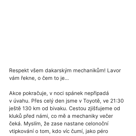
Respekt všem dakarským mechanikům! Lavor
vám řekne, o čem to je…
Akce pokračuje, v noci spánek nepřipadá
v úvahu. Přes celý den jsme v Toyotě, ve 21:30
ještě 130 km od bivaku. Cestou zjišťujeme od
kluků před námi, co mě a mechaniky večer
čeká. Myslím, že zase nastane celonoční
vtipkování o tom, kdo víc čumí, jako péro