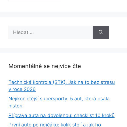
Hledat:
Momentálně se nejvíce čte
Technická kontrola (STK). Jak na to bez stresu
v roce 2026
Nejikoničtější supersporty: 5 aut, která psala
historii
Příprava auta na dovolenou: checklist 10 kroků
První auto po řidičáku: kolik stojí a jak ho