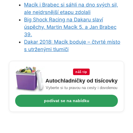
Macík i Brabec si sáhli na dno svých sil,
ale nejdrsnější etapu zdolali
Big Shock Racing na Dakaru slaví
úspěchy. Martin Macík 5. a Jan Brabec
39.
Dakar 2018: Macík boduje – čtvrté místo
s utrženými tlumiči
náš tip
Autochladničky od tisícovky
Vyberte si tu pravou na cesty i dovolenou
podívat se na nabídku