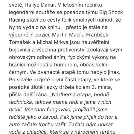
světě, Rallye Dakar. V letošním ročníku
legendární soutěže se posádce týmu Big Shock
Racing staví do cesty tolik smolných náhod, že
by to vydalo na knihu. I přesto je stále na
výborné 7. pozici. Martin Macík, František
Tomášek a Michal Mrkva jsou neuvěřitelní
bojovníci a všechna protivenství zdolávají svým
obrovským odhodláním, fyzickými výkony na
hranici možností a humorem, občas velmi
černým. Ve dvanácté etapě tomu nebylo jinak.
Po skvěle rozjeté první části etapy, ve které se
posádka žluté liazky držela kolem 3. místa,
přišla další rána.
„Nádherná etapa, hodně
technická, takové máme rádi a jsme v nich
rychlí. Všechno fungovalo, projížděli jsme
řečiště jako o závod. Pak jsme přijeli do hor a
auto začalo trochu vařit. Začala nám unikat
voda z chladiče, který se v náročném terénu