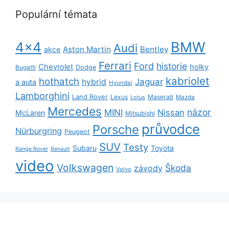
Populární témata
BMW
4x4
Audi
Aston Martin
Bentley
akce
Ferrari
Ford
historie
Chevrolet
holky
Dodge
Bugatti
kabriolet
hothatch
Jaguar
hybrid
a auta
Hyundai
Lamborghini
Land Rover
Lexus
Maserati
Lotus
Mazda
Mercedes
názor
MINI
Nissan
McLaren
Mitsubishi
průvodce
Porsche
Nürburgring
Peugeot
SUV
Testy
Subaru
Toyota
Range Rover
Renault
video
Volkswagen
Škoda
závody
Volvo