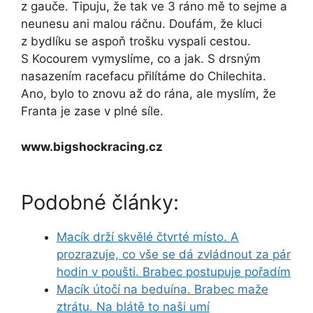
z gauče. Tipuju, že tak ve 3 ráno mě to sejme a
neunesu ani malou ráčnu. Doufám, že kluci
z bydlíku se aspoň trošku vyspali cestou.
S Kocourem vymyslíme, co a jak. S drsným
nasazením racefacu přilítáme do Chilechita.
Ano, bylo to znovu až do rána, ale myslím, že
Franta je zase v plné síle.
www.bigshockracing.cz
Podobné články:
Macík drží skvělé čtvrté místo. A
prozrazuje, co vše se dá zvládnout za pár
hodin v poušti. Brabec postupuje pořadím
Macík útočí na beduína. Brabec maže
ztrátu. Na blátě to naši umí