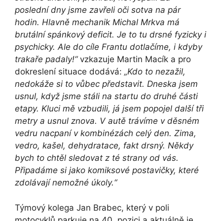
poslední dny jsme zavřeli oči sotva na pár
hodin. Hlavně mechanik Michal Mrkva má
brutální spánkový deficit. Je to tu drsné fyzicky i
psychicky. Ale do cíle Frantu dotlačíme, i kdyby
trakaře padaly!“
vzkazuje Martin Macík a pro
dokreslení situace dodává:
„Kdo to nezažil,
nedokáže si to vůbec představit. Dneska jsem
usnul, když jsme stáli na startu do druhé části
etapy. Kluci mě vzbudili, já jsem popojel další tři
metry a usnul znova. V autě trávíme v děsném
vedru nacpaní v kombinézách celý den. Zima,
vedro, kašel, dehydratace, fakt drsný. Někdy
bych to chtěl sledovat z té strany od vás.
Připadáme si jako komiksové postavičky, které
zdolávají nemožné úkoly.“
Týmový kolega Jan Brabec, který v poli
motocyklů parkuje na 40. pozici a aktuálně je