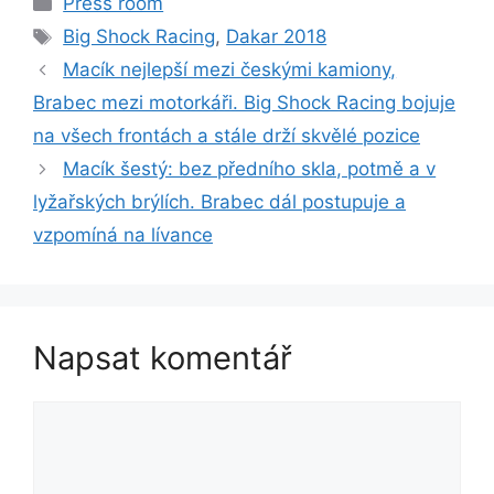
Press room
Štítky
Big Shock Racing
,
Dakar 2018
Macík nejlepší mezi českými kamiony,
Brabec mezi motorkáři. Big Shock Racing bojuje
na všech frontách a stále drží skvělé pozice
Macík šestý: bez předního skla, potmě a v
lyžařských brýlích. Brabec dál postupuje a
vzpomíná na lívance
Napsat komentář
Komentář