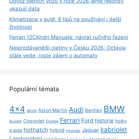
Dovoz ojetých vozů v roce 2026 láme rekordy,
ukazují data
Klimatizace v autě: 8 tipů na používání i delší
životnost
Ferrari 12Cilindri Manuale: návrat ručního řazení
Nejprodávanější ojetiny v Česku 2026: Octavia
stále vede, roste zájem o automaty
Populární témata
BMW
4x4
Audi
Aston Martin
Bentley
akce
Ferrari
Ford
historie
Chevrolet
holky
Dodge
Bugatti
kabriolet
hothatch
Jaguar
hybrid
a auta
Hyundai
Lamborghini
Land Rover