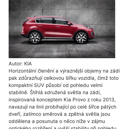
Autor: KIA
Horizontální členění a výraznější objemy na zádi
pak zdůrazňují celkovou šířku vozidla, čímž toto
kompaktní SUV působí od pohledu velmi
stabilně. Štíhlá sdružená světla na zádi,
inspirovaná konceptem Kia Provo z roku 2013,
navazují na linii probíhající po celé šířce pátých
dveří, zatímco směrová a zpětná světla jsou
oddělena a posunuta o něco níže v zájmu
optického rozšíření a vyšší stability při pohledu