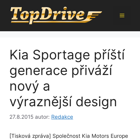
Přeskočit
na
Menu
obsah
Kia Sportage příští
generace přiváží
nový a
výraznější design
27.8.2015
autor:
Redakce
[Tisková zpráva] Společnost Kia Motors Europe