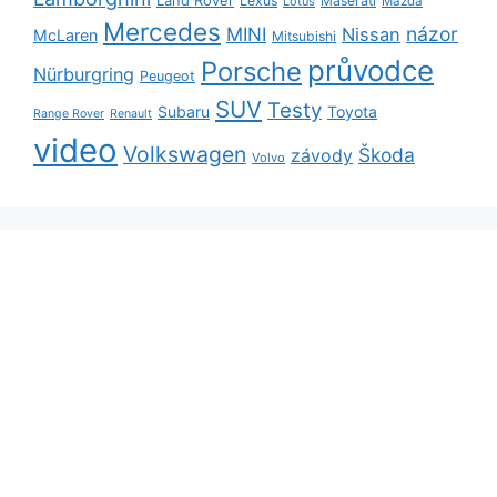
Lexus
Maserati
Lotus
Mazda
Mercedes
názor
MINI
Nissan
McLaren
Mitsubishi
průvodce
Porsche
Nürburgring
Peugeot
SUV
Testy
Subaru
Toyota
Range Rover
Renault
video
Volkswagen
Škoda
závody
Volvo