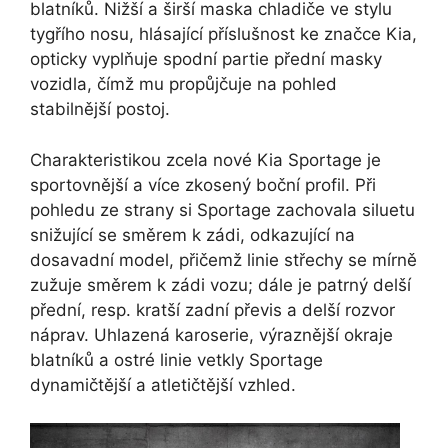
blatníků. Nižší a širší maska chladiče ve stylu
tygřího nosu, hlásající příslušnost ke značce Kia,
opticky vyplňuje spodní partie přední masky
vozidla, čímž mu propůjčuje na pohled
stabilnější postoj.
Charakteristikou zcela nové Kia Sportage je
sportovnější a více zkosený boční profil. Při
pohledu ze strany si Sportage zachovala siluetu
snižující se směrem k zádi, odkazující na
dosavadní model, přičemž linie střechy se mírně
zužuje směrem k zádi vozu; dále je patrný delší
přední, resp. kratší zadní převis a delší rozvor
náprav. Uhlazená karoserie, výraznější okraje
blatníků a ostré linie vetkly Sportage
dynamičtější a atletičtější vzhled.