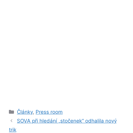
Rubriky
Články
,
Press room
SOVA při hledání „stočenek“ odhalila nový
trik