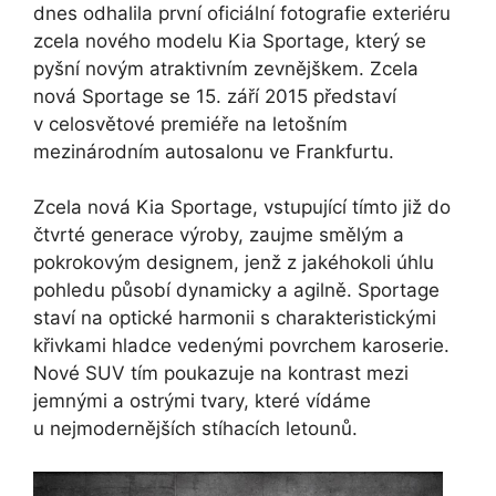
dnes odhalila první oficiální fotografie exteriéru
zcela nového modelu Kia Sportage, který se
pyšní novým atraktivním zevnějškem. Zcela
nová Sportage se 15. září 2015 představí
v celosvětové premiéře na letošním
mezinárodním autosalonu ve Frankfurtu.
Zcela nová Kia Sportage, vstupující tímto již do
čtvrté generace výroby, zaujme smělým a
pokrokovým designem, jenž z jakéhokoli úhlu
pohledu působí dynamicky a agilně. Sportage
staví na optické harmonii s charakteristickými
křivkami hladce vedenými povrchem karoserie.
Nové SUV tím poukazuje na kontrast mezi
jemnými a ostrými tvary, které vídáme
u nejmodernějších stíhacích letounů.