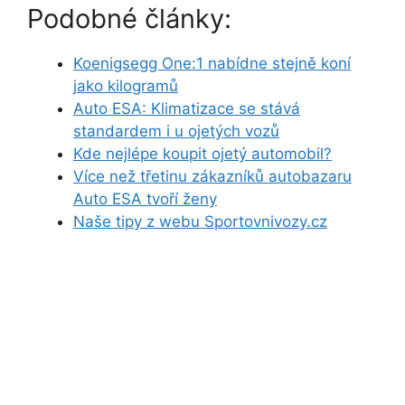
Podobné články:
Koenigsegg One:1 nabídne stejně koní
jako kilogramů
Auto ESA: Klimatizace se stává
standardem i u ojetých vozů
Kde nejlépe koupit ojetý automobil?
Více než třetinu zákazníků autobazaru
Auto ESA tvoří ženy
Naše tipy z webu Sportovnivozy.cz