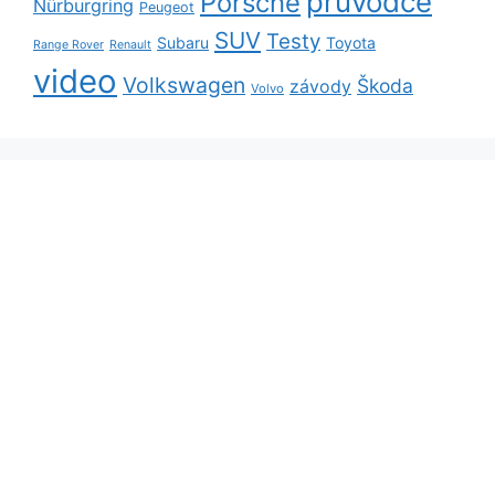
průvodce
Porsche
Nürburgring
Peugeot
SUV
Testy
Subaru
Toyota
Range Rover
Renault
video
Volkswagen
Škoda
závody
Volvo