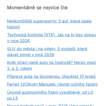
Momentálně se nejvíce čte
Nejikoničtější supersporty: 5 aut, která psala
historii
Technická kontrola (STK). Jak na to bez stresu
v roce 2026
SUV do města i na výlety: 5 modelů, které
dávají smysl v roce 2026
Kolik ztrácí ojeté auto na hodnotě? Nejvíc mezi
2. a 3. rokem
Příprava auta na dovolenou: checklist 10 kroků
Ferrari 12Cilindri Manuale: návrat ručního řazení
Úrovně autonomního řízení vysvětlené: od L0
po L5