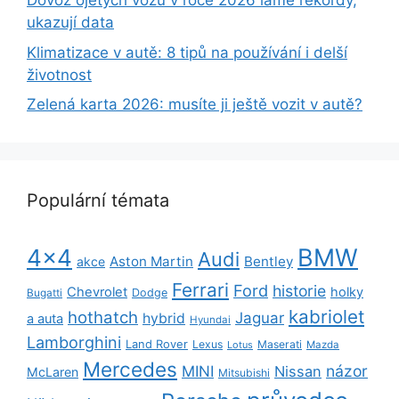
Dovoz ojetých vozů v roce 2026 láme rekordy,
ukazují data
Klimatizace v autě: 8 tipů na používání i delší
životnost
Zelená karta 2026: musíte ji ještě vozit v autě?
Populární témata
BMW
4x4
Audi
Aston Martin
Bentley
akce
Ferrari
Ford
historie
Chevrolet
holky
Dodge
Bugatti
kabriolet
hothatch
Jaguar
hybrid
a auta
Hyundai
Lamborghini
Land Rover
Lexus
Maserati
Lotus
Mazda
Mercedes
názor
MINI
Nissan
McLaren
Mitsubishi