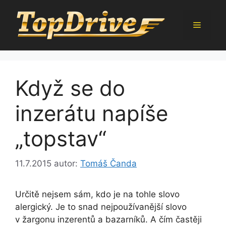
Přeskočit
na
Menu
obsah
Když se do
inzerátu napíše
„topstav“
11.7.2015
autor:
Tomáš Čanda
Určitě nejsem sám, kdo je na tohle slovo
alergický. Je to snad nejpoužívanější slovo
v žargonu inzerentů a bazarníků. A čím častěji