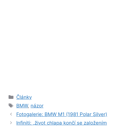
Rubriky
Články
Štítky
BMW
,
názor
Fotogalerie: BMW M1 (1981 Polar Silver)
Infiniti: „život chlapa končí se založením