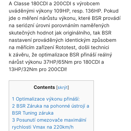
A Classe 180CDI a 200CDI s výrobcem
uváděnými výkony 109HP, resp. 136HP. Pokud
jde o měření nárůstu výkonu, které BSR provádí
na seriózní úrovni porovnáním naměřených
skutečných hodnot jak originálního, tak BSR
nastavení prováděných identickým způsobem
na měřícím zařízení Rototest, došli technici
k závěru, že optimalizace BSR přináší reálný
nárůst výkonu 37HP/65Nm pro 180CDI a
13HP/32Nm pro 200CDI!
Contents
[
skrýt
]
1
Optimalizace výkonu přináší:
2
BSR Záruka na pohonné ústrojí a
BSR Tuning záruka
3
Posunutí omezovače maximální
rychlosti Vmax na 220km/h