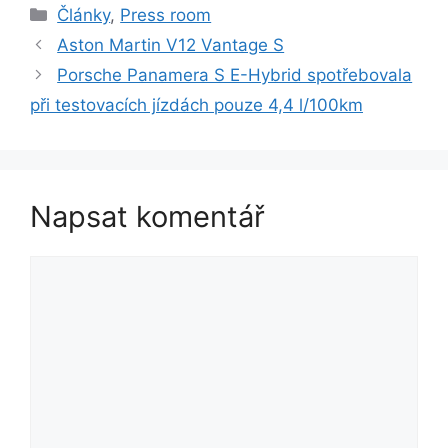
Rubriky
Články
,
Press room
Aston Martin V12 Vantage S
Porsche Panamera S E-Hybrid spotřebovala
při testovacích jízdách pouze 4,4 l/100km
Napsat komentář
Komentář