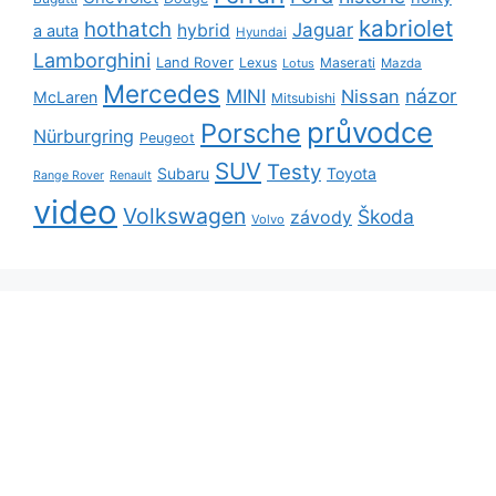
kabriolet
hothatch
Jaguar
hybrid
a auta
Hyundai
Lamborghini
Land Rover
Lexus
Maserati
Lotus
Mazda
Mercedes
názor
MINI
Nissan
McLaren
Mitsubishi
průvodce
Porsche
Nürburgring
Peugeot
SUV
Testy
Subaru
Toyota
Range Rover
Renault
video
Volkswagen
Škoda
závody
Volvo