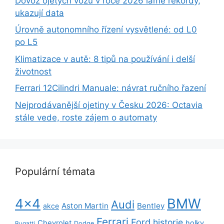
Dovoz ojetých vozů v roce 2026 láme rekordy,
ukazují data
Úrovně autonomního řízení vysvětlené: od L0
po L5
Klimatizace v autě: 8 tipů na používání i delší
životnost
Ferrari 12Cilindri Manuale: návrat ručního řazení
Nejprodávanější ojetiny v Česku 2026: Octavia
stále vede, roste zájem o automaty
Populární témata
BMW
4x4
Audi
Aston Martin
Bentley
akce
Ferrari
Ford
historie
Chevrolet
holky
Dodge
Bugatti