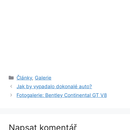
Rubriky
Články
,
Galerie
Jak by vypadalo dokonalé auto?
Fotogalerie: Bentley Continental GT V8
Napsat komentář