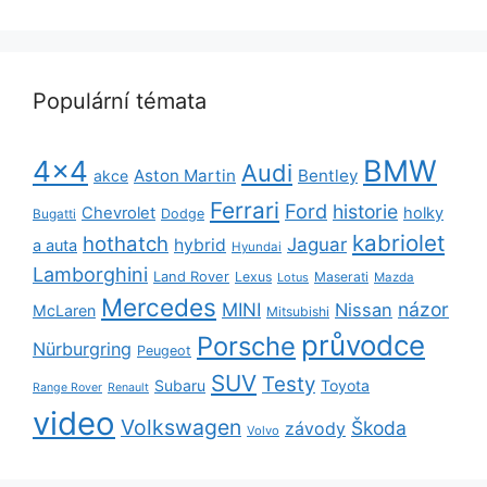
Populární témata
BMW
4x4
Audi
Aston Martin
Bentley
akce
Ferrari
Ford
historie
Chevrolet
holky
Dodge
Bugatti
kabriolet
hothatch
Jaguar
hybrid
a auta
Hyundai
Lamborghini
Land Rover
Lexus
Maserati
Lotus
Mazda
Mercedes
názor
MINI
Nissan
McLaren
Mitsubishi
průvodce
Porsche
Nürburgring
Peugeot
SUV
Testy
Subaru
Toyota
Range Rover
Renault
video
Volkswagen
Škoda
závody
Volvo