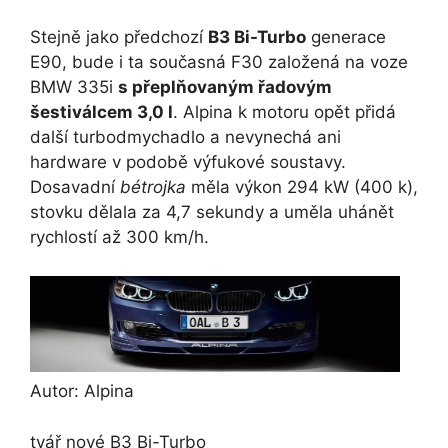
Stejně jako předchozí
B3 Bi-Turbo
generace
E90, bude i ta současná F30 založená na voze
BMW 335i
s přeplňovaným řadovým
šestiválcem 3,0 l
. Alpina k motoru opět přidá
další turbodmychadlo a nevynechá ani
hardware v podobě výfukové soustavy.
Dosavadní
bétrojka
měla výkon 294 kW (400 k),
stovku dělala za 4,7 sekundy a uměla uhánět
rychlostí až 300 km/h.
Autor: Alpina
tvář nové B3 Bi-Turbo