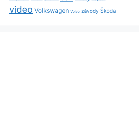
video
Volkswagen
Škoda
závody
Volvo