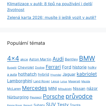
Klimatizace v autě: 8 tipů na používání i delší
životnost
Zelená karta 2026: musíte ji ještě vozit v autě?
Populární témata
BMW
4x4
Audi
Aston Martin
Bentley
akce
Ferrari
Ford
historie
Chevrolet
holky
Dodge
Bugatti
kabriolet
hothatch
Jaguar
hybrid
a auta
Hyundai
Lamborghini
Land Rover
Lexus
Maserati
Lotus
Mazda
Mercedes
názor
MINI
Nissan
McLaren
Mitsubishi
průvodce
Porsche
Nürburgring
Peugeot
SUV
Testy
Subaru
Toyota
Range Rover
Renault