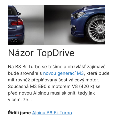
Názor TopDrive
Na B3 Bi-Turbo se těšíme a obzvlášť zajímavé
bude srovnání s
novou generací M3
, která bude
mít rovněž přeplňovaný šestiválcový motor.
Současná M3 E90 s motorem V8 (420 k) se
před novou Alpinou musí sklonit, tedy jak
v čem, že…
Řídili jsme
Alpinu B6 Bi-Turbo