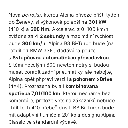
Nová
bétrojka
, kterou Alpina přiveze příští týden
do Ženevy, si výkonově polepší na
301 kW
(410 k) a
598 Nm
. Akceleraci z 0–100 km/h
zvládne za
4,2 sekundy
a maximální rychlost
bude
306 km/h
. Alpina B3 Bi-Turbo bude (na
rozdíl od BMW 335i) dodávána pouze
s
8stupňovou automatickou převodovkou
.
S těmi necelými 600 newtonmetry si budou
muset poradit zadní pneumatiky, ale nebojte,
Alpina opět připraví verzi
i s pohonem xDrive
(4×4). Prozrazena byla i
kombinovaná
spotřeba 7,6 l/100 km
, kterou necháme bez
komentáře, protože většina zákazníků nebude
chtít těch 410 hřebců dusit. B3 Bi-Turbo bude
mít adaptivní tlumiče a 20“ kola designu Alpina
Classic ve standardní výbavě.