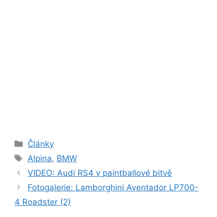
Rubriky
Články
Štítky
Alpina
,
BMW
VIDEO: Audi RS4 v paintballové bitvě
Fotogalerie: Lamborghini Aventador LP700-
4 Roadster (2)