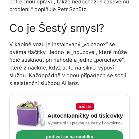
potřebnou opravu, takže nedochází k časovému
prodlení,“ doplňuje Petr Schütz.
Co je Šestý smysl?
V kabině vozu je instalovaný „voicebox“ se
dvěma tlačítky. Jedno je „nouzové“, které může
řidič stisknout při nehodě a jedno „poruchové“,
které zmáčkne, když auto na silnici vypoví
službu. Každopádně v obou případech se spojí
s asistenční službou Allianz.
náš tip
Autochladničky od tisícovky
Vyberte si tu pravou na cesty i dovolenou
podívat se na nabídku