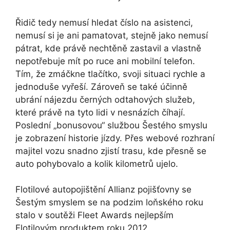
Řidič tedy nemusí hledat číslo na asistenci,
nemusí si je ani pamatovat, stejně jako nemusí
pátrat, kde právě nechtěně zastavil a vlastně
nepotřebuje mít po ruce ani mobilní telefon.
Tím, že zmáčkne tlačítko, svoji situaci rychle a
jednoduše vyřeší. Zároveň se také účinně
ubrání nájezdu černých odtahových služeb,
které právě na tyto lidi v nesnázích číhají.
Poslední „bonusovou“ službou Šestého smyslu
je zobrazení historie jízdy. Přes webové rozhraní
majitel vozu snadno zjistí trasu, kde přesně se
auto pohybovalo a kolik kilometrů ujelo.
Flotilové autopojištění Allianz pojišťovny se
Šestým smyslem se na podzim loňského roku
stalo v soutěži Fleet Awards nejlepším
Flotilovým produktem roku 2012