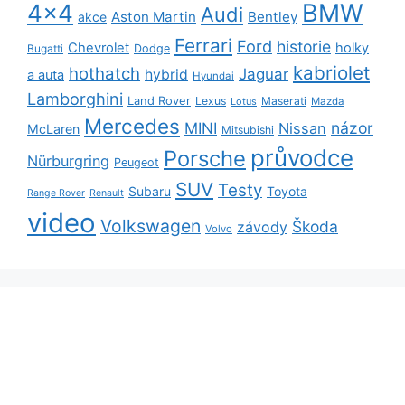
BMW
4x4
Audi
Aston Martin
Bentley
akce
Ferrari
Ford
historie
Chevrolet
holky
Dodge
Bugatti
kabriolet
hothatch
Jaguar
hybrid
a auta
Hyundai
Lamborghini
Land Rover
Lexus
Maserati
Lotus
Mazda
Mercedes
názor
MINI
Nissan
McLaren
Mitsubishi
průvodce
Porsche
Nürburgring
Peugeot
SUV
Testy
Subaru
Toyota
Range Rover
Renault
video
Volkswagen
Škoda
závody
Volvo