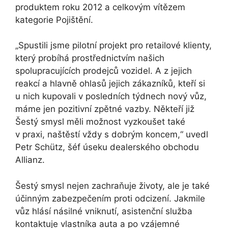
produktem roku 2012 a celkovým vítězem
kategorie Pojištění.
„Spustili jsme pilotní projekt pro retailové klienty,
který probíhá prostřednictvím našich
spolupracujících prodejců vozidel. A z jejich
reakcí a hlavně ohlasů jejich zákazníků, kteří si
u nich kupovali v posledních týdnech nový vůz,
máme jen pozitivní zpětné vazby. Někteří již
Šestý smysl měli možnost vyzkoušet také
v praxi, naštěstí vždy s dobrým koncem,“ uvedl
Petr Schütz, šéf úseku dealerského obchodu
Allianz.
Šestý smysl nejen zachraňuje životy, ale je také
účinným zabezpečením proti odcizení. Jakmile
vůz hlásí násilné vniknutí, asistenční služba
kontaktuje vlastníka auta a po vzájemné