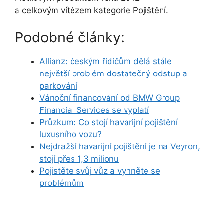
a celkovým vítězem kategorie Pojištění.
Podobné články:
Allianz: českým řidičům dělá stále
největší problém dostatečný odstup a
parkování
Vánoční financování od BMW Group
Financial Services se vyplatí
Průzkum: Co stojí havarijní pojištění
luxusního vozu?
Nejdražší havarijní pojištění je na Veyron,
stojí přes 1,3 milionu
Pojistěte svůj vůz a vyhněte se
problémům