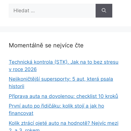
Hledat:
Momentálně se nejvíce čte
Technická kontrola (STK). Jak na to bez stresu
v roce 2026
Nejikoničtější supersporty: 5 aut, která psala
historii
Příprava auta na dovolenou: checklist 10 kroků
První auto po řidičáku: kolik stojí a jak ho
financovat
Kolik ztrácí ojeté auto na hodnotě? Nejvíc mezi
2. a 3. rokem