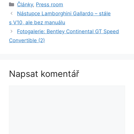
Rubriky
Články
,
Press room
Nástupce Lamborghini Gallardo – stále
s V10, ale bez manuálu
Fotogalerie: Bentley Continental GT Speed
Convertible (2)
Napsat komentář
Komentář