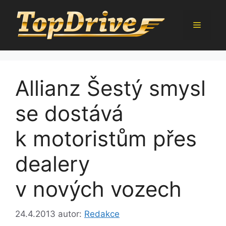
Přeskočit
na
Menu
obsah
Allianz Šestý smysl
se dostává
k motoristům přes
dealery
v nových vozech
24.4.2013
autor:
Redakce