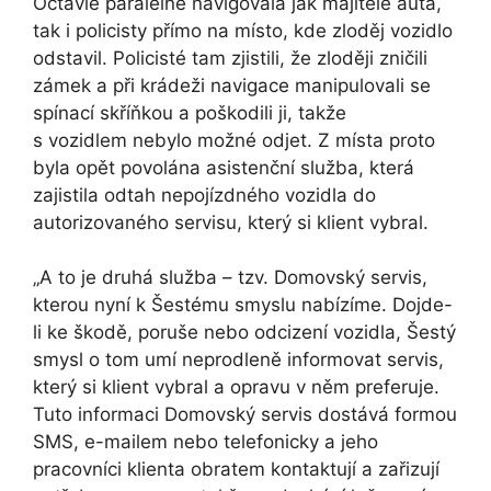
Octavie paralelně navigovala jak majitele auta,
tak i policisty přímo na místo, kde zloděj vozidlo
odstavil. Policisté tam zjistili, že zloději zničili
zámek a při krádeži navigace manipulovali se
spínací skříňkou a poškodili ji, takže
s vozidlem nebylo možné odjet. Z místa proto
byla opět povolána asistenční služba, která
zajistila odtah nepojízdného vozidla do
autorizovaného servisu, který si klient vybral.
„A to je druhá služba – tzv. Domovský servis,
kterou nyní k Šestému smyslu nabízíme. Dojde-
li ke škodě, poruše nebo odcizení vozidla, Šestý
smysl o tom umí neprodleně informovat servis,
který si klient vybral a opravu v něm preferuje.
Tuto informaci Domovský servis dostává formou
SMS, e-mailem nebo telefonicky a jeho
pracovníci klienta obratem kontaktují a zařizují