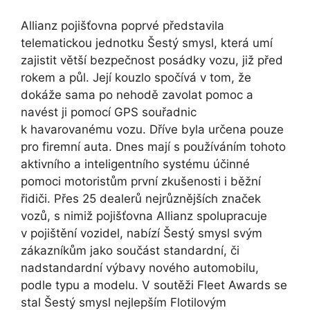
Allianz pojišťovna poprvé představila
telematickou jednotku Šestý smysl, která umí
zajistit větší bezpečnost posádky vozu, již před
rokem a půl. Její kouzlo spočívá v tom, že
dokáže sama po nehodě zavolat pomoc a
navést ji pomocí GPS souřadnic
k havarovanému vozu. Dříve byla určena pouze
pro firemní auta. Dnes mají s používáním tohoto
aktivního a inteligentního systému účinné
pomoci motoristům první zkušenosti i běžní
řidiči. Přes 25 dealerů nejrůznějších značek
vozů, s nimiž pojišťovna Allianz spolupracuje
v pojištění vozidel, nabízí Šestý smysl svým
zákazníkům jako součást standardní, či
nadstandardní výbavy nového automobilu,
podle typu a modelu. V soutěži Fleet Awards se
stal Šestý smysl nejlepším Flotilovým