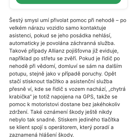
Šestý smysl umí přivolat pomoc při nehodě – po
velkém nárazu vozidlo samo kontaktuje
asistenci, pokud se jeho posádka nehlásí,
automaticky je povolána záchranná služba.
Takové případy Allianz pojišťovna již eviduje,
například po střetu se zvěří. Pokud je řidič po
nehodě při vědomí, domluví se sám na dalším
potupu, stejně jako v případě poruchy. Opět
stačí stisknout tlačítko a asistenční služba
přesně ví, kde se řidič s vozem nachází, „chytrá
krabička“ je totiž napojena na GPS, takže se
pomoc k motoristovi dostane bez jakéhokoliv
zdržení. Také oznámení škody ještě nikdy
nebylo tak snadné. Stiskem jediného tlačítka
se klient spojí s operátorem, který poradí a
zaznamená hlášení škody.