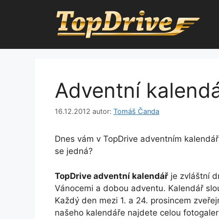
Přeskočit
na
obsah
Adventní kalendá
16.12.2012
autor:
Tomáš Čanda
Dnes vám v TopDrive adventním kalendář
se jedná?
TopDrive adventní kalendář
je zvláštní d
Vánocemi a dobou adventu. Kalendář slo
Každý den mezi 1. a 24. prosincem zveřej
našeho kalendáře najdete celou fotogaler