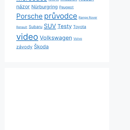
názor
Nürburgring
Peugeot
průvodce
Porsche
Range Rover
SUV
Testy
Subaru
Toyota
Renault
video
Volkswagen
Volvo
Škoda
závody