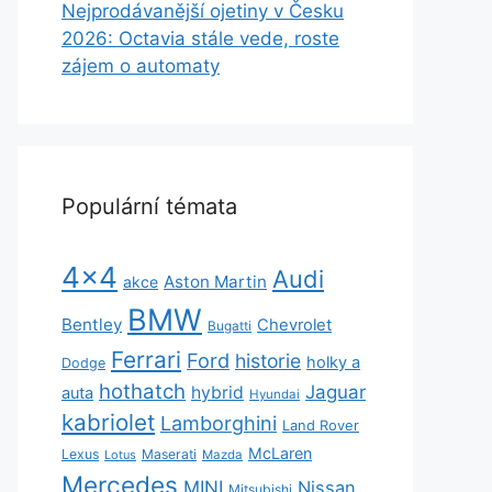
Nejprodávanější ojetiny v Česku
2026: Octavia stále vede, roste
zájem o automaty
Populární témata
4x4
Audi
Aston Martin
akce
BMW
Bentley
Chevrolet
Bugatti
Ferrari
Ford
historie
holky a
Dodge
hothatch
Jaguar
hybrid
auta
Hyundai
kabriolet
Lamborghini
Land Rover
McLaren
Lexus
Maserati
Lotus
Mazda
Mercedes
MINI
Nissan
Mitsubishi