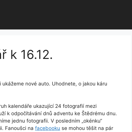
ř k 16.12.
i ukážeme nové auto. Uhodnete, o jakou káru
ruh kalendáře ukazující 24 fotografií mezi
uží k odpočítávání dnů adventu ke Štědrému dnu.
níme jednu fotografii. V posledním „okénku“
ii. Fanoušci na
facebooku
se mohou těšit na pár