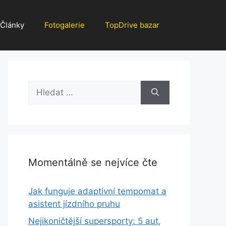
Články
Fotogalerie
TopDrive bazar
Hledat:
Momentálně se nejvíce čte
Jak funguje adaptivní tempomat a
asistent jízdního pruhu
Nejikoničtější supersporty: 5 aut,