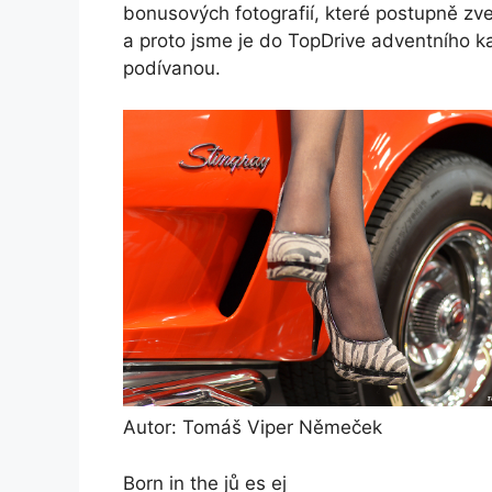
bonusových fotografií, které postupně zve
a proto jsme je do TopDrive adventního k
podívanou.
Autor: Tomáš Viper Němeček
Born in the jů es ej