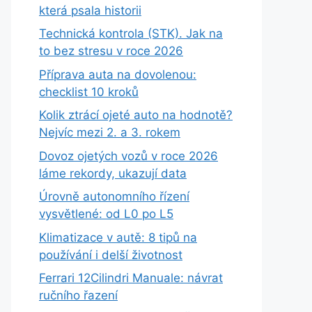
která psala historii
Technická kontrola (STK). Jak na
to bez stresu v roce 2026
Příprava auta na dovolenou:
checklist 10 kroků
Kolik ztrácí ojeté auto na hodnotě?
Nejvíc mezi 2. a 3. rokem
Dovoz ojetých vozů v roce 2026
láme rekordy, ukazují data
Úrovně autonomního řízení
vysvětlené: od L0 po L5
Klimatizace v autě: 8 tipů na
používání i delší životnost
Ferrari 12Cilindri Manuale: návrat
ručního řazení