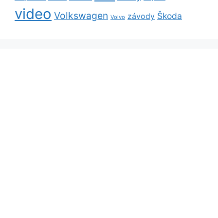
video
Volkswagen
Škoda
závody
Volvo