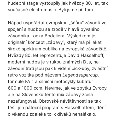
hudební stage vystoupily jak hvězdy 80. let, tak
současné electromusic. Byli jsme při tom.
Nápad uspořádat evropskou „šňůru“ závodů ve
spojení s hudbou se zrodil v hlavě bývalého
závodníka
Loeka Bodeliera
. Výsledkem je
originální koncept „zábavy“, který má přilákat
široké spektrum publika na evropská závodiště.
Hvězdy 80. let reprezentuje
David Hasselhoff
,
moderní hudba je v rukou známých DJs, na
závodní trati jsou pak k vidění pick-upy, zvláštní
retro vozítka pod názvem
Legendsupercup
,
formule FA 1 a silniční motocykly kubatur
600 a 1000 ccm. Nevíme, jak ve zbytku Evropy,
ale na Slovensku tento mix zábavy zcela
nezafungoval. Obrovské návštěvnosti se tak
těšil jen páteční program s Hasselhoffem, dění
o víkendu zdaleka tolik diváků nenalákalo.