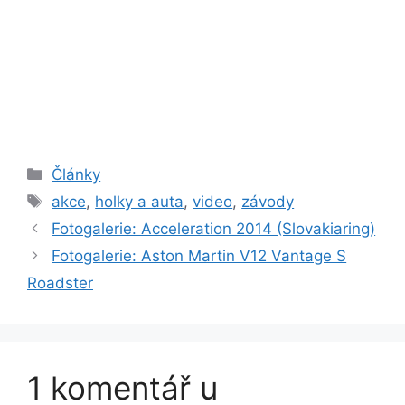
Rubriky
Články
Štítky
akce
,
holky a auta
,
video
,
závody
Fotogalerie: Acceleration 2014 (Slovakiaring)
Fotogalerie: Aston Martin V12 Vantage S
Roadster
1 komentář u