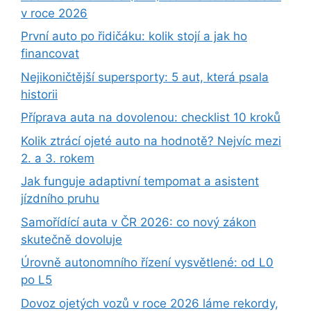
v roce 2026
První auto po řidičáku: kolik stojí a jak ho
financovat
Nejikoničtější supersporty: 5 aut, která psala
historii
Příprava auta na dovolenou: checklist 10 kroků
Kolik ztrácí ojeté auto na hodnotě? Nejvíc mezi
2. a 3. rokem
Jak funguje adaptivní tempomat a asistent
jízdního pruhu
Samořídící auta v ČR 2026: co nový zákon
skutečně dovoluje
Úrovně autonomního řízení vysvětlené: od L0
po L5
Dovoz ojetých vozů v roce 2026 láme rekordy,