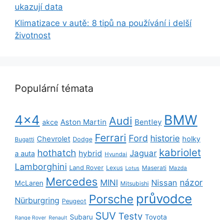
ukazují data
Klimatizace v autě: 8 tipů na používání i delší
životnost
Populární témata
BMW
4x4
Audi
Aston Martin
Bentley
akce
Ferrari
Ford
historie
Chevrolet
holky
Dodge
Bugatti
kabriolet
hothatch
Jaguar
hybrid
a auta
Hyundai
Lamborghini
Land Rover
Lexus
Maserati
Lotus
Mazda
Mercedes
názor
MINI
Nissan
McLaren
Mitsubishi
průvodce
Porsche
Nürburgring
Peugeot
SUV
Testy
Subaru
Toyota
Range Rover
Renault