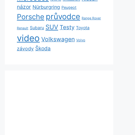
názor
Nürburgring
Peugeot
průvodce
Porsche
Range Rover
SUV
Testy
Subaru
Toyota
Renault
video
Volkswagen
Volvo
Škoda
závody