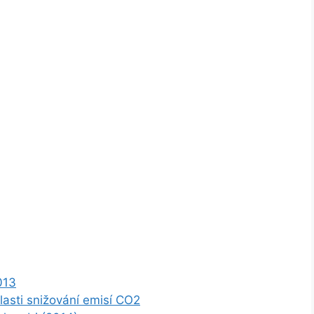
013
blasti snižování emisí CO2