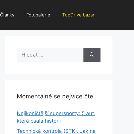
Články
Fotogalerie
TopDrive bazar
Hledat:
Momentálně se nejvíce čte
Nejikoničtější supersporty: 5 aut,
která psala historii
Technická kontrola (STK). Jak na