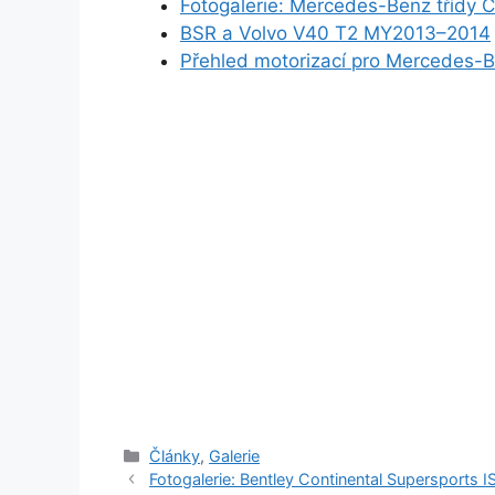
Fotogalerie: Mercedes-Benz třídy 
BSR a Volvo V40 T2 MY2013–2014
Přehled motorizací pro Mercedes-B
Rubriky
Články
,
Galerie
Fotogalerie: Bentley Continental Supersports I