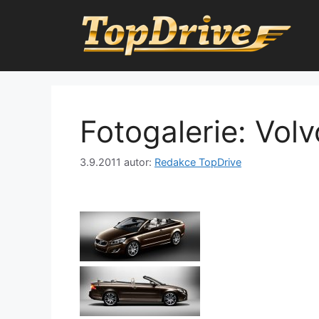
Přeskočit
na
obsah
Fotogalerie: Vol
3.9.2011
autor:
Redakce TopDrive