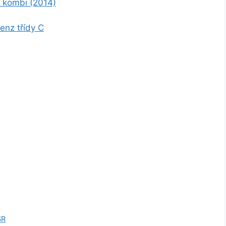
C kombi (2014)
enz třídy C
SR