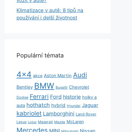
vozit v autě?
Klimatizace v autě: 8 tipů na
používání i delší životnost
Populární témata
4x4
Audi
Aston Martin
akce
BMW
Bentley
Chevrolet
Bugatti
Ferrari
Ford
historie
holky a
Dodge
hothatch
Jaguar
hybrid
auta
Hyundai
kabriolet
Lamborghini
Land Rover
McLaren
Lexus
Maserati
Lotus
Mazda
Mercedes
MINI
Nissan
Mitsubishi