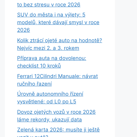
to bez stresu v roce 2026
SUV do města i na výlety: 5
modelů, které dávají smysl v roce
2026
Kolik ztrácí ojeté auto na hodnotě?
Nejvíc mezi 2. a 3. rokem
Příprava auta na dovolenou:
checklist 10 kroků
Ferrari 12Cilindri Manuale: návrat
ručního řazení
Úrovně autonomního řízení
vysvětlené: od L0 po L5
Dovoz ojetých vozů v roce 2026
láme rekordy, ukazují data
Zelená karta 2026: musíte ji ještě