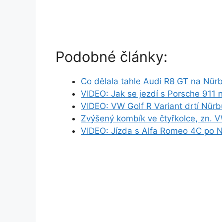
Podobné články:
Co dělala tahle Audi R8 GT na Nür
VIDEO: Jak se jezdí s Porsche 911 
VIDEO: VW Golf R Variant drtí Nürbu
Zvýšený kombík ve čtyřkolce, zn.
VIDEO: Jízda s Alfa Romeo 4C po N