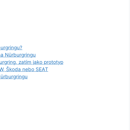
burgringu?
na Nürburgringu
rgring, zatím jako prototyp
 VW, Škoda nebo SEAT
ürburgringu