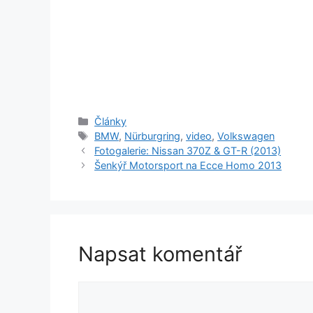
Rubriky
Články
Štítky
BMW
,
Nürburgring
,
video
,
Volkswagen
Fotogalerie: Nissan 370Z & GT-R (2013)
Šenkýř Motorsport na Ecce Homo 2013
Napsat komentář
Komentář