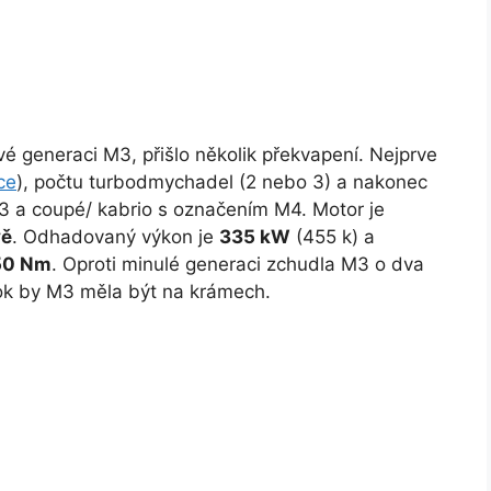
vé generaci M3, přišlo několik překvapení. Nejprve
ce
), počtu turbodmychadel (2 nebo 3) a nakonec
3 a coupé/ kabrio s označením M4. Motor je
vě
. Odhadovaný výkon je
335 kW
(455 k) a
50 Nm
. Oproti minulé generaci zchudla M3 o dva
 rok by M3 měla být na krámech.