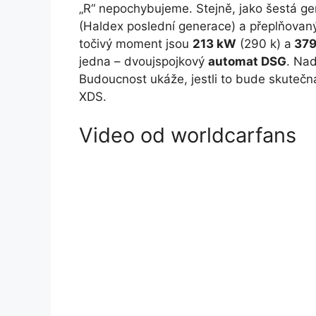
„R“ nepochybujeme. Stejně, jako šestá g
(Haldex poslední generace) a přeplňovaný
točivý moment jsou
213 kW
(290 k) a
379
jedna – dvoujspojkový
automat DSG
. Nad
Budoucnost ukáže, jestli to bude skutečn
XDS.
Video od worldcarfans