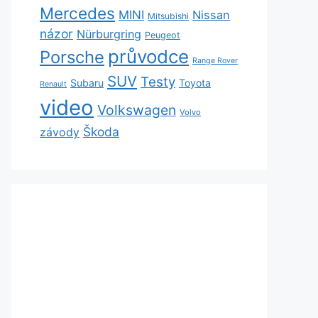
Mercedes
MINI
Nissan
Mitsubishi
názor
Nürburgring
Peugeot
průvodce
Porsche
Range Rover
SUV
Testy
Subaru
Toyota
Renault
video
Volkswagen
Volvo
Škoda
závody