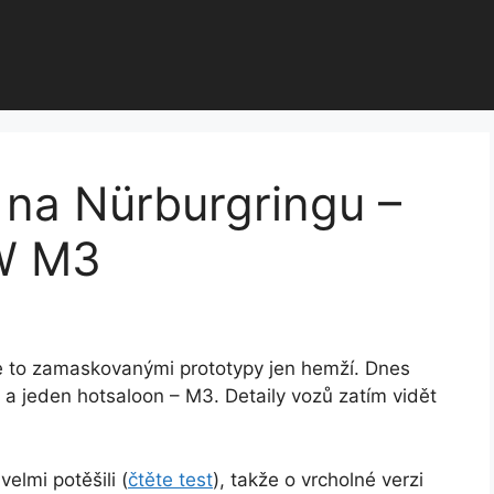
i na Nürburgringu –
W M3
e to zamaskovanými prototypy jen hemží. Dnes
 a jeden hotsaloon – M3. Detaily vozů zatím vidět
elmi potěšili (
čtěte test
), takže o vrcholné verzi