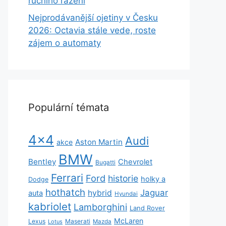
ručního řazení
Nejprodávanější ojetiny v Česku
2026: Octavia stále vede, roste
zájem o automaty
Populární témata
4x4
Audi
Aston Martin
akce
BMW
Bentley
Chevrolet
Bugatti
Ferrari
Ford
historie
holky a
Dodge
hothatch
Jaguar
hybrid
auta
Hyundai
kabriolet
Lamborghini
Land Rover
McLaren
Lexus
Maserati
Lotus
Mazda