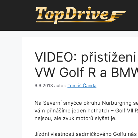
Přeskočit
na
obsah
VIDEO: přistižen
VW Golf R a BM
6.6.2013
autor:
Tomáš Čanda
Na Severní smyčce okruhu Nürburgring s
vám přinášíme jeden hothatch – Golf VII R
nejsou, ale zvuk motorů slyšet je.
Jízdní vlastnosti sedmičkového Golfu nás v