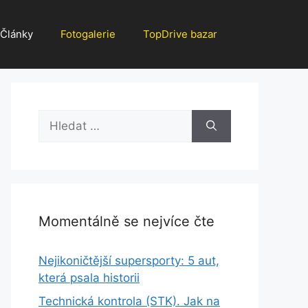
Články
Fotogalerie
TopDrive bazar
Hledat:
Momentálně se nejvíce čte
Nejikoničtější supersporty: 5 aut,
která psala historii
Technická kontrola (STK). Jak na