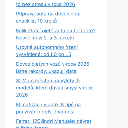
to bez stresu v roce 2026
Příprava auta na dovolenou:
checklist 10 kroků
Kolik ztrácí ojeté auto na hodnotě?
Nejvíc mezi 2. a 3. rokem
Úrovně autonomního řízení
vysvětlené: od L0 po L5
Dovoz ojetých vozů v roce 2026
láme rekordy, ukazují data
SUV do města i na výlety: 5
modelů, které dávají smysl v roce
2026
Klimatizace v autě: 8 tipů na
používání i delší životnost
Ferrari 12Cilindri Manuale: návrat