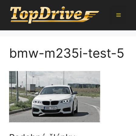
Přeskočit
na
Menu
obsah
bmw-m235i-test-5