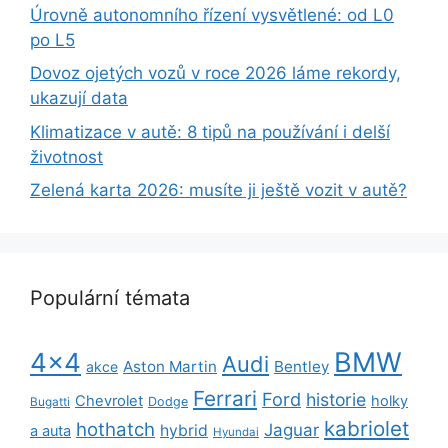
Úrovně autonomního řízení vysvětlené: od L0
po L5
Dovoz ojetých vozů v roce 2026 láme rekordy,
ukazují data
Klimatizace v autě: 8 tipů na používání i delší
životnost
Zelená karta 2026: musíte ji ještě vozit v autě?
Populární témata
BMW
4x4
Audi
Aston Martin
Bentley
akce
Ferrari
Ford
historie
Chevrolet
holky
Dodge
Bugatti
kabriolet
hothatch
Jaguar
hybrid
a auta
Hyundai