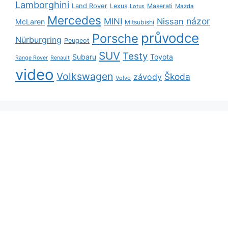
Lamborghini
Land Rover
Lexus
Maserati
Lotus
Mazda
Mercedes
názor
MINI
Nissan
McLaren
Mitsubishi
průvodce
Porsche
Nürburgring
Peugeot
SUV
Testy
Subaru
Toyota
Range Rover
Renault
video
Volkswagen
Škoda
závody
Volvo