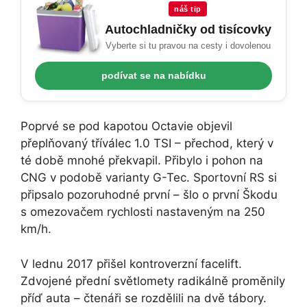
náš tip
Autochladničky od tisícovky
Vyberte si tu pravou na cesty i dovolenou
podívat se na nabídku
Poprvé se pod kapotou Octavie objevil
přeplňovaný tříválec 1.0 TSI – přechod, který v
té době mnohé překvapil. Přibylo i pohon na
CNG v podobě varianty G-Tec. Sportovní RS si
připsalo pozoruhodné první – šlo o první Škodu
s omezovačem rychlosti nastaveným na 250
km/h.
V lednu 2017 přišel kontroverzní facelift.
Zdvojené přední světlomety radikálně proměnily
příď auta – čtenáři se rozdělili na dvě tábory.