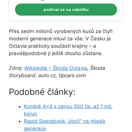
podívat se na nabídku
Přes sedm milionů vyrobených kusů za čtyři
moderní generace mluví za vše. V Česku je
Octavia prakticky součástí krajiny – a
pravděpodobně jí ještě dlouho zůstane.
Zdroj:
Wikipedie – Škoda Octavia
, Škoda
Storyboard, auto.cz, tipcars.com
Podobné články:
Kombík 4×4 s cenou 500 tis. až 1 mil.
korun
Rapid Spaceback „útočí“ na mladé
generace