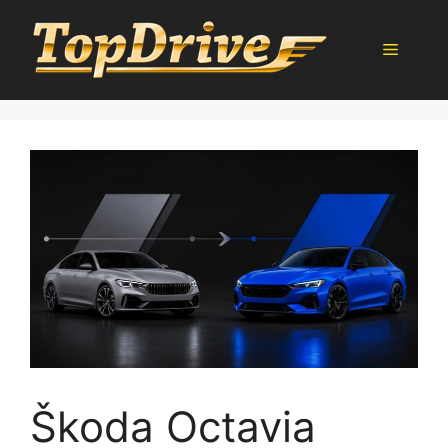
Přeskočit
na
Menu
obsah
Škoda Octavia