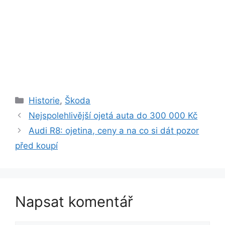
Rubriky
Historie
,
Škoda
Nejspolehlivější ojetá auta do 300 000 Kč
Audi R8: ojetina, ceny a na co si dát pozor
před koupí
Napsat komentář