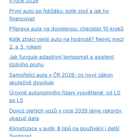
v roce 2026
První auto po řidičáku: kolik stojí a jak ho
financovat
Příprava auta na dovolenou: checklist 10 kroků
Kolik ztrácí ojeté auto na hodnotě? Nejvíc mezi
2. a 3. rokem
Jak funguje adaptivní tempomat a asistent
jízdního pruhu
Samořídící auta v ČR 2026: co nový zákon
skutečně dovoluje
Úrovně autonomního řízení vysvětlené: od L0
po L5
Dovoz ojetých vozů v roce 2026 láme rekordy,
ukazují data
Klimatizace v autě: 8 tipů na používání i delší
životnost