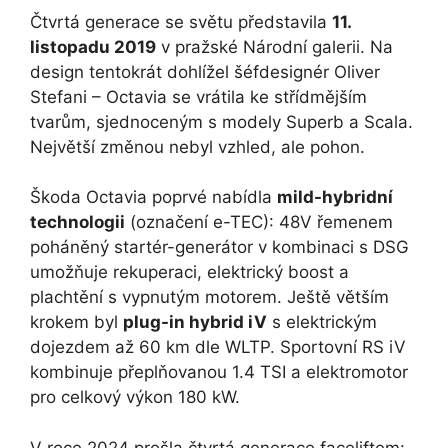
Čtvrtá generace se světu představila
11.
listopadu 2019
v pražské Národní galerii. Na
design tentokrát dohlížel šéfdesignér Oliver
Stefani – Octavia se vrátila ke střídmějším
tvarům, sjednoceným s modely Superb a Scala.
Největší změnou nebyl vzhled, ale pohon.
Škoda Octavia poprvé nabídla
mild-hybridní
technologii
(označení e-TEC): 48V řemenem
poháněný startér-generátor v kombinaci s DSG
umožňuje rekuperaci, elektrický boost a
plachtění s vypnutým motorem. Ještě větším
krokem byl
plug-in hybrid iV
s elektrickým
dojezdem až 60 km dle WLTP. Sportovní RS iV
kombinuje přeplňovanou 1.4 TSI a elektromotor
pro celkový výkon 180 kW.
V roce 2024 prošla čtvrtá generace faceliftem: