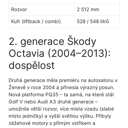
Rozvor
2 512 mm
Kufr (liftback / combi)
528 / 548 litrů
2. generace Škody
Octavia (2004–2013):
dospělost
Druhá generace měla premiéru na autosalonu v
Ženevě v roce 2004 a přinesla výrazný posun.
Nová platforma PQ35 – ta samá, na které stál
Golf V nebo Audi A3 druhé generace –
umožnila větší rozvor, více místa vzadu (slabé
místo jedničky) a vyšší světlou výšku. Přibyly
zážehové motory s přímým vstřikem a