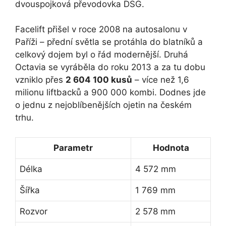
dvouspojková převodovka DSG.
Facelift přišel v roce 2008 na autosalonu v
Paříži – přední světla se protáhla do blatníků a
celkový dojem byl o řád modernější. Druhá
Octavia se vyráběla do roku 2013 a za tu dobu
vzniklo přes
2 604 100 kusů
– více než 1,6
milionu liftbacků a 900 000 kombi. Dodnes jde
o jednu z nejoblíbenějších ojetin na českém
trhu.
Parametr
Hodnota
Délka
4 572 mm
Šířka
1 769 mm
Rozvor
2 578 mm