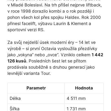
v Mladé Boleslavi. Na trh přišel nejprve liftback,
v roce 1998 dorazilo kombi a o rok později i
pohon všech kol přes spojku Haldex. Rok 2000
přinesl facelift, výbavu Laurin & Klement a
sportovní verzi RS.
Za svůj nejdelší úsek moderní éry – 14 let ve
výrobě – si první Octavia vysloužila přezdívky
jako „vokyna“ nebo „ovce“. Vzniklo celkem
1 442
126 kusů
. Posledních šest let se přitom
prodávala souběžně s druhou generací jako
levnější varianta Tour.
Parametr
Hodnota
Délka
4 511 mm
Šířka
1 731 mm