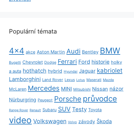
Populární témata
BMW
4x4
Audi
Aston Martin
Bentley
akce
Ferrari
Ford
historie
Chevrolet
holky
Dodge
Bugatti
kabriolet
hothatch
Jaguar
hybrid
a auta
Hyundai
Lamborghini
Land Rover
Lexus
Maserati
Lotus
Mazda
Mercedes
názor
MINI
Nissan
McLaren
Mitsubishi
průvodce
Porsche
Nürburgring
Peugeot
SUV
Testy
Subaru
Toyota
Range Rover
Renault
video
Volkswagen
Škoda
závody
Volvo