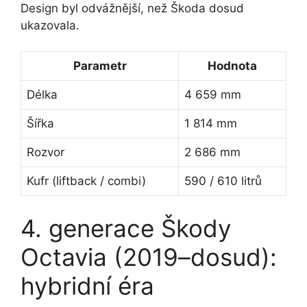
Design byl odvážnější, než Škoda dosud
ukazovala.
Parametr
Hodnota
Délka
4 659 mm
Šířka
1 814 mm
Rozvor
2 686 mm
Kufr (liftback / combi)
590 / 610 litrů
4. generace Škody
Octavia (2019–dosud):
hybridní éra