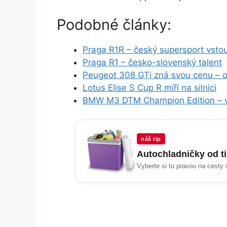
Podobné články:
Praga R1R – český supersport vsto
Praga R1 – česko-slovenský talent
Peugeot 308 GTi zná svou cenu – 
Lotus Elise S Cup R míří na silnici
BMW M3 DTM Champion Edition – v
náš tip
Autochladničky od t
Vyberte si tu pravou na cesty 