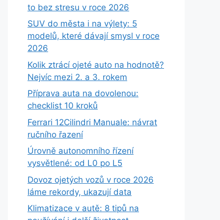
to bez stresu v roce 2026
SUV do města i na výlety: 5
modelů, které dávají smysl v roce
2026
Kolik ztrácí ojeté auto na hodnotě?
Nejvíc mezi 2. a 3. rokem
Příprava auta na dovolenou:
checklist 10 kroků
Ferrari 12Cilindri Manuale: návrat
ručního řazení
Úrovně autonomního řízení
vysvětlené: od L0 po L5
Dovoz ojetých vozů v roce 2026
láme rekordy, ukazují data
Klimatizace v autě: 8 tipů na