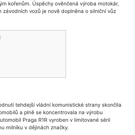
e svým kořenům. Úspěchy ověnčená výroba motokár,
ch závodních vozů je nově doplněna o silniční vůz
]
odnutí tehdejší vládní komunistické strany skončila
omobilů a plně se koncentrovala na výrobu
tomobil Praga R1R vyroben v limitované sérii
 milníku v dějinách značky.