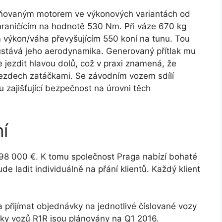
lňovaným motorem ve výkonových variantách od
raničícím na hodnotě 530 Nm. Při váze 670 kg
výkon/váha převyšujícím 550 koní na tunu. Tou
zůstává jeho aerodynamika. Generovaný přítlak mu
e jezdit hlavou dolů, což v praxi znamená, že
ůjezdech zatáčkami. Se závodním vozem sdílí
zajišťující bezpečnost na úrovni těch
í
 198 000 €. K tomu společnost Praga nabízí bohaté
de ladit individuálně na přání klientů. Každý klient
 přijímat objednávky na jednotlivé číslované vozy
ávky vozů R1R jsou plánovány na Q1 2016.