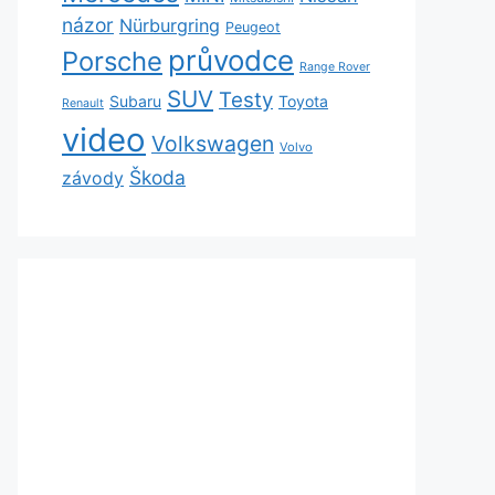
názor
Nürburgring
Peugeot
průvodce
Porsche
Range Rover
SUV
Testy
Subaru
Toyota
Renault
video
Volkswagen
Volvo
Škoda
závody