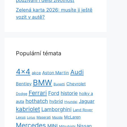
používání i delší životnost
Zelená karta 2026: musíte ji ještě
vozit v autě?
Populární témata
4x4
Audi
Aston Martin
akce
BMW
Bentley
Chevrolet
Bugatti
Ferrari
Ford
historie
holky a
Dodge
hothatch
Jaguar
hybrid
auta
Hyundai
kabriolet
Lamborghini
Land Rover
McLaren
Lexus
Maserati
Lotus
Mazda
Mercedes
MINI
Nissan
Mitsubishi