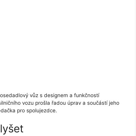
dnosedadlový vůz s designem a funkčností
lničního vozu prošla řadou úprav a součástí jeho
edačka pro spolujezdce.
lyšet