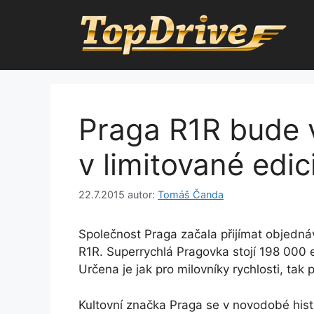
Přeskočit
na
obsah
Praga R1R bude 
v limitované edi
22.7.2015
autor:
Tomáš Čanda
Společnost Praga začala přijímat objedná
R1R. Superrychlá Pragovka stojí 198 000 
Určena je jak pro milovníky rychlosti, tak
Kultovní značka Praga se v novodobé hist