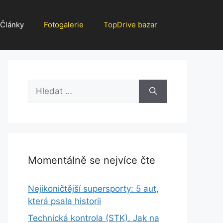
Články
Fotogalerie
TopDrive bazar
Hledat:
Momentálně se nejvíce čte
Nejikoničtější supersporty: 5 aut,
která psala historii
Technická kontrola (STK). Jak na