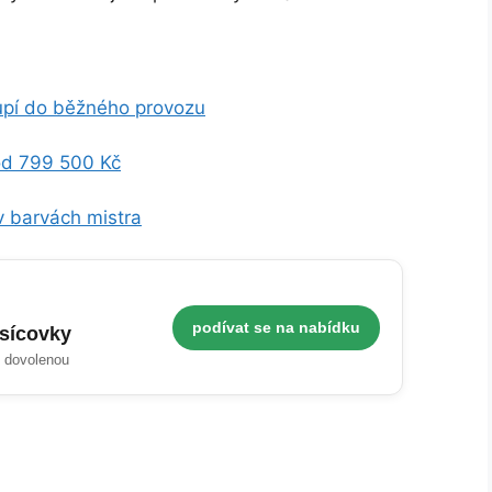
upí do běžného provozu
od 799 500 Kč
 barvách mistra
podívat se na nabídku
isícovky
i dovolenou