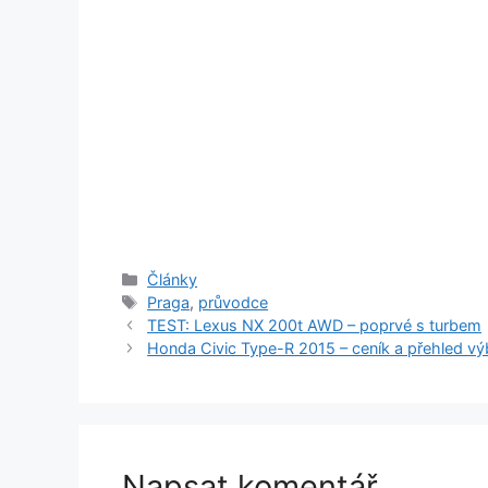
Rubriky
Články
Štítky
Praga
,
průvodce
TEST: Lexus NX 200t AWD – poprvé s turbem
Honda Civic Type-R 2015 – ceník a přehled v
Napsat komentář