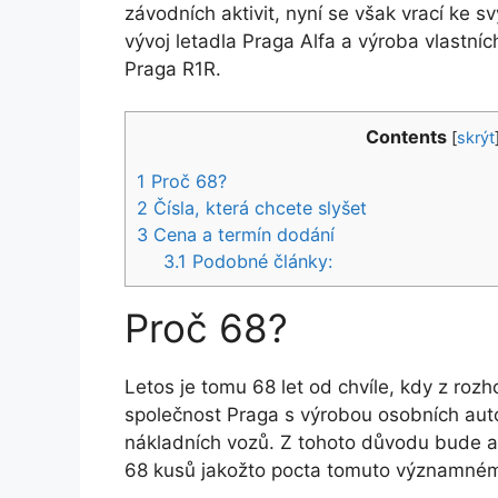
závodních aktivit, nyní se však vrací k
vývoj letadla Praga Alfa a výroba vlastní
Praga R1R.
Contents
[
skrýt
1
Proč 68?
2
Čísla, která chcete slyšet
3
Cena a termín dodání
3.1
Podobné články:
Proč 68?
Letos je tomu 68 let od chvíle, kdy z rozh
společnost Praga s výrobou osobních aut
nákladních vozů. Z tohoto důvodu bude au
68 kusů jakožto pocta tomuto významnému