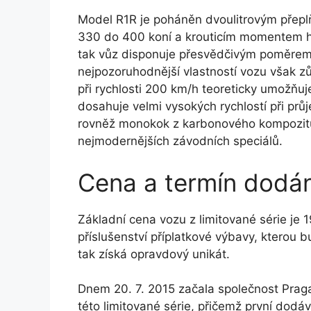
Model R1R je poháněn dvoulitrovým přep
330 do 400 koní a krouticím momentem h
tak vůz disponuje přesvědčivým poměrem 
nejpozoruhodnější vlastností vozu však 
při rychlosti 200 km/h teoreticky umožňuj
dosahuje velmi vysokých rychlostí při pr
rovněž monokok z karbonového kompozitu 
nejmodernějších závodních speciálů.
Cena a termín dodán
Základní cena vozu z limitované série je
příslušenství příplatkové výbavy, kterou bu
tak získá opravdový unikát.
Dnem 20. 7. 2015 začala společnost Praga
této limitované série, přičemž první dod