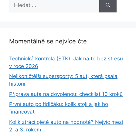
Hledat:
Momentálně se nejvíce čte
Technická kontrola (STK). Jak na to bez stresu
v roce 2026
Nejikoničtější supersporty: 5 aut, která psala
historii
Příprava auta na dovolenou: checklist 10 kroků
První auto po řidičáku: kolik stojí a jak ho
financovat
Kolik ztrácí ojeté auto na hodnotě? Nejvíc mezi
2. a 3. rokem