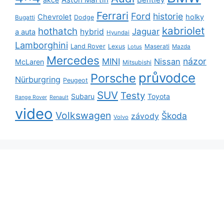
Ferrari
Ford
historie
Chevrolet
holky
Dodge
Bugatti
kabriolet
hothatch
Jaguar
hybrid
a auta
Hyundai
Lamborghini
Land Rover
Lexus
Maserati
Lotus
Mazda
Mercedes
názor
MINI
Nissan
McLaren
Mitsubishi
průvodce
Porsche
Nürburgring
Peugeot
SUV
Testy
Subaru
Toyota
Range Rover
Renault
video
Volkswagen
Škoda
závody
Volvo