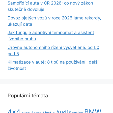
Samořídící auta v ČR 2026: co nový zákon
skutečně dovoluje
Dovoz ojetých vozů v roce 2026 láme rekordy,
ukazují data
Jak funguje adaptivní tempomat a asistent
jízdního pruhu
Úrovně autonomního řízení vysvětlené: od L0
po L5
Klimatizace v autě: 8 tipů na používání i delší
životnost
Populární témata
BMW
4x4
Audi
Aston Martin
Bentley
akce