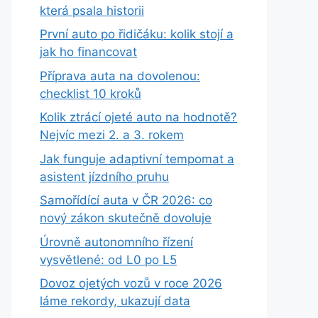
která psala historii
První auto po řidičáku: kolik stojí a
jak ho financovat
Příprava auta na dovolenou:
checklist 10 kroků
Kolik ztrácí ojeté auto na hodnotě?
Nejvíc mezi 2. a 3. rokem
Jak funguje adaptivní tempomat a
asistent jízdního pruhu
Samořídící auta v ČR 2026: co
nový zákon skutečně dovoluje
Úrovně autonomního řízení
vysvětlené: od L0 po L5
Dovoz ojetých vozů v roce 2026
láme rekordy, ukazují data