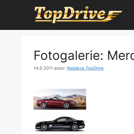
Přeskočit
na
obsah
Fotogalerie: Me
14.9.2011
autor:
Redakce TopDrive