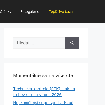
Články
Fotogalerie
TopDrive bazar
Hledat:
Momentálně se nejvíce čte
Technická kontrola (STK). Jak na
to bez stresu v roce 2026
Nejikoničtější supersporty: 5 aut,