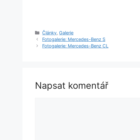
Rubriky
Články
,
Galerie
Fotogalerie: Mercedes-Benz S
Fotogalerie: Mercedes-Benz CL
Napsat komentář
Komentář