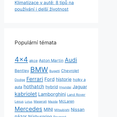
Klimatizace v autě: 8 tipů na
používání i delší životnost
Populární témata
4x4
Audi
Aston Martin
akce
BMW
Bentley
Chevrolet
Bugatti
Ferrari
Ford
historie
holky a
Dodge
hothatch
Jaguar
hybrid
auta
Hyundai
kabriolet
Lamborghini
Land Rover
McLaren
Lexus
Maserati
Lotus
Mazda
Mercedes
MINI
Nissan
Mitsubishi
názor
Nürburgring
Peugeot