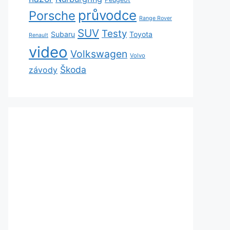
průvodce
Porsche
Range Rover
SUV
Testy
Subaru
Toyota
Renault
video
Volkswagen
Volvo
Škoda
závody