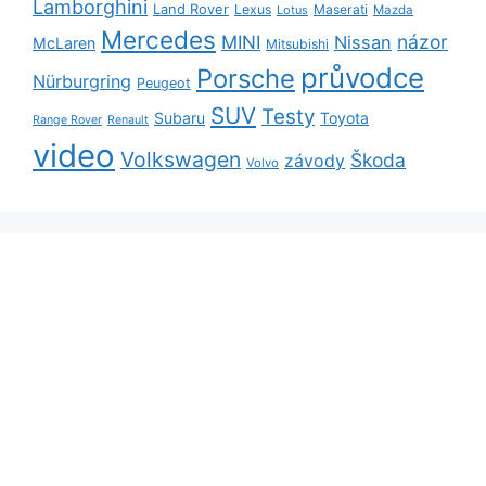
Lamborghini
Land Rover
Lexus
Maserati
Lotus
Mazda
Mercedes
názor
MINI
Nissan
McLaren
Mitsubishi
průvodce
Porsche
Nürburgring
Peugeot
SUV
Testy
Subaru
Toyota
Range Rover
Renault
video
Volkswagen
Škoda
závody
Volvo