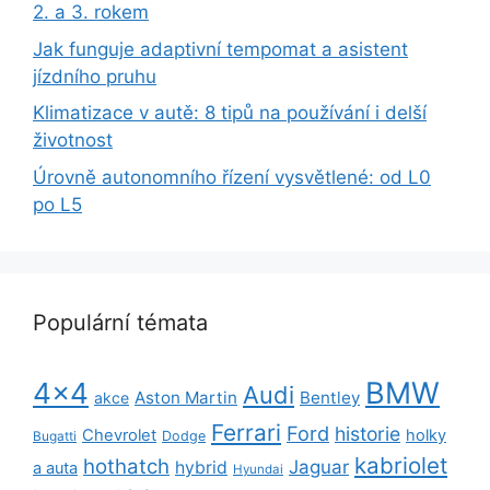
2. a 3. rokem
Jak funguje adaptivní tempomat a asistent
jízdního pruhu
Klimatizace v autě: 8 tipů na používání i delší
životnost
Úrovně autonomního řízení vysvětlené: od L0
po L5
Populární témata
BMW
4x4
Audi
Aston Martin
Bentley
akce
Ferrari
Ford
historie
Chevrolet
holky
Dodge
Bugatti
kabriolet
hothatch
Jaguar
hybrid
a auta
Hyundai