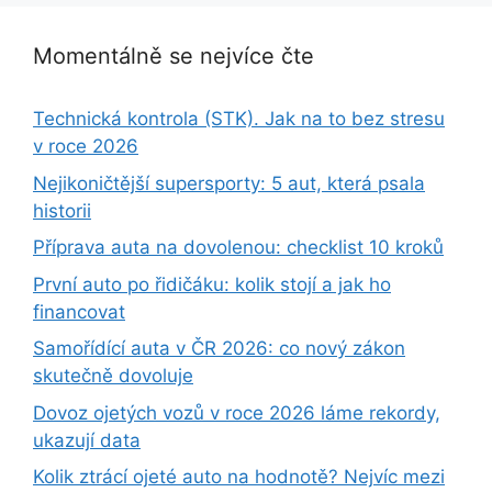
Momentálně se nejvíce čte
Technická kontrola (STK). Jak na to bez stresu
v roce 2026
Nejikoničtější supersporty: 5 aut, která psala
historii
Příprava auta na dovolenou: checklist 10 kroků
První auto po řidičáku: kolik stojí a jak ho
financovat
Samořídící auta v ČR 2026: co nový zákon
skutečně dovoluje
Dovoz ojetých vozů v roce 2026 láme rekordy,
ukazují data
Kolik ztrácí ojeté auto na hodnotě? Nejvíc mezi