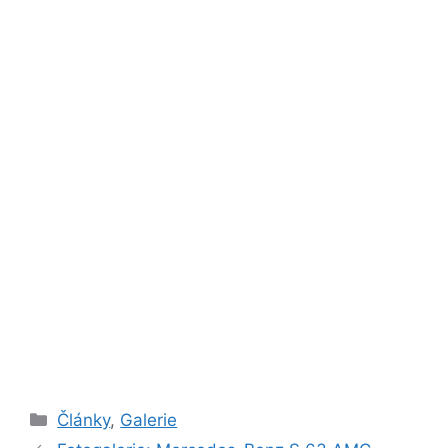
Rubriky
Články
,
Galerie