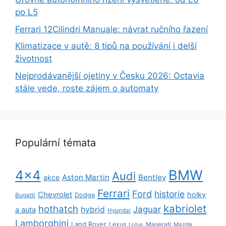
po L5
Ferrari 12Cilindri Manuale: návrat ručního řazení
Klimatizace v autě: 8 tipů na používání i delší
životnost
Nejprodávanější ojetiny v Česku 2026: Octavia
stále vede, roste zájem o automaty
Populární témata
BMW
4x4
Audi
Aston Martin
Bentley
akce
Ferrari
Ford
historie
Chevrolet
holky
Dodge
Bugatti
kabriolet
hothatch
Jaguar
hybrid
a auta
Hyundai
Lamborghini
Land Rover
Lexus
Maserati
Lotus
Mazda