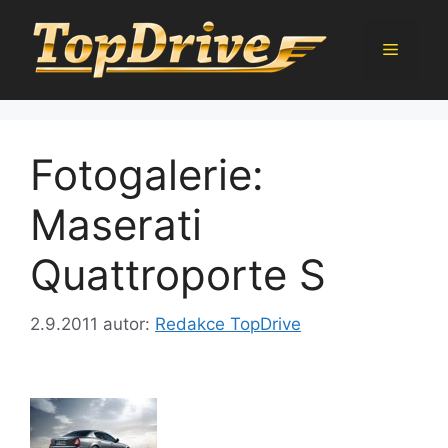
Přeskočit
na
Menu
obsah
Fotogalerie:
Maserati
Quattroporte S
2.9.2011
autor:
Redakce TopDrive