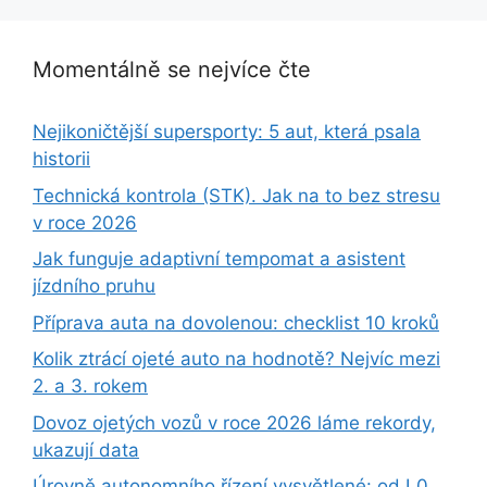
Momentálně se nejvíce čte
Nejikoničtější supersporty: 5 aut, která psala
historii
Technická kontrola (STK). Jak na to bez stresu
v roce 2026
Jak funguje adaptivní tempomat a asistent
jízdního pruhu
Příprava auta na dovolenou: checklist 10 kroků
Kolik ztrácí ojeté auto na hodnotě? Nejvíc mezi
2. a 3. rokem
Dovoz ojetých vozů v roce 2026 láme rekordy,
ukazují data
Úrovně autonomního řízení vysvětlené: od L0