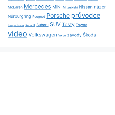
Mercedes
názor
MINI
Nissan
McLaren
Mitsubishi
průvodce
Porsche
Nürburgring
Peugeot
SUV
Testy
Subaru
Toyota
Range Rover
Renault
video
Volkswagen
Škoda
závody
Volvo