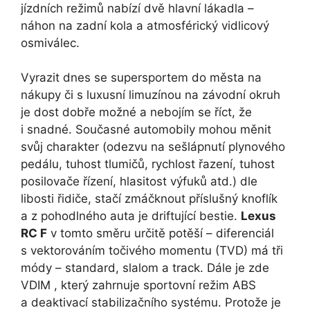
jízdních režimů nabízí dvě hlavní lákadla –
náhon na zadní kola a atmosférický vidlicový
osmiválec.
Vyrazit dnes se supersportem do města na
nákupy či s luxusní limuzínou na závodní okruh
je dost dobře možné a nebojím se říct, že
i snadné. Současné automobily mohou měnit
svůj charakter (odezvu na sešlápnutí plynového
pedálu, tuhost tlumičů, rychlost řazení, tuhost
posilovače řízení, hlasitost výfuků atd.) dle
libosti řidiče, stačí zmáčknout příslušný knoflík
a z pohodlného auta je driftující bestie.
Lexus
RC F
v tomto směru určitě potěší – diferenciál
s vektorováním točivého momentu (TVD) má tři
módy – standard, slalom a track. Dále je zde
VDIM , který zahrnuje sportovní režim ABS
a deaktivací stabilizačního systému. Protože je