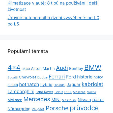
Klimatizace v autě: 8 tipů na používání i delší
životnost
Úrovně autonomního řízení vysvětlené: od L0
po L5
Populární témata
BMW
4x4
Audi
Aston Martin
Bentley
akce
Ferrari
Ford
historie
Chevrolet
holky
Dodge
Bugatti
kabriolet
hothatch
Jaguar
hybrid
a auta
Hyundai
Lamborghini
Land Rover
Lexus
Maserati
Lotus
Mazda
Mercedes
názor
MINI
Nissan
McLaren
Mitsubishi
průvodce
Porsche
Nürburgring
Peugeot