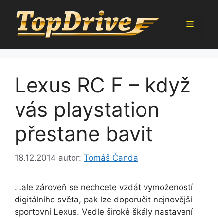
Přeskočit
na
Menu
obsah
Lexus RC F – když
vás playstation
přestane bavit
18.12.2014
autor:
Tomáš Čanda
…ale zároveň se nechcete vzdát vymožeností
digitálního světa, pak lze doporučit nejnovější
sportovní Lexus. Vedle široké škály nastavení