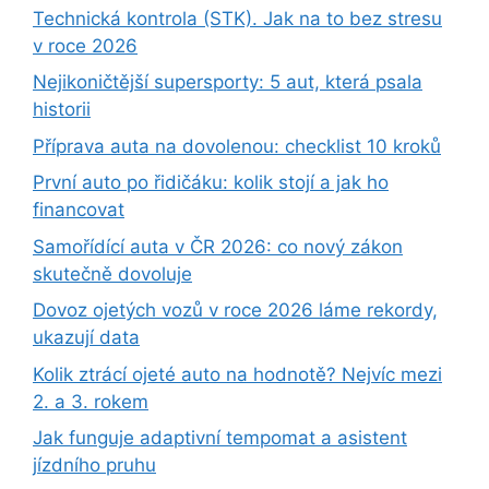
Technická kontrola (STK). Jak na to bez stresu
v roce 2026
Nejikoničtější supersporty: 5 aut, která psala
historii
Příprava auta na dovolenou: checklist 10 kroků
První auto po řidičáku: kolik stojí a jak ho
financovat
Samořídící auta v ČR 2026: co nový zákon
skutečně dovoluje
Dovoz ojetých vozů v roce 2026 láme rekordy,
ukazují data
Kolik ztrácí ojeté auto na hodnotě? Nejvíc mezi
2. a 3. rokem
Jak funguje adaptivní tempomat a asistent
jízdního pruhu