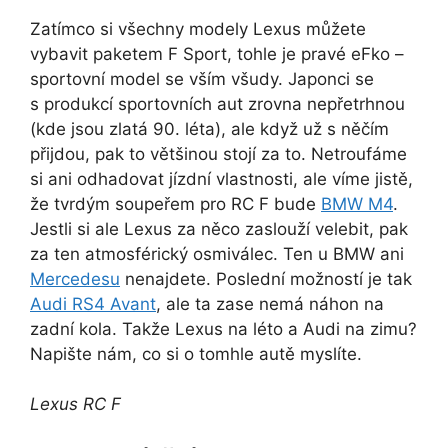
Zatímco si všechny modely Lexus můžete
vybavit paketem F Sport, tohle je pravé eFko –
sportovní model se vším všudy. Japonci se
s produkcí sportovních aut zrovna nepřetrhnou
(kde jsou zlatá 90. léta), ale když už s něčím
přijdou, pak to většinou stojí za to. Netroufáme
si ani odhadovat jízdní vlastnosti, ale víme jistě,
že tvrdým soupeřem pro RC F bude
BMW M4
.
Jestli si ale Lexus za něco zaslouží velebit, pak
za ten atmosférický osmiválec. Ten u BMW ani
Mercedesu
nenajdete. Poslední možností je tak
Audi RS4 Avant
, ale ta zase nemá náhon na
zadní kola. Takže Lexus na léto a Audi na zimu?
Napište nám, co si o tomhle autě myslíte.
Lexus RC F