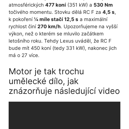
atmosférických
477 koní
(351 kW) a
530 Nm
točivého momentu. Stovku dělá RC F za
4,5 s
,
k pokoření
¼ míle stačí 12,5 s
a maximální
rychlost činí
270 km/h
. Upozorňujeme na vyšší
výkon, než o kterém se mluvilo začátkem
letošního roku. Tehdy Lexus uváděl, že RC F
bude mít 450 koní (tedy 331 kW), nakonec jich
má o 27 více.
Motor je tak trochu
umělecké dílo, jak
znázorňuje následující video