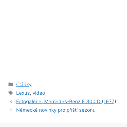
Rubriky
Články
Štítky
Lexus
,
video
Fotogalerie: Mercedes-Benz E 300 D (1977)
Německé novinky pro příští sezonu