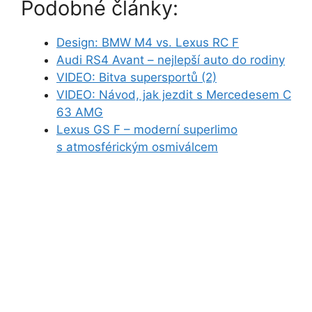
Podobné články:
Design: BMW M4 vs. Lexus RC F
Audi RS4 Avant – nejlepší auto do rodiny
VIDEO: Bitva supersportů (2)
VIDEO: Návod, jak jezdit s Mercedesem C
63 AMG
Lexus GS F – moderní superlimo
s atmosférickým osmiválcem