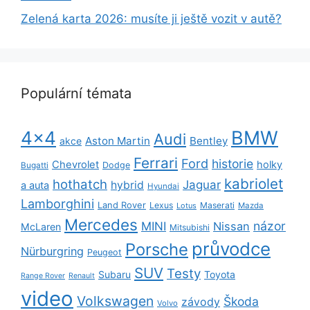
Zelená karta 2026: musíte ji ještě vozit v autě?
Populární témata
BMW
4x4
Audi
Aston Martin
Bentley
akce
Ferrari
Ford
historie
Chevrolet
holky
Dodge
Bugatti
kabriolet
hothatch
Jaguar
hybrid
a auta
Hyundai
Lamborghini
Land Rover
Lexus
Maserati
Lotus
Mazda
Mercedes
názor
MINI
Nissan
McLaren
Mitsubishi
průvodce
Porsche
Nürburgring
Peugeot
SUV
Testy
Subaru
Toyota
Range Rover
Renault
video
Volkswagen
Škoda
závody
Volvo