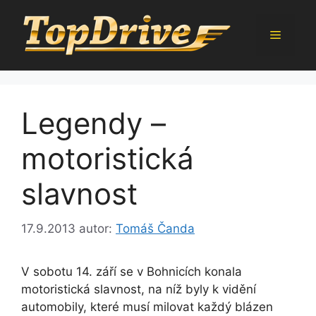
Přeskočit
na
Menu
obsah
Legendy –
motoristická
slavnost
17.9.2013
autor:
Tomáš Čanda
V sobotu 14. září se v Bohnicích konala
motoristická slavnost, na níž byly k vidění
automobily, které musí milovat každý blázen