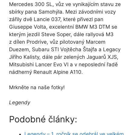
Mercedes 300 SL, vůz ve vynikajícím stavu ze
sbírky pana
Samohýla
. Mezi závodními vozy
zářily dvě Lancie 037, které přivezl pan
Giuseppe Volta
, excelentní BMW M3 DTM se
kterým jezdil
Steve Soper
, dále rallyová M3
z dílen Prodrive, vůz pilotovaný
Marcem
Duezem
, Subaru STI
Vojtěcha Štajfa
a Legacy
Jiřího Kalisty
, dále pár zelených Jaguarů XJS,
Mitsubishi Lancer Evo VI a v neposlední řadě
nádherný Renault Alpine A110.
Mrkněte na naše fotky!
Legendy
Podobné články:
Legendy – 1. ročník se odehrál ve velkém