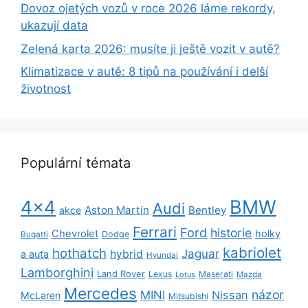
Dovoz ojetých vozů v roce 2026 láme rekordy,
ukazují data
Zelená karta 2026: musíte ji ještě vozit v autě?
Klimatizace v autě: 8 tipů na používání i delší
životnost
Populární témata
BMW
4x4
Audi
Aston Martin
Bentley
akce
Ferrari
Ford
historie
Chevrolet
holky
Dodge
Bugatti
kabriolet
hothatch
Jaguar
hybrid
a auta
Hyundai
Lamborghini
Land Rover
Lexus
Maserati
Lotus
Mazda
Mercedes
názor
MINI
Nissan
McLaren
Mitsubishi