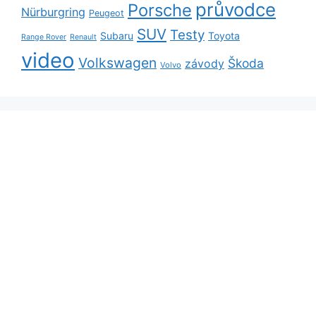
průvodce
Porsche
Nürburgring
Peugeot
SUV
Testy
Subaru
Toyota
Range Rover
Renault
video
Volkswagen
Škoda
závody
Volvo