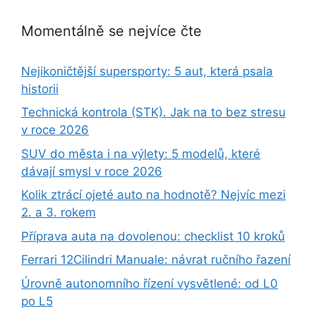
Momentálně se nejvíce čte
Nejikoničtější supersporty: 5 aut, která psala
historii
Technická kontrola (STK). Jak na to bez stresu
v roce 2026
SUV do města i na výlety: 5 modelů, které
dávají smysl v roce 2026
Kolik ztrácí ojeté auto na hodnotě? Nejvíc mezi
2. a 3. rokem
Příprava auta na dovolenou: checklist 10 kroků
Ferrari 12Cilindri Manuale: návrat ručního řazení
Úrovně autonomního řízení vysvětlené: od L0
po L5