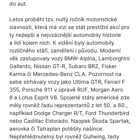
do aut.
Letos proběhl tzv. nultý ročník motoristické
slavnosti, která má vizi se stát prestižní akcí pro
ty nejlepší a nejvzácnější automobily historie
a lidí kolem nich. K vidění byly automobily
rozličného stáří, zaměření i původu. Moderní
věk zastupovaly vozy BMW-Alpina, Lamborghini
Gallardo, Nissan GT-R, Subaru BRZ, Fisker
Karma či Mercedes-Benz CLA. Pozornost na
sebe strhávaly vozy jako Ultima GTR, Ferrari F
355, Porsche 911 v úpravě RUF, Morgan Aero
8 a Lotus Esprit V8. Spojené státy americké zde
měly rovněž řadu reprezentantů z let 50. a 60.,
například Dodge Charger R/T, Ford Thunderbird
nebo Cadillac Eldorado. Naopak Škoda Spartak,
aerovka či Tatraplan potěšily našince.
Nepřehlédnutelný byl rovněž Gullwing, tedy