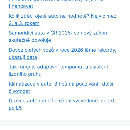
financovat
Kolik ztrácí ojeté auto na hodnotě? Nejvíc mezi
2. a 3. rokem
Samořídící auta v ČR 2026: co nový zákon
skutečně dovoluje
Dovoz ojetých vozů v roce 2026 láme rekordy,
ukazují data
Jak funguje adaptivní tempomat a asistent
jízdního pruhu
Klimatizace v autě: 8 tipů na používání i delší
životnost
Úrovně autonomního řízení vysvětlené: od L0
po L5