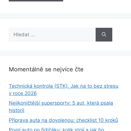
Hledat:
Momentálně se nejvíce čte
Technická kontrola (STK). Jak na to bez stresu
v roce 2026
Nejikoničtější supersporty: 5 aut, která psala
historii
Příprava auta na dovolenou: checklist 10 kroků
První auto po řidičáku: kolik stojí a jak ho