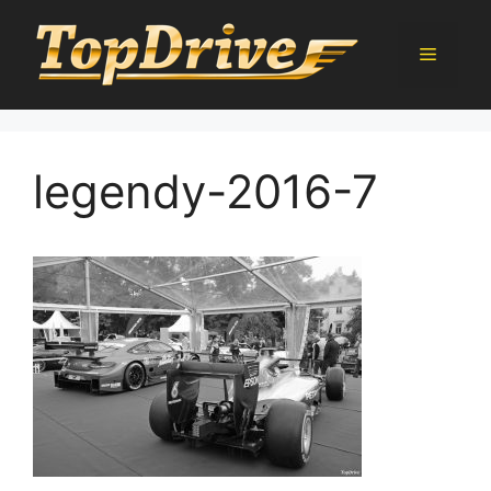
Přeskočit
na
Menu
obsah
legendy-2016-7