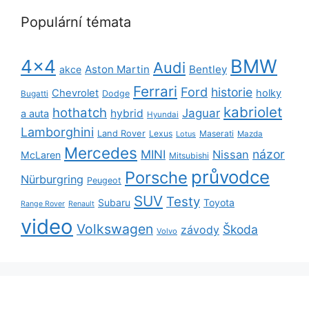
Populární témata
BMW
4x4
Audi
Aston Martin
Bentley
akce
Ferrari
Ford
historie
Chevrolet
holky
Dodge
Bugatti
kabriolet
hothatch
Jaguar
hybrid
a auta
Hyundai
Lamborghini
Land Rover
Lexus
Maserati
Lotus
Mazda
Mercedes
názor
MINI
Nissan
McLaren
Mitsubishi
průvodce
Porsche
Nürburgring
Peugeot
SUV
Testy
Subaru
Toyota
Range Rover
Renault
video
Volkswagen
Škoda
závody
Volvo