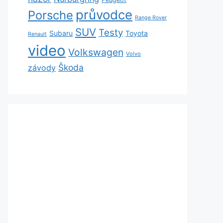
průvodce
Porsche
Range Rover
SUV
Testy
Subaru
Toyota
Renault
video
Volkswagen
Volvo
Škoda
závody