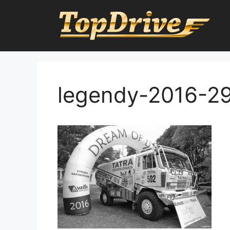
Přeskočit
na
obsah
legendy-2016-2