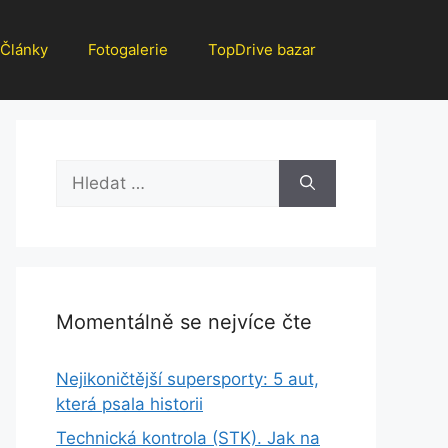
Články
Fotogalerie
TopDrive bazar
Hledat:
Momentálně se nejvíce čte
Nejikoničtější supersporty: 5 aut,
která psala historii
Technická kontrola (STK). Jak na