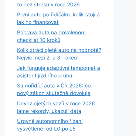
to bez stresu v roce 2026
První auto po řidičáku: kolik stojí a
jak ho financovat
Příprava auta na dovolenou:
checklist 10 kroků
Kolik ztrácí ojeté auto na hodnotě?
Nejvíc mezi 2. a 3. rokem
Jak funguje adaptivní tempomat a
asistent jízdního pruhu
Samořídící auta v ČR 2026: co
nový zákon skutečně dovoluje
Dovoz ojetých vozů v roce 2026
láme rekordy, ukazují data
Úrovně autonomního řízení
vysvětlené: od L0 po L5