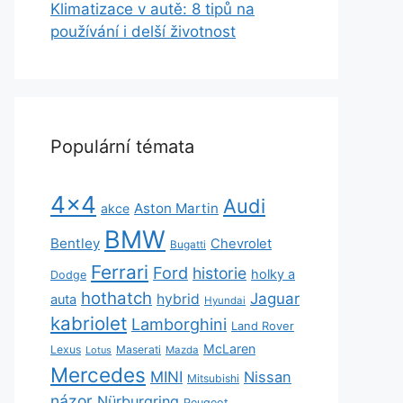
Klimatizace v autě: 8 tipů na
používání i delší životnost
Populární témata
4x4
Audi
Aston Martin
akce
BMW
Bentley
Chevrolet
Bugatti
Ferrari
Ford
historie
holky a
Dodge
hothatch
Jaguar
hybrid
auta
Hyundai
kabriolet
Lamborghini
Land Rover
McLaren
Lexus
Maserati
Lotus
Mazda
Mercedes
MINI
Nissan
Mitsubishi
názor
Nürburgring
Peugeot