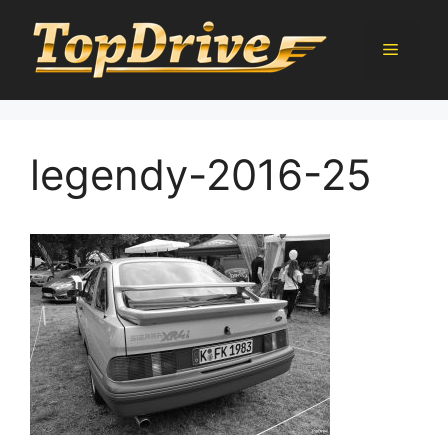
Přeskočit
na
Menu
obsah
legendy-2016-25