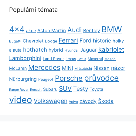
Populární témata
BMW
4x4
Audi
Aston Martin
Bentley
akce
Ferrari
Ford
historie
Chevrolet
holky
Dodge
Bugatti
kabriolet
hothatch
Jaguar
hybrid
a auta
Hyundai
Lamborghini
Land Rover
Lexus
Maserati
Lotus
Mazda
Mercedes
názor
MINI
Nissan
McLaren
Mitsubishi
průvodce
Porsche
Nürburgring
Peugeot
SUV
Testy
Subaru
Toyota
Range Rover
Renault
video
Volkswagen
Škoda
závody
Volvo