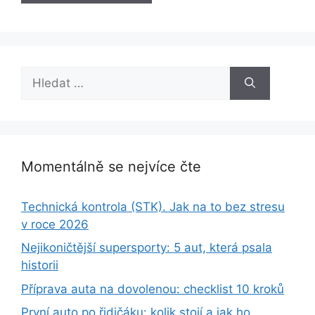
Hledat:
Momentálně se nejvíce čte
Technická kontrola (STK). Jak na to bez stresu
v roce 2026
Nejikoničtější supersporty: 5 aut, která psala
historii
Příprava auta na dovolenou: checklist 10 kroků
První auto po řidičáku: kolik stojí a jak ho