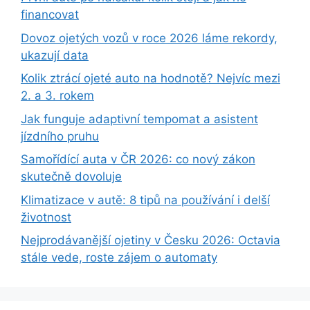
financovat
Dovoz ojetých vozů v roce 2026 láme rekordy,
ukazují data
Kolik ztrácí ojeté auto na hodnotě? Nejvíc mezi
2. a 3. rokem
Jak funguje adaptivní tempomat a asistent
jízdního pruhu
Samořídící auta v ČR 2026: co nový zákon
skutečně dovoluje
Klimatizace v autě: 8 tipů na používání i delší
životnost
Nejprodávanější ojetiny v Česku 2026: Octavia
stále vede, roste zájem o automaty