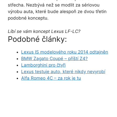
střecha. Nezbývá než se modlit za sériovou
výrobu auta, které bude alespoň ze dvou třetin
podobné konceptu.
Líbí se vám koncept Lexus LF-LC?
Podobné články:
Lexus IS modelového roku 2014 odtajněn
BMW Zagato Coupé – příští Z4?
Lamborghini pro čtyři
Lexus testuje auto, které nikdy nevyrobí
Alfa Romeo 4C – za rok je tu