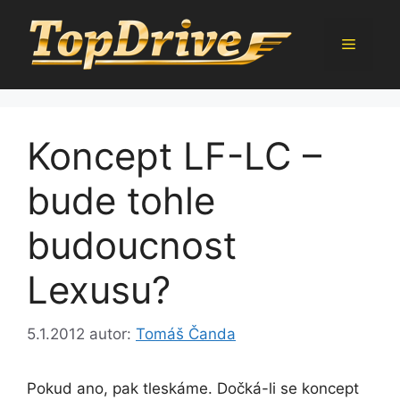
Přeskočit
na
Menu
obsah
Koncept LF-LC –
bude tohle
budoucnost
Lexusu?
5.1.2012
autor:
Tomáš Čanda
Pokud ano, pak tleskáme. Dočká-li se koncept