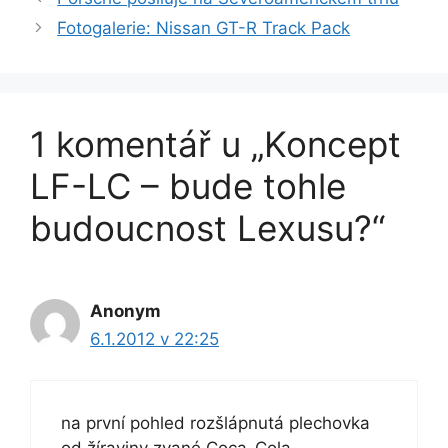
Fotogalerie: Nissan GT-R Track Pack
1 komentář u „Koncept
LF-LC – bude tohle
budoucnost Lexusu?“
Anonym
6.1.2012 v 22:25
na první pohled rozšlápnutá plechovka
od žíraviny zvané Coca-Cola