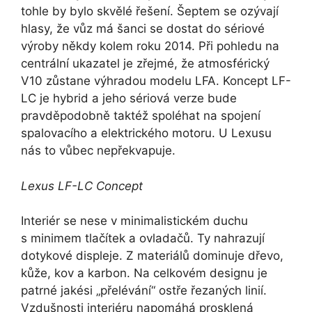
tohle by bylo skvělé řešení. Šeptem se ozývají
hlasy, že vůz má šanci se dostat do sériové
výroby někdy kolem roku 2014. Při pohledu na
centrální ukazatel je zřejmé, že atmosférický
V10 zůstane výhradou modelu LFA. Koncept LF-
LC je hybrid a jeho sériová verze bude
pravděpodobně taktéž spoléhat na spojení
spalovacího a elektrického motoru. U Lexusu
nás to vůbec nepřekvapuje.
Lexus LF-LC Concept
Interiér se nese v minimalistickém duchu
s minimem tlačítek a ovladačů. Ty nahrazují
dotykové displeje. Z materiálů dominuje dřevo,
kůže, kov a karbon. Na celkovém designu je
patrné jakési „přelévání“ ostře řezaných linií.
Vzdušnosti interiéru napomáhá prosklená