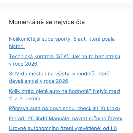
Momentálně se nejvíce čte
Nejikoničtější supersporty: 5 aut, která psala
historii
Technická kontrola (STK). Jak na to bez stresu
v roce 2026
SUV do města i na výlety: 5 modelů, které
dávají smysl v roce 2026
Kolik ztrácí ojeté auto na hodnotě? Nejvíc mezi
2. a 3. rokem
Příprava auta na dovolenou: checklist 10 kroků
Ferrari 12Cilindri Manuale: návrat ručního řazení
Úrovně autonomního řízení vysvětlené: od L0