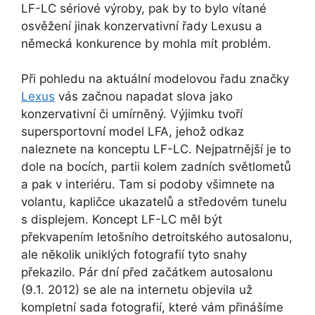
LF-LC sériové výroby, pak by to bylo vítané
osvěžení jinak konzervativní řady Lexusu a
německá konkurence by mohla mít problém.
Při pohledu na aktuální modelovou řadu značky
Lexus
vás začnou napadat slova jako
konzervativní či umírněný. Výjimku tvoří
supersportovní model LFA, jehož odkaz
naleznete na konceptu LF-LC. Nejpatrnější je to
dole na bocích, partii kolem zadních světlometů
a pak v interiéru. Tam si podoby všimnete na
volantu, kapličce ukazatelů a středovém tunelu
s displejem. Koncept LF-LC měl být
překvapením letošního detroitského autosalonu,
ale několik uniklých fotografií tyto snahy
překazilo. Pár dní před začátkem autosalonu
(9.1. 2012) se ale na internetu objevila už
kompletní sada fotografií, které vám přinášíme