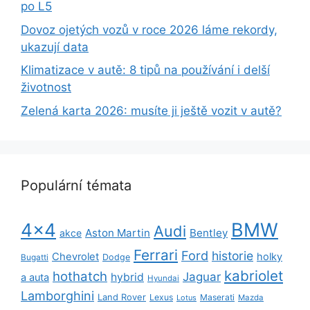
po L5
Dovoz ojetých vozů v roce 2026 láme rekordy,
ukazují data
Klimatizace v autě: 8 tipů na používání i delší
životnost
Zelená karta 2026: musíte ji ještě vozit v autě?
Populární témata
BMW
4x4
Audi
Aston Martin
Bentley
akce
Ferrari
Ford
historie
Chevrolet
holky
Dodge
Bugatti
kabriolet
hothatch
Jaguar
hybrid
a auta
Hyundai
Lamborghini
Land Rover
Lexus
Maserati
Lotus
Mazda