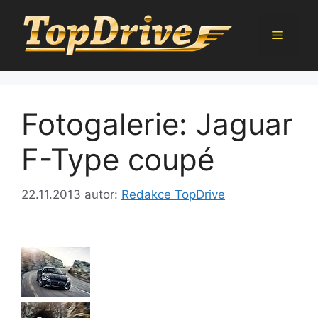
Přeskočit
na
Menu
obsah
Fotogalerie: Jaguar
F-Type coupé
22.11.2013
autor:
Redakce TopDrive