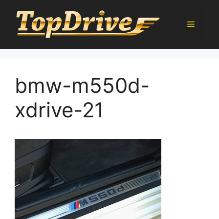
Přeskočit
na
Menu
obsah
bmw-m550d-
xdrive-21