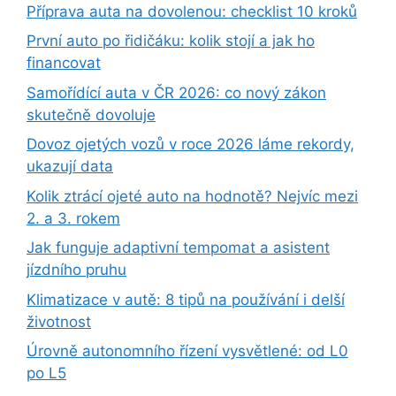
Příprava auta na dovolenou: checklist 10 kroků
První auto po řidičáku: kolik stojí a jak ho
financovat
Samořídící auta v ČR 2026: co nový zákon
skutečně dovoluje
Dovoz ojetých vozů v roce 2026 láme rekordy,
ukazují data
Kolik ztrácí ojeté auto na hodnotě? Nejvíc mezi
2. a 3. rokem
Jak funguje adaptivní tempomat a asistent
jízdního pruhu
Klimatizace v autě: 8 tipů na používání i delší
životnost
Úrovně autonomního řízení vysvětlené: od L0
po L5