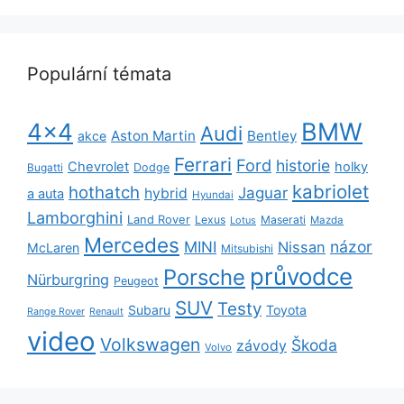
Populární témata
BMW
4x4
Audi
Aston Martin
Bentley
akce
Ferrari
Ford
historie
Chevrolet
holky
Dodge
Bugatti
kabriolet
hothatch
Jaguar
hybrid
a auta
Hyundai
Lamborghini
Land Rover
Lexus
Maserati
Lotus
Mazda
Mercedes
názor
MINI
Nissan
McLaren
Mitsubishi
průvodce
Porsche
Nürburgring
Peugeot
SUV
Testy
Subaru
Toyota
Range Rover
Renault
video
Volkswagen
Škoda
závody
Volvo