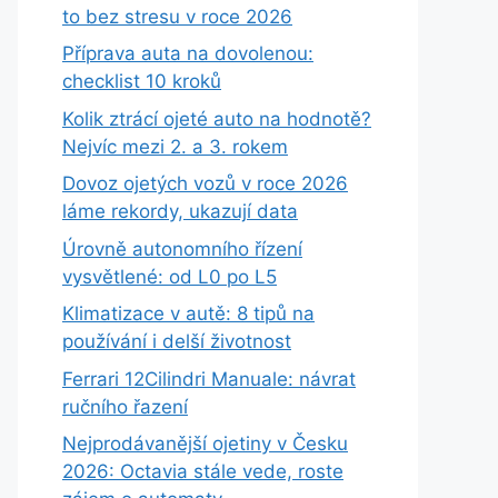
to bez stresu v roce 2026
Příprava auta na dovolenou:
checklist 10 kroků
Kolik ztrácí ojeté auto na hodnotě?
Nejvíc mezi 2. a 3. rokem
Dovoz ojetých vozů v roce 2026
láme rekordy, ukazují data
Úrovně autonomního řízení
vysvětlené: od L0 po L5
Klimatizace v autě: 8 tipů na
používání i delší životnost
Ferrari 12Cilindri Manuale: návrat
ručního řazení
Nejprodávanější ojetiny v Česku
2026: Octavia stále vede, roste