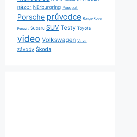
názor
Nürburgring
Peugeot
průvodce
Porsche
Range Rover
SUV
Testy
Subaru
Toyota
Renault
video
Volkswagen
Volvo
Škoda
závody