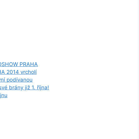
AUTOSHOW PRAHA
 2014 vrcholí
ní podívanou
é brány již 1. října!
jnu