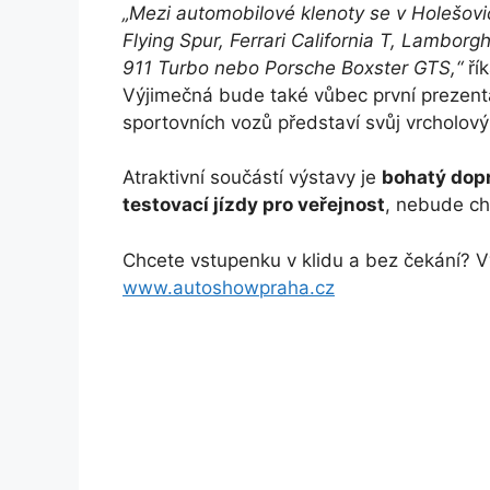
„Mezi automobilové klenoty se v Holešovi
Flying Spur, Ferrari California T, Lambor
911 Turbo nebo Porsche Boxster GTS,“
ří
Výjimečná bude také vůbec první prezen
sportovních vozů představí svůj vrcholový
Atraktivní součástí výstavy je
bohatý dop
testovací jízdy pro veřejnost
, nebude ch
Chcete vstupenku v klidu a bez čekání? 
www.autoshowpraha.cz