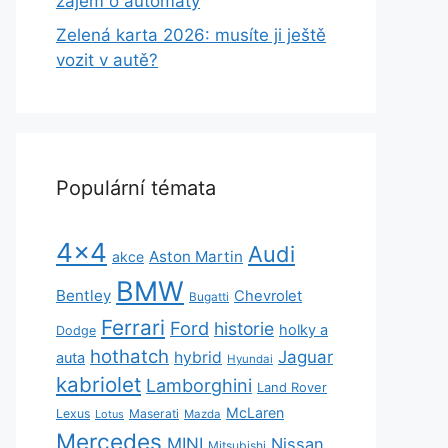
zájem o automaty
Zelená karta 2026: musíte ji ještě
vozit v autě?
Populární témata
4x4
Audi
Aston Martin
akce
BMW
Bentley
Chevrolet
Bugatti
Ferrari
Ford
historie
holky a
Dodge
hothatch
Jaguar
hybrid
auta
Hyundai
kabriolet
Lamborghini
Land Rover
McLaren
Lexus
Maserati
Lotus
Mazda
Mercedes
MINI
Nissan
Mitsubishi