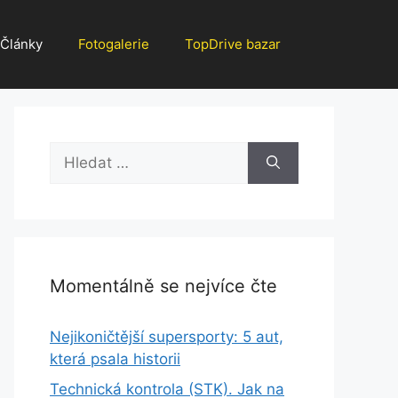
Články
Fotogalerie
TopDrive bazar
Hledat:
Momentálně se nejvíce čte
Nejikoničtější supersporty: 5 aut,
která psala historii
Technická kontrola (STK). Jak na