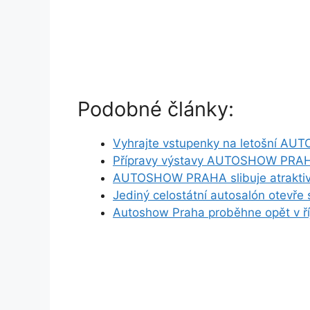
Podobné články:
Vyhrajte vstupenky na letošní 
Přípravy výstavy AUTOSHOW PRAHA
AUTOSHOW PRAHA slibuje atraktiv
Jediný celostátní autosalón otevře sv
Autoshow Praha proběhne opět v ří