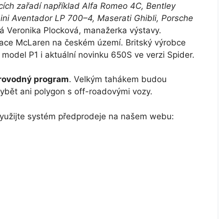
cích zařadí například Alfa Romeo 4C, Bentley
ghini Aventador LP 700–4, Maserati Ghibli, Porsche
ká Veronika Plocková, manažerka výstavy.
tace McLaren na českém území. Britský výrobce
 model P1 i aktuální novinku 650S ve verzi Spider.
rovodný program
. Velkým tahákem budou
ybět ani polygon s off-roadovými vozy.
Využijte systém předprodeje na našem webu: