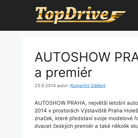
Přeskočit
na
obsah
AUTOSHOW PRAH
a premiér
23.9.2014
autor:
Komerční Sdělení
AUTOSHOW PRAHA, největší letošní autosa
2014 v prostorách Výstaviště Praha Holeš
značek, které představí svoje modelové ř
dvacet českých premiér a také několik s