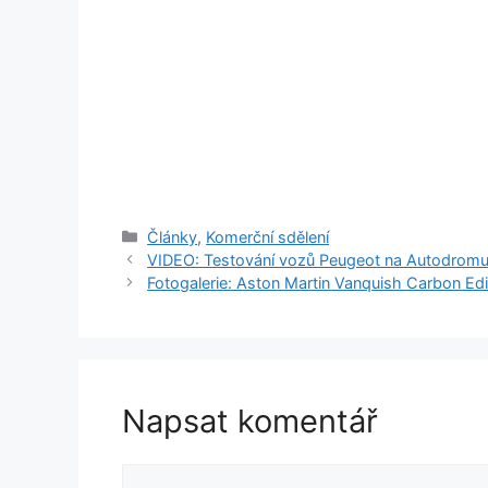
Rubriky
Články
,
Komerční sdělení
VIDEO: Testování vozů Peugeot na Autodrom
Fotogalerie: Aston Martin Vanquish Carbon Edi
Napsat komentář
Komentář