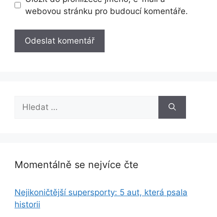
webovou stránku pro budoucí komentáře.
Hledat:
Momentálně se nejvíce čte
Nejikoničtější supersporty: 5 aut, která psala
historii