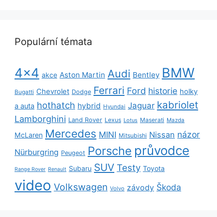
Populární témata
BMW
4x4
Audi
Aston Martin
Bentley
akce
Ferrari
Ford
historie
Chevrolet
holky
Dodge
Bugatti
kabriolet
hothatch
Jaguar
hybrid
a auta
Hyundai
Lamborghini
Land Rover
Lexus
Maserati
Lotus
Mazda
Mercedes
názor
MINI
Nissan
McLaren
Mitsubishi
průvodce
Porsche
Nürburgring
Peugeot
SUV
Testy
Subaru
Toyota
Range Rover
Renault
video
Volkswagen
Škoda
závody
Volvo