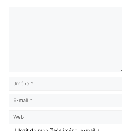
Komentář
Jméno
E-
mail
Web
Uložit do prohlížeče jméno, e-mail a