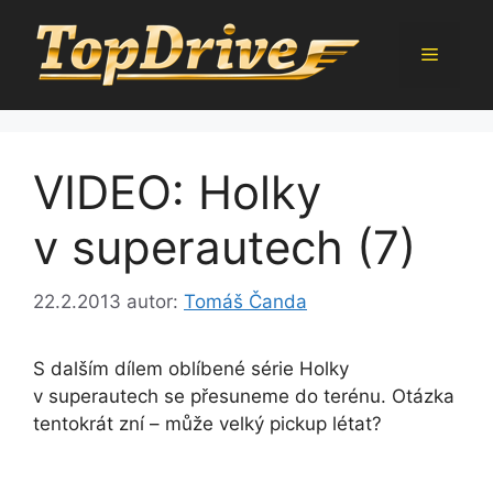
Přeskočit
na
Menu
obsah
VIDEO: Holky
v superautech (7)
22.2.2013
autor:
Tomáš Čanda
S dalším dílem oblíbené série Holky
v superautech se přesuneme do terénu. Otázka
tentokrát zní – může velký pickup létat?