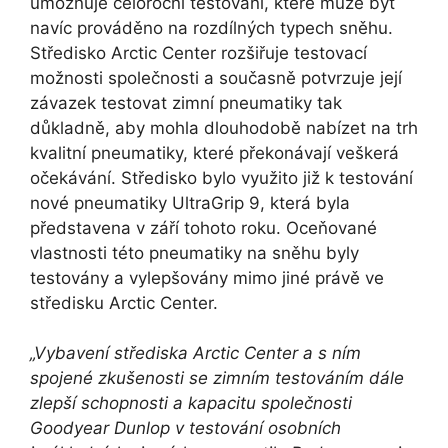
umožňuje celoroční testování, které může být
navíc prováděno na rozdílných typech sněhu.
Středisko Arctic Center rozšiřuje testovací
možnosti společnosti a současně potvrzuje její
závazek testovat zimní pneumatiky tak
důkladně, aby mohla dlouhodobě nabízet na trh
kvalitní pneumatiky, které překonávají veškerá
očekávání. Středisko bylo využito již k testování
nové pneumatiky UltraGrip 9, která byla
představena v září tohoto roku. Oceňované
vlastnosti této pneumatiky na sněhu byly
testovány a vylepšovány mimo jiné právě ve
středisku Arctic Center.
„Vybavení střediska Arctic Center a s ním
spojené zkušenosti se zimním testováním dále
zlepší schopnosti a kapacitu společnosti
Goodyear Dunlop v testování osobních