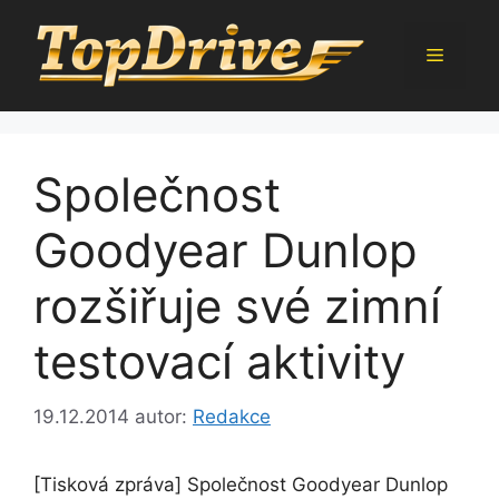
Přeskočit
na
Menu
obsah
Společnost
Goodyear Dunlop
rozšiřuje své zimní
testovací aktivity
19.12.2014
autor:
Redakce
[Tisková zpráva] Společnost Goodyear Dunlop