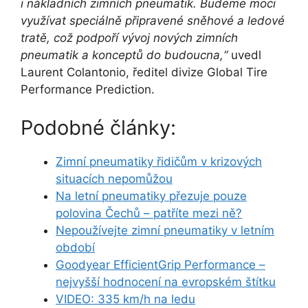
i nákladních zimních pneumatik. Budeme moci
využívat speciálně připravené sněhové a ledové
tratě, což podpoří vývoj nových zimních
pneumatik a konceptů do budoucna,“
uvedl
Laurent Colantonio, ředitel divize Global Tire
Performance Prediction.
Podobné články:
Zimní pneumatiky řidičům v krizových
situacích nepomůžou
Na letní pneumatiky přezuje pouze
polovina Čechů – patříte mezi ně?
Nepoužívejte zimní pneumatiky v letním
období
Goodyear EfficientGrip Performance –
nejvyšší hodnocení na evropském štítku
VIDEO: 335 km/h na ledu