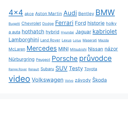
BMW
4x4
Audi
Aston Martin
Bentley
akce
Ferrari
Ford
historie
Chevrolet
holky
Dodge
Bugatti
kabriolet
hothatch
Jaguar
hybrid
a auta
Hyundai
Lamborghini
Land Rover
Lexus
Maserati
Lotus
Mazda
Mercedes
názor
MINI
Nissan
McLaren
Mitsubishi
průvodce
Porsche
Nürburgring
Peugeot
SUV
Testy
Subaru
Toyota
Range Rover
Renault
video
Volkswagen
Škoda
závody
Volvo