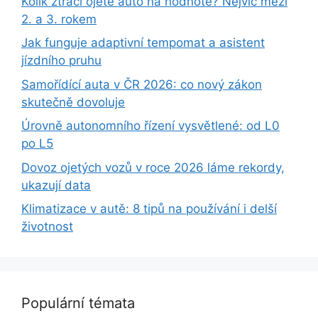
Kolik ztrácí ojeté auto na hodnotě? Nejvíc mezi
2. a 3. rokem
Jak funguje adaptivní tempomat a asistent
jízdního pruhu
Samořídící auta v ČR 2026: co nový zákon
skutečně dovoluje
Úrovně autonomního řízení vysvětlené: od L0
po L5
Dovoz ojetých vozů v roce 2026 láme rekordy,
ukazují data
Klimatizace v autě: 8 tipů na používání i delší
životnost
Populární témata