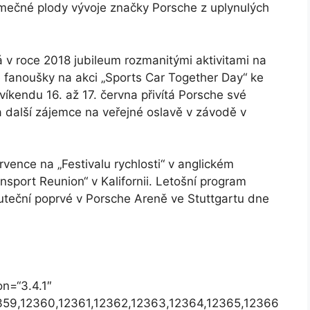
imečné plody vývoje značky Porsche z uplynulých
 v roce 2018 jubileum rozmanitými aktivitami na
e fanoušky na akci „Sports Car Together Day“ ke
kendu 16. až 17. června přivítá Porsche své
další zájemce na veřejné oslavě v závodě v
rvence na „Festivalu rychlosti“ v anglickém
sport Reunion“ v Kalifornii. Letošní program
uteční poprvé v Porsche Areně ve Stuttgartu dne
on=“3.4.1″
2359,12360,12361,12362,12363,12364,12365,12366