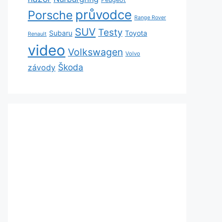
průvodce
Porsche
Range Rover
SUV
Testy
Subaru
Toyota
Renault
video
Volkswagen
Volvo
Škoda
závody