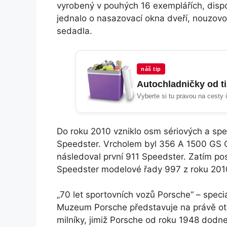
vyrobený v pouhých 16 exemplářích, dispon
jednalo o nasazovací okna dveří, nouzovo
sedadla.
náš tip
Autochladničky od t
Vyberte si tu pravou na cesty 
Do roku 2010 vzniklo osm sériových a s
Speedster. Vrcholem byl 356 A 1500 GS C
následoval první 911 Speedster. Zatím po
Speedster modelové řady 997 z roku 201
„70 let sportovních vozů Porsche“ – speciá
Muzeum Porsche představuje na právě ote
milníky, jimiž Porsche od roku 1948 dodn