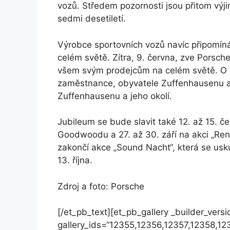
vozů. Středem pozornosti jsou přitom výj
sedmi desetiletí.
Výrobce sportovních vozů navíc připomíná
celém světě. Zítra, 9. června, zve Porsch
všem svým prodejcům na celém světě. O ví
zaměstnance, obyvatele Zuffenhausenu a 
Zuffenhausenu a jeho okolí.
Jubileum se bude slavit také 12. až 15. če
Goodwoodu a 27. až 30. září na akci „Renn
zakončí akce „Sound Nacht“, která se usk
13. října.
Zdroj a foto: Porsche
[/et_pb_text][et_pb_gallery _builder_versi
gallery_ids=“12355,12356,12357,12358,1