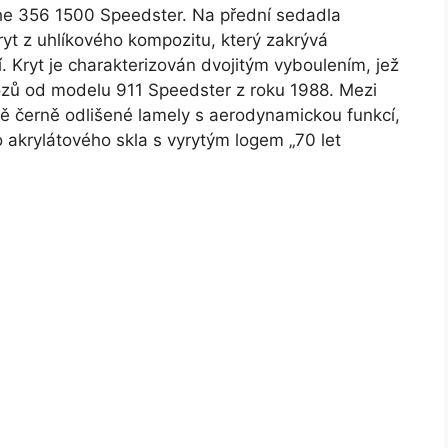
sche 356 1500 Speedster. Na přední sedadla
ryt z uhlíkového kompozitu, který zakrývá
. Kryt je charakterizován dvojitým vyboulením, jež
 vozů od modelu 911 Speedster z roku 1988. Mezi
ě černě odlišené lamely s aerodynamickou funkcí,
 akrylátového skla s vyrytým logem „70 let