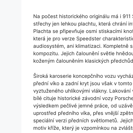
Na počest historického originálu má i 91
střechy jen lehkou plachtu, která chrání 
Plachta se připevňuje osmi stiskacími knofl
která je pro verze Speedster charakteris
audiosystém, ani klimatizaci. Kompletně 
kompozitu. Jejich čalounění světle hnědou
koženým čalouněním klasických předchůd
Široká karoserie koncepčního vozu vychází
přední víko a zadní kryt jsou však v tom
vyztuženého uhlíkovými vlákny. Lakování 
bílé cituje historické závodní vozy Porsch
výsledkem pečlivé jemné práce, od uzávěr
uprostřed předního víka, přes vnější zpětn
speciální verzi předních světlometů. Jejic
motiv kříže, který je vzpomínkou na zvlášt