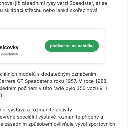
oval již zásadními rysy verzí Speedster, ať se
u skládací střechu nebo lehká skořepinová
podívat se na nabídku
isícovky
i dovolenou
peciálních modelů s dodatečným označením
arrera GT Speedster z roku 1957. V roce 1988
sledním počinem v této řadě bylo 356 vozů 911
0.
lní výstava a rozmanité aktivity
vřené speciální výstavě rozmanité příběhy a
es zásadním způsobem ovlivňuje vývoj sportovních