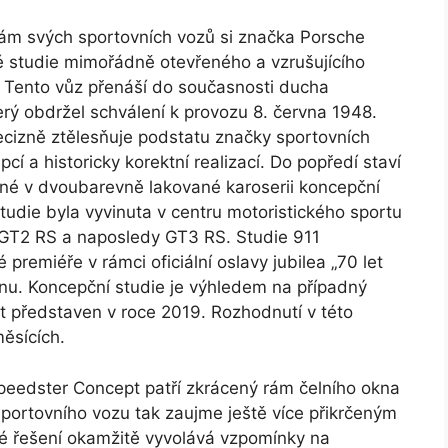
nám svých sportovních vozů si značka Porsche
 studie mimořádně otevřeného a vzrušujícího
 Tento vůz přenáší do současnosti ducha
erý obdržel schválení k provozu 8. června 1948.
ecizně ztělesňuje podstatu značky sportovních
cí a historicky korektní realizací. Do popředí staví
ožené v dvoubarevně lakované karoserii koncepční
tudie byla vyvinuta v centru motoristického sportu
 GT2 RS a naposledy GT3 RS. Studie 911
remiéře v rámci oficiální oslavy jubilea „70 let
nu. Koncepční studie je výhledem na případný
t představen v roce 2019. Rozhodnutí v této
měsících.
Speedster Concept patří zkrácený rám čelního okna
portovního vozu tak zaujme ještě více přikrčeným
rové řešení okamžitě vyvolává vzpomínky na