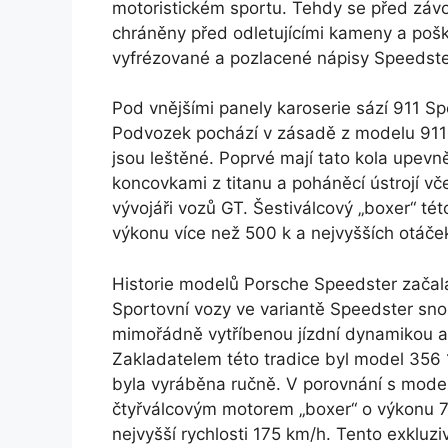
motoristickém sportu. Tehdy se před závo
chráněny před odletujícími kameny a pošk
vyfrézované a pozlacené nápisy Speedste
Pod vnějšími panely karoserie sází 911 
Podvozek pochází v zásadě z modelu 911 
jsou leštěné. Poprvé mají tato kola upevn
koncovkami z titanu a poháněcí ústrojí v
vývojáři vozů GT. Šestiválcový „boxer“ té
výkonu více než 500 k a nejvyšších otáče
Historie modelů Porsche Speedster zača
Sportovní vozy ve variantě Speedster snou
mimořádně vytříbenou jízdní dynamikou a k
Zakladatelem této tradice byl model 356 
byla vyráběna ručně. V porovnání s mode
čtyřválcovým motorem „boxer“ o výkonu 7
nejvyšší rychlosti 175 km/h. Tento exkluzi