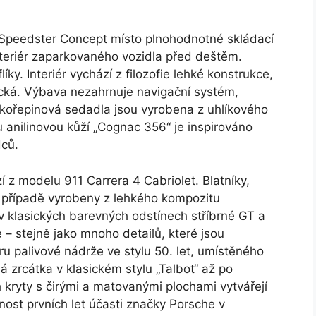
1 Speedster Concept místo plnohodnotné skládací
interiér zaparkovaného vozidla před deštěm.
íky. Interiér vychází z filozofie lehké konstrukce,
tická. Výbava nezahrnuje navigační systém,
skořepinová sedadla jsou vyrobena z uhlíkového
 anilinovou kůží „Cognac 356“ je inspirováno
ců.
 z modelu 911 Carrera 4 Cabriolet. Blatníky,
to případě vyrobeny z lehkého kompozitu
v klasických barevných odstínech stříbrné GT a
e – stejně jako mnoho detailů, které jsou
u palivové nádrže ve stylu 50. let, umístěného
á zrcátka v klasickém stylu „Talbot“ až po
h kryty s čirými a matovanými plochami vytvářejí
nost prvních let účasti značky Porsche v