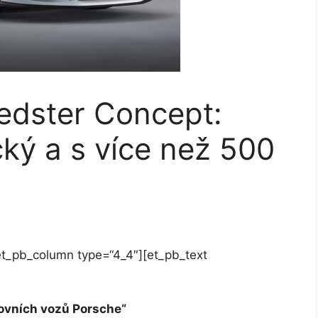
edster Concept:
cký a s více než 500
et_pb_column type=“4_4″][et_pb_text
tovních vozů Porsche“