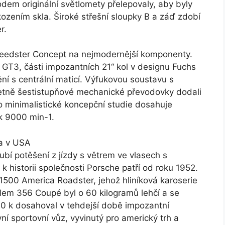
dem originální světlomety přelepovaly, aby byly
ozením skla. Široké střešní sloupky B a záď zdobí
r.
Speedster Concept na nejmodernější komponenty.
GT3, části impozantních 21“ kol v designu Fuchs
ění s centrální maticí. Výfukovou soustavu s
četně šestistupňové mechanické převodovky dodali
to minimalistické koncepční studie dosahuje
k 9000 min-1.
la v USA
bí potěšení z jízdy s větrem ve vlasech s
 historii společnosti Porsche patří od roku 1952.
1500 America Roadster, jehož hliníková karoserie
lem 356 Coupé byl o 60 kilogramů lehčí a se
0 k dosahoval v tehdejší době impozantní
vní sportovní vůz, vyvinutý pro americký trh a