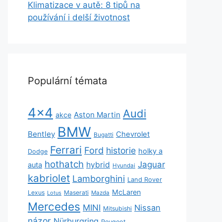
Klimatizace v autě: 8 tipů na
používání i delší životnost
Populární témata
4x4
Audi
Aston Martin
akce
BMW
Bentley
Chevrolet
Bugatti
Ferrari
Ford
historie
holky a
Dodge
hothatch
Jaguar
hybrid
auta
Hyundai
kabriolet
Lamborghini
Land Rover
McLaren
Lexus
Maserati
Lotus
Mazda
Mercedes
MINI
Nissan
Mitsubishi
názor
Nürburgring
Peugeot