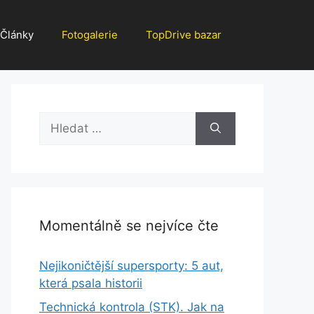
Články
Fotogalerie
TopDrive bazar
Hledat:
Momentálně se nejvíce čte
Nejikoničtější supersporty: 5 aut,
která psala historii
Technická kontrola (STK). Jak na