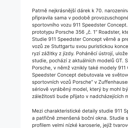
Patrně nejkrásnější dárek k 70. narozeni
připravila sama v podobě provozuschopné
sportovního vozu 911 Speedster Concept.
prototypu Porsche 356 „č. 1“ Roadster, kt
Studie 911 Speedster Concept věrně a pr
vozů ze Stuttgartu svou puristickou koncep
ryzí zážitky z jízdy. Poháněcí ústrojí, ul
studie, pochází z aktuálních modelů GT. S
Porsche, v němž vznikly také modely 911
Speedster Concept debutovala ve světové p
sportovních vozů Porsche“ v Zuffenhause
sériově vyráběný model, který by mohl bý
záležitosti bude přijato v nadcházejících 
Mezi charakteristické detaily studie 911 
a patřičně zmenšená boční okna. Studie s
profilem velmi nízké karoserie, jejíž tva