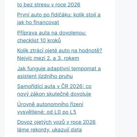
to bez stresu v roce 2026
První auto po řidičáku: kolik stojí a
jak ho financovat
Příprava auta na dovolenou:
checklist 10 kroků
Kolik ztrácí ojeté auto na hodnotě?
Nejvíc mezi 2. a 3. rokem
Jak funguje adaptivní tempomat a
asistent jízdního pruhu
Samořídící auta v ČR 2026: co
nový zákon skutečně dovoluje
Úrovně autonomního řízení
vysvětlené: od L0 po L5
Dovoz ojetých vozů v roce 2026
láme rekordy, ukazují data