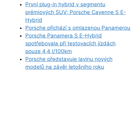
První plug-in hybrid v segmentu
prémiových SUV: Porsche Cayenne S E-
Hybrid
Porsche přichází s omlazenou Panamerou
Porsche Panamera S E-Hybrid
spotřebovala při testovacích jízdách
pouze 4,4 l/100km
Porsche představuje lavinu nových
modelů na závěr letošního roku