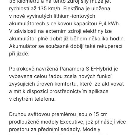
36 kilometrů a na tento zdroj síly může jet
rychlostí až 135 km/h. Elektřina je uložena
v nově vyvinutých lithium-iontových
akumulátorech s celkovou kapacitou 9,4 kWh.
V závislosti na externím zdroji elektřiny lze
akumulátor plně dobít již během několika hodin.
Akumulátor se současně dobíjí také rekuperací
při jízdě.
Pokrokově navržená Panamera S E-Hybrid je
vybavena celou řadou zcela nových funkcí
zvyšujících úroveň komfortu, které lze aktivovat
a mít k dispozici prostřednictvím aplikace
v chytrém telefonu.
Druhou světovou premiérou jsou o 15 cm
prodloužené modely Executive, jež přinášejí více
prostoru za předními sedadly. Modely