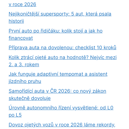
v roce 2026
Nejikoničtější supersporty: 5 aut, která psala
historii
První auto po řidičáku: kolik stojí a jak ho
financovat
Příprava auta na dovolenou: checklist 10 kroků
Kolik ztrácí ojeté auto na hodnotě? Nejvíc mezi
2. a 3. rokem
Jak funguje adaptivní tempomat a asistent
jízdního pruhu
Samořídící auta v ČR 2026: co nový zákon
skutečně dovoluje
Úrovně autonomního řízení vysvětlené: od L0
po L5
Dovoz ojetých vozů v roce 2026 láme rekordy,