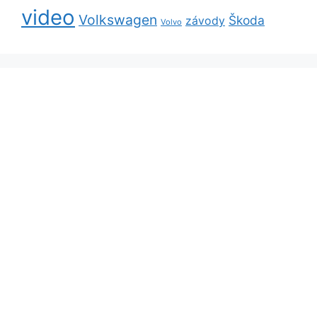
video
Volkswagen
Škoda
závody
Volvo