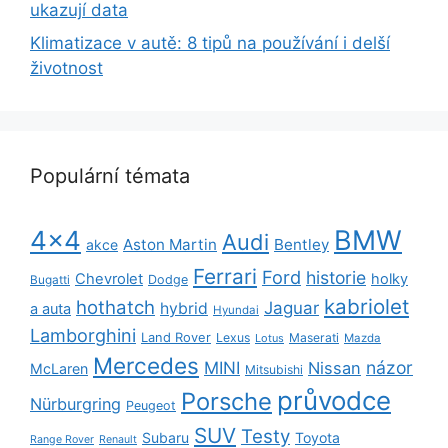
ukazují data
Klimatizace v autě: 8 tipů na používání i delší
životnost
Populární témata
BMW
4x4
Audi
Aston Martin
Bentley
akce
Ferrari
Ford
historie
Chevrolet
holky
Dodge
Bugatti
kabriolet
hothatch
Jaguar
hybrid
a auta
Hyundai
Lamborghini
Land Rover
Lexus
Maserati
Lotus
Mazda
Mercedes
názor
MINI
Nissan
McLaren
Mitsubishi
průvodce
Porsche
Nürburgring
Peugeot
SUV
Testy
Subaru
Toyota
Range Rover
Renault