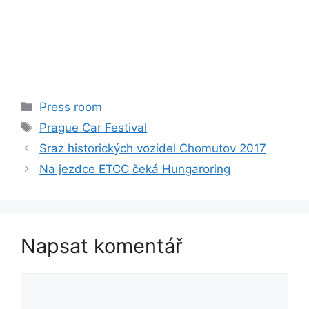
Rubriky
Press room
Štítky
Prague Car Festival
Sraz historických vozidel Chomutov 2017
Na jezdce ETCC čeká Hungaroring
Napsat komentář
Komentář