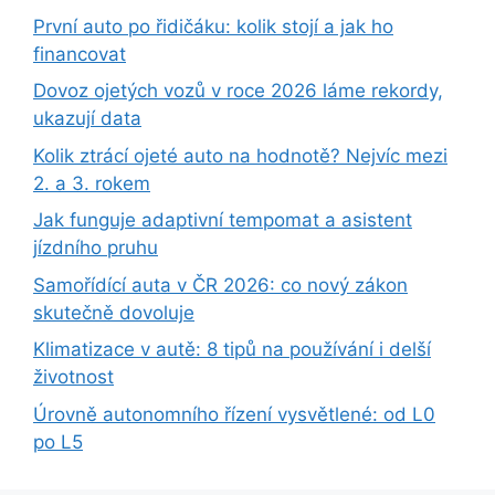
První auto po řidičáku: kolik stojí a jak ho
financovat
Dovoz ojetých vozů v roce 2026 láme rekordy,
ukazují data
Kolik ztrácí ojeté auto na hodnotě? Nejvíc mezi
2. a 3. rokem
Jak funguje adaptivní tempomat a asistent
jízdního pruhu
Samořídící auta v ČR 2026: co nový zákon
skutečně dovoluje
Klimatizace v autě: 8 tipů na používání i delší
životnost
Úrovně autonomního řízení vysvětlené: od L0
po L5