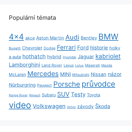
Populární témata
BMW
4x4
Audi
Aston Martin
Bentley
akce
Ferrari
Ford
historie
Chevrolet
holky
Dodge
Bugatti
kabriolet
hothatch
Jaguar
hybrid
a auta
Hyundai
Lamborghini
Land Rover
Lexus
Maserati
Lotus
Mazda
Mercedes
názor
MINI
Nissan
McLaren
Mitsubishi
průvodce
Porsche
Nürburgring
Peugeot
SUV
Testy
Subaru
Toyota
Range Rover
Renault
video
Volkswagen
Škoda
závody
Volvo