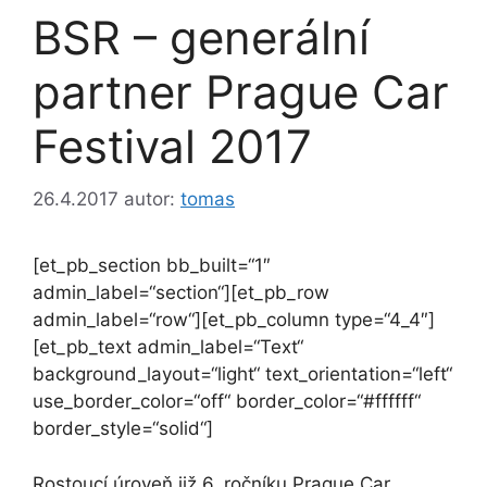
BSR – generální
partner Prague Car
Festival 2017
26.4.2017
autor:
tomas
[et_pb_section bb_built=“1″
admin_label=“section“][et_pb_row
admin_label=“row“][et_pb_column type=“4_4″]
[et_pb_text admin_label=“Text“
background_layout=“light“ text_orientation=“left“
use_border_color=“off“ border_color=“#ffffff“
border_style=“solid“]
Rostoucí úroveň již 6. ročníku Prague Car