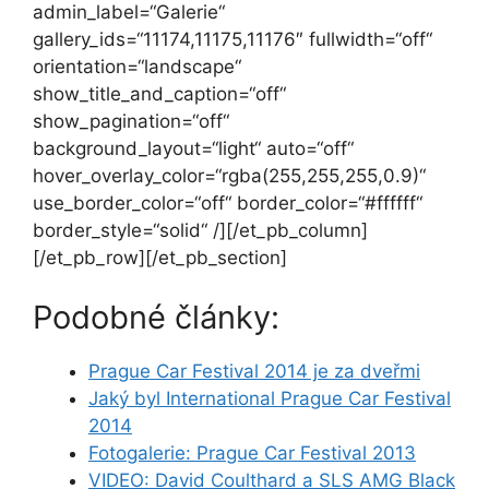
admin_label=“Galerie“
gallery_ids=“11174,11175,11176″ fullwidth=“off“
orientation=“landscape“
show_title_and_caption=“off“
show_pagination=“off“
background_layout=“light“ auto=“off“
hover_overlay_color=“rgba(255,255,255,0.9)“
use_border_color=“off“ border_color=“#ffffff“
border_style=“solid“ /][/et_pb_column]
[/et_pb_row][/et_pb_section]
Podobné články:
Prague Car Festival 2014 je za dveřmi
Jaký byl International Prague Car Festival
2014
Fotogalerie: Prague Car Festival 2013
VIDEO: David Coulthard a SLS AMG Black