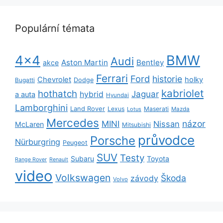
Populární témata
BMW
4x4
Audi
Aston Martin
Bentley
akce
Ferrari
Ford
historie
Chevrolet
holky
Dodge
Bugatti
kabriolet
hothatch
Jaguar
hybrid
a auta
Hyundai
Lamborghini
Land Rover
Lexus
Maserati
Lotus
Mazda
Mercedes
názor
MINI
Nissan
McLaren
Mitsubishi
průvodce
Porsche
Nürburgring
Peugeot
SUV
Testy
Subaru
Toyota
Range Rover
Renault
video
Volkswagen
Škoda
závody
Volvo