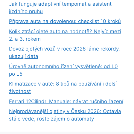
Jak funguje adaptivní tempomat a asistent
jízdního pruhu
Příprava auta na dovolenou: checklist 10 kroků
Kolik ztrácí ojeté auto na hodnotě? Nejvíc mezi
2. a 3. rokem
Dovoz ojetých vozů v roce 2026 láme rekordy,
ukazují data
Úrovně autonomního řízení vysvětlené: od L0
po L5
Klimatizace v autě: 8 tipů na používání i delší
životnost
Ferrari 12Cilindri Manuale: návrat ručního řazení
Nejprodávanější ojetiny v Česku 2026: Octavia
stále vede, roste zájem o automaty