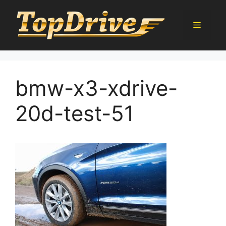
Přeskočit
na
Menu
obsah
bmw-x3-xdrive-
20d-test-51